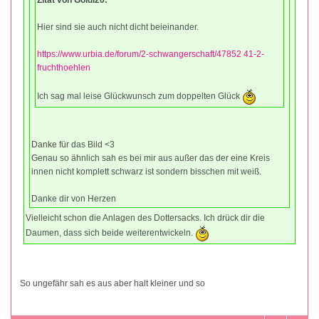
Hier sind sie auch nicht dicht beieinander.
https://www.urbia.de/forum/2-schwangerschaft/47852 41-2-
fruchthoehlen
Ich sag mal leise Glückwunsch zum doppelten Glück
Danke für das Bild <3
Genau so ähnlich sah es bei mir aus außer das der eine Kreis
innen nicht komplett schwarz ist sondern bisschen mit weiß.
Danke dir von Herzen
Vielleicht schon die Anlagen des Dottersacks. Ich drück dir die
Daumen, dass sich beide weiterentwickeln.
So ungefähr sah es aus aber halt kleiner und so