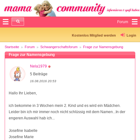
Forum
Kostenlos Mitglied werden
Login
Startseite
Forum
Schwangerschaftsforum
Frage zur Namensgebung
Frage zur Namensgebung
Nela1979
5 Beiträge
16.08.2016 20:53
Hallo Ihr Lieben,
ich bekomme in 3 Wochen mein 2. Kind und es wird ein Mädchen.
Leider bin ich mir immer noch nicht schlüssig mit dem Namen...In der
engeren Auswahl hab ich...
Josefine Isabelle
Josefine Marie