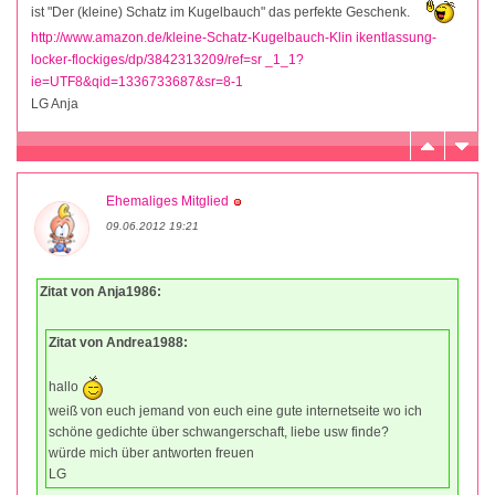
ist "Der (kleine) Schatz im Kugelbauch" das perfekte Geschenk.
http://www.amazon.de/kleine-Schatz-Kugelbauch-Klin ikentlassung-
locker-flockiges/dp/3842313209/ref=sr _1_1?
ie=UTF8&qid=1336733687&sr=8-1
LG Anja
Ehemaliges Mitglied
09.06.2012 19:21
Zitat von Anja1986:
Zitat von Andrea1988:
hallo
weiß von euch jemand von euch eine gute internetseite wo ich
schöne gedichte über schwangerschaft, liebe usw finde?
würde mich über antworten freuen
LG