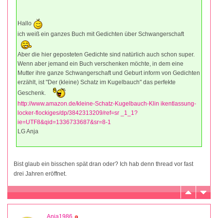
Hallo
ich weiß ein ganzes Buch mit Gedichten über Schwangerschaft
Aber die hier geposteten Gedichte sind natürlich auch schon super.
Wenn aber jemand ein Buch verschenken möchte, in dem eine
Mutter ihre ganze Schwangerschaft und Geburt inform von Gedichten
erzählt, ist "Der (kleine) Schatz im Kugelbauch" das perfekte
Geschenk.
http://www.amazon.de/kleine-Schatz-Kugelbauch-Klin ikentlassung-
locker-flockiges/dp/3842313209/ref=sr _1_1?
ie=UTF8&qid=1336733687&sr=8-1
LG Anja
Bist glaub ein bisschen spät dran oder? Ich hab denn thread vor fast
drei Jahren eröffnet.
Anja1986