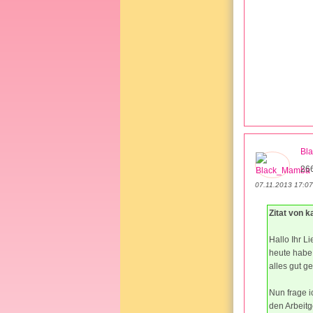
Bl
26
07.11.2013 17:07
Zitat von k
Hallo Ihr L
heute habe 
alles gut g
Nun frage i
den Arbeitge