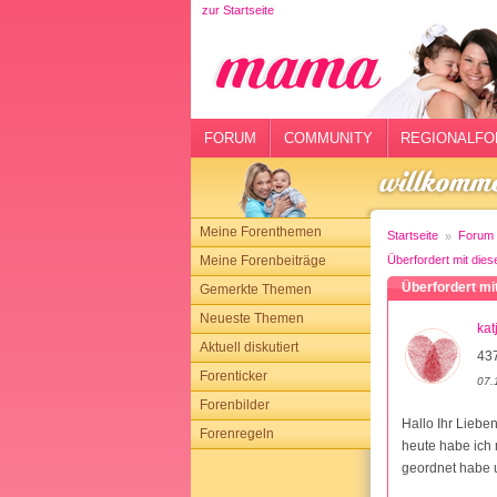
zur Startseite
rtseite
rum
mmunity
FORUM
COMMUNITY
REGIONALFO
gionalforen
ohmarkt
Meine Forenthemen
Startseite
Forum
ysitter
Meine Forenbeiträge
Überfordert mit die
Überfordert mi
Gemerkte Themen
tgeber
Neueste Themen
kat
n
Aktuell diskutiert
437
Forenticker
07.
opping
Forenbilder
Hallo Ihr Lieben
Forenregeln
sloggen
heute habe ich m
geordnet habe 