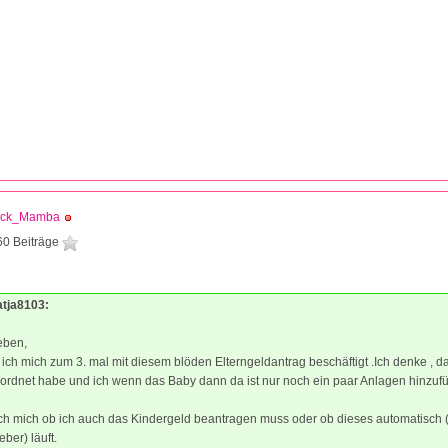
ack_Mamba
60 Beiträge
atja8103:
ieben,
ich mich zum 3. mal mit diesem blöden Elterngeldantrag beschäftigt .Ich denke , das
eordnet habe und ich wenn das Baby dann da ist nur noch ein paar Anlagen hinzu
ch mich ob ich auch das Kindergeld beantragen muss oder ob dieses automatisch (
ber) läuft.