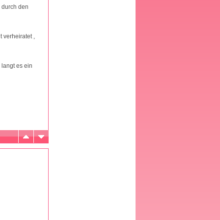
. durch den
verheiratet ,
langt es ein