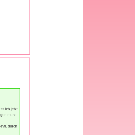
s ich jetzt
fügen muss.
evtl. durch