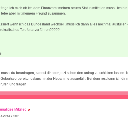
rage ich mich ob ich dem Finanzamt meinen neuen Status mitteilen muss , ich bin 
t , lebe aber mit meinem Freund zusammen.
siert wenn ich das Bundesland wechsel , muss ich dann alles nochmal ausfüllen 
rokratisches Telefonat zu führen?????
e
 musst du beantragen, kannst dir aber jetzt schon den antrag zu schicken lassen. 
 Geburtsvorbereitungskurs mit der Hebamme ausgefüllt. Bei dem rest kann ich dir ni
nrufen und fragen
maliges Mitglied
11.2013 17:09