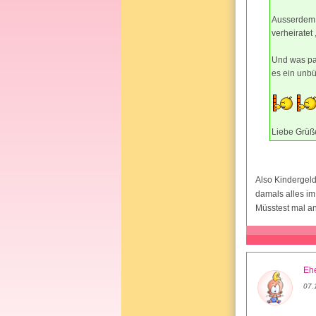
Ausserdem f
verheirate
Und was pas
es ein unbü
Liebe Grüß
Also Kindergeld
damals alles im
Müsstest mal a
Ehe
07.