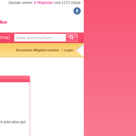
Gerade online:
8 Mitglieder
und 1272 Gäste
FORUM
Meine Forenthemen
Meine Forenbeiträge
PING
Gemerkte Themen
Kostenlos Mitglied werden
Login
Neueste Themen
Aktuell diskutiert
Forenticker
Forenbilder
Forenregeln
 jetzt alles gut