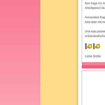
Nun frage ich m
Arbeitgeber) läu
Ausserdem frage
lebe aber mit 
Und was passier
unbürokratisch
Liebe Grüße