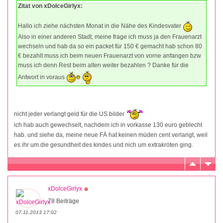
Zitat von xDolceGirlyx:
Hallo ich ziehe nächsten Monat in die Nähe des Kindesvater
Also in einer anderen Stadt, meine frage ich muss ja den Frauenarzt
wechseln und hab da so ein packet für 150 € gemacht hab schon 80
€ bezahlt muss ich beim neuen Frauenarzt von vorne anfangen bzw
muss ich denn Rest beim alten weiter bezahlen ? Danke für die
Antwort in voraus
nicht jeder verlangt geld für die US bilder
ich hab auch gewechselt, nachdem ich in vorkasse 130 euro geblecht
hab. und siehe da, meine neue FÄ hat keinen müden cent verlangt, weil
es ihr um die gesundheit des kindes und nich um extrakröten ging.
xDolceGirlyx
78 Beiträge
07.11.2013 17:02