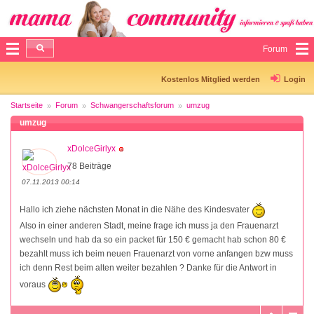
Forum
Kostenlos Mitglied werden
Login
Startseite
Forum
Schwangerschaftsforum
umzug
umzug
xDolceGirlyx
78 Beiträge
07.11.2013 00:14
Hallo ich ziehe nächsten Monat in die Nähe des Kindesvater
Also in einer anderen Stadt, meine frage ich muss ja den Frauenarzt
wechseln und hab da so ein packet für 150 € gemacht hab schon 80 €
bezahlt muss ich beim neuen Frauenarzt von vorne anfangen bzw muss
ich denn Rest beim alten weiter bezahlen ? Danke für die Antwort in
voraus