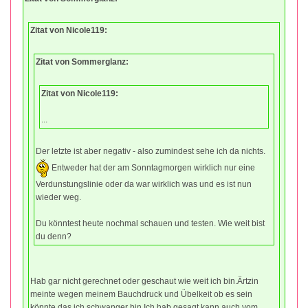
Zitat von Nicole119:
Zitat von Sommerglanz:
Zitat von Nicole119:
...
Der letzte ist aber negativ - also zumindest sehe ich da nichts.
Entweder hat der am Sonntagmorgen wirklich nur eine
Verdunstungslinie oder da war wirklich was und es ist nun
wieder weg.
Du könntest heute nochmal schauen und testen. Wie weit bist
du denn?
Hab gar nicht gerechnet oder geschaut wie weit ich bin.Ärtzin
meinte wegen meinem Bauchdruck und Übelkeit ob es sein
könnte das ich schwanger bin.Ich hab gesagt kann auch vom