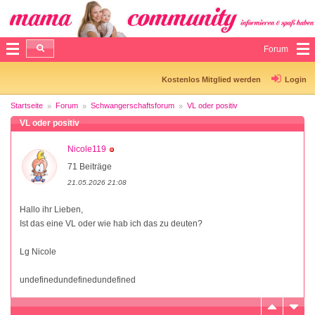
Forum
Kostenlos Mitglied werden
Login
Startseite
Forum
Schwangerschaftsforum
VL oder positiv
VL oder positiv
Nicole119
71 Beiträge
21.05.2026 21:08
Hallo ihr Lieben,
Ist das eine VL oder wie hab ich das zu deuten?
Lg Nicole
undefinedundefinedundefined