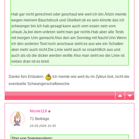
Hab gar nicht gerechnet oder geschaut wie weit ich bin.Ärtzin meinte
wegen meinem Bauchdruck und Übelkeit ob es sein könnte das ich
schwanger bin.Ich hab gesagt kann auch vom essen sein vom
urlaub.Ja,bei dem unteren sieht man gar nichts.Hab aber alle Tests
mit morgen Urin gemacht.Also den am Sonntag mit Nacht Urin.Wenn
ich den anderen Test noch anschaue sieht es aus wie ein Schatten
aber mehr auch nicht.Die Linie sieht auch so rosa/rötlich aus und
auch als ob die dicker werden wollte.Also man sieht wo die Linie ist
neben dran ist es breit.
Danke fürs Erläutern.
Ich meinte wie weit du im Zyklus bist, nicht die
eventuelle Schwangerschaftswoche.
Nicole119
71 Beiträge
23.05.2026 10:35
Zitat von Sommerglanz: