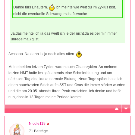
Danke fürs Erläutern.
Ich meinte wie weit du im Zyklus bist,
nicht die eventuelle Schwangerschaftswoche.
Ja,das meinte ich ja das weiß ich leider nicht,da es bei mir immer
unregelmäßig ist.
Achsooo. Na dann ist ja noch alles offen.
Meine beiden letzten Zyklen waren auch Chaoszyklen. An meinem
letzten NMT hatte ich spät abends eine Schmierblutung und am
nächsten Tag eine kurze normale Blutung. Neun Tage später hatte ich
einen hauchzarten Strich aufm SST und Ovus die immer stärker wurden
und die am 20.05. abends ihren Peak erreichten. Ich denke und hoffe
nun, dass in 13 Tagen meine Periode kommt.
Nicole119
71 Beiträge