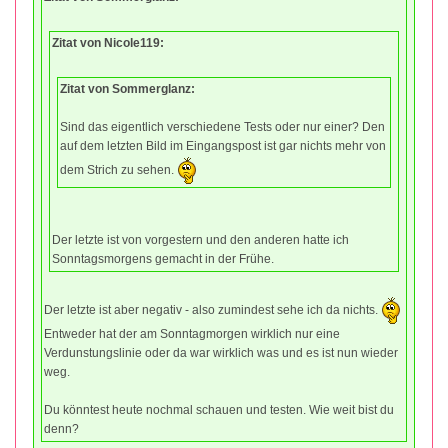
Zitat von Nicole119:
Zitat von Sommerglanz:
Sind das eigentlich verschiedene Tests oder nur einer? Den
auf dem letzten Bild im Eingangspost ist gar nichts mehr von
dem Strich zu sehen.
Der letzte ist von vorgestern und den anderen hatte ich
Sonntagsmorgens gemacht in der Frühe.
Der letzte ist aber negativ - also zumindest sehe ich da nichts.
Entweder hat der am Sonntagmorgen wirklich nur eine
Verdunstungslinie oder da war wirklich was und es ist nun wieder
weg.
Du könntest heute nochmal schauen und testen. Wie weit bist du
denn?