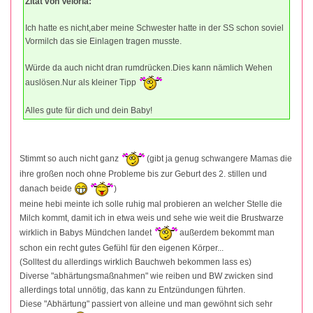
Zitat von Veloria:
Ich hatte es nicht,aber meine Schwester hatte in der SS schon soviel
Vormilch das sie Einlagen tragen musste.
Würde da auch nicht dran rumdrücken.Dies kann nämlich Wehen
auslösen.Nur als kleiner Tipp
Alles gute für dich und dein Baby!
Stimmt so auch nicht ganz
(gibt ja genug schwangere Mamas die
ihre großen noch ohne Probleme bis zur Geburt des 2. stillen und
danach beide
)
meine hebi meinte ich solle ruhig mal probieren an welcher Stelle die
Milch kommt, damit ich in etwa weis und sehe wie weit die Brustwarze
wirklich in Babys Mündchen landet
außerdem bekommt man
schon ein recht gutes Gefühl für den eigenen Körper...
(Solltest du allerdings wirklich Bauchweh bekommen lass es)
Diverse "abhärtungsmaßnahmen" wie reiben und BW zwicken sind
allerdings total unnötig, das kann zu Entzündungen führten.
Diese "Abhärtung" passiert von alleine und man gewöhnt sich sehr