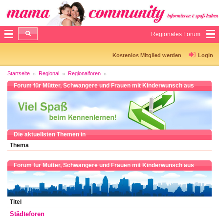
Regionales Forum
Kostenlos Mitglied werden
Login
Startseite
Regional
Regionalforen
Forum für Mütter, Schwangere und Frauen mit Kinderwunsch aus
Die aktuellsten Themen in
Thema
Forum für Mütter, Schwangere und Frauen mit Kinderwunsch aus
Titel
Städteforen