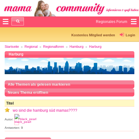
Regionales Forum
Kostenlos Mitglied werden
Login
Startseite
Regional
Regionalforen
Hamburg
Harburg
Harburg
Alle Themen als gelesen markieren
Neues Thema eröffnen
Titel
wo sind die hamburg süd mamas????
Autor:
black_pearl
Antworten: 9