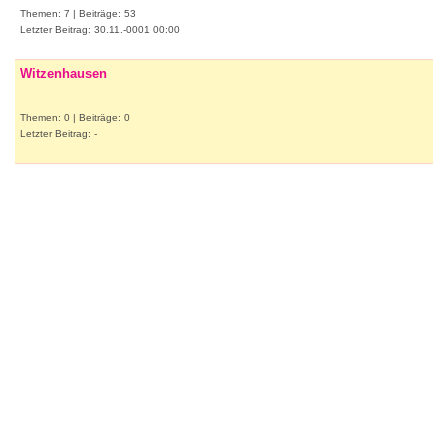
Themen: 7 | Beiträge: 53
Letzter Beitrag: 30.11.-0001 00:00
Witzenhausen
Themen: 0 | Beiträge: 0
Letzter Beitrag: -