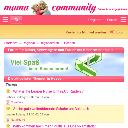
Regionales Forum
Kostenlos Mitglied werden
Login
Startseite
Regional
Regionalforen
Hessen
Forum für Mütter, Schwangere und Frauen mit Kinderwunsch aus
Hessen
Die aktuellsten Themen in Hessen
Thema
What is the Leaper Pulse Unit in Arc Raiders?
Letzter Beitrag: 09:38 24.01 von
CryoFlare
Suche gute weiterführende Schuhe um Butzbach
Letzter Beitrag: 12:36 02.05 von
Natalie146
hallo kommen noch mehr Muttis aus Ober-Ramstadt?