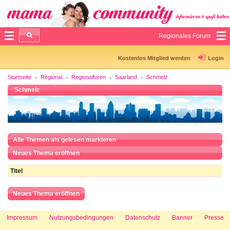
Regionales Forum
Kostenlos Mitglied werden
Login
Startseite
Regional
Regionalforen
Saarland
Schmelz
Schmelz
Alle Themen als gelesen markieren
Neues Thema eröffnen
Titel
Neues Thema eröffnen
Impressum
Nutzungsbedingungen
Datenschutz
Banner
Presse