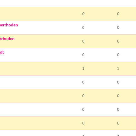
0
0
serrhoden
0
0
errhoden
0
0
ft
0
0
1
1
0
0
0
0
0
0
0
0