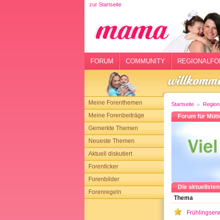
zur Startseite
rtseite
rum
mmunity
FORUM
COMMUNITY
REGIONALFO
gionalforen
ohmarkt
Meine Forenthemen
Startseite
Region
ysitter
Meine Forenbeiträge
Forum für Müt
Gemerkte Themen
tgeber
Neueste Themen
n
Aktuell diskutiert
Forenticker
opping
Forenbilder
Die aktuellste
Forenregeln
sloggen
Thema
Frühlingser