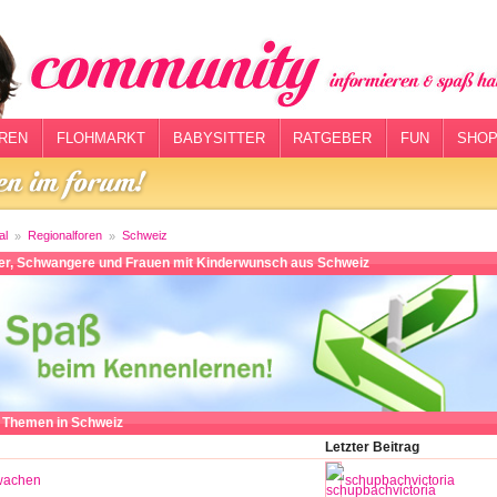
REN
FLOHMARKT
BABYSITTER
RATGEBER
FUN
SHOP
al
Regionalforen
Schweiz
ter, Schwangere und Frauen mit Kinderwunsch aus Schweiz
n Themen in Schweiz
Letzter Beitrag
wachen
schupbachvictoria