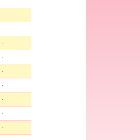
-
-
-
-
-
-
-
-
-
-