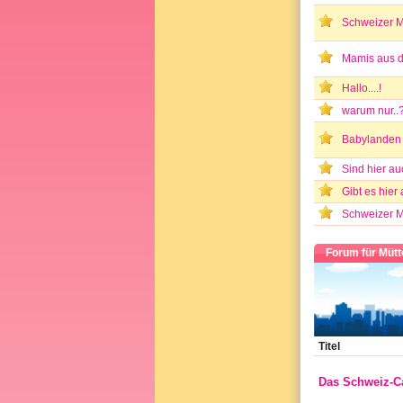
Schweizer 
Mamis aus d
Hallo....!
warum nur..
Babylanden
Sind hier a
Gibt es hier 
Schweizer 
Forum für Müt
Titel
Das Schweiz-Ca