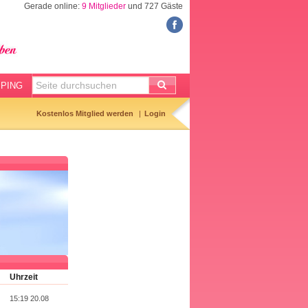
Gerade online:
9 Mitglieder
und 727 Gäste
FORUM
Meine Forenthemen
Meine Forenbeiträge
PING
Gemerkte Themen
Kostenlos Mitglied werden
Login
Neueste Themen
Aktuell diskutiert
Forenticker
Forenbilder
Forenregeln
Uhrzeit
15:19 20.08