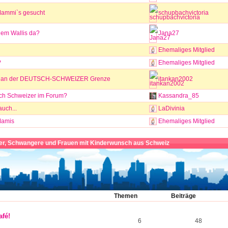
Mammi`s gesucht
schupbachvictoria
em Wallis da?
Jana27
Ehemaliges Mitglied
?
Ehemaliges Mitglied
 an der DEUTSCH-SCHWEIZER Grenze
itankan2002
uch Schweizer im Forum?
Kassandra_85
auch...
LaDivinia
Mamis
Ehemaliges Mitglied
ter, Schwangere und Frauen mit Kinderwunsch aus Schweiz
Themen
Beiträge
fé!
6
48