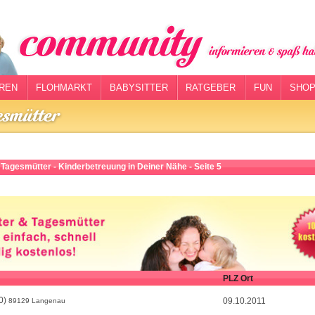
REN
FLOHMARKT
BABYSITTER
RATGEBER
FUN
SHOP
 Tagesmütter - Kinderbetreuung in Deiner Nähe - Seite 5
PLZ Ort
0)
09.10.2011
89129 Langenau