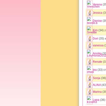
Verena
(3
Jessica
(3
Denise
(3
Kim
(34)
2
Dori
(35)
vanessa
(
Annika
(3
Renate
(3
lea
(33)
67
Sonja
(36
ALINA
(43
Marina
(3
Lena
(36)