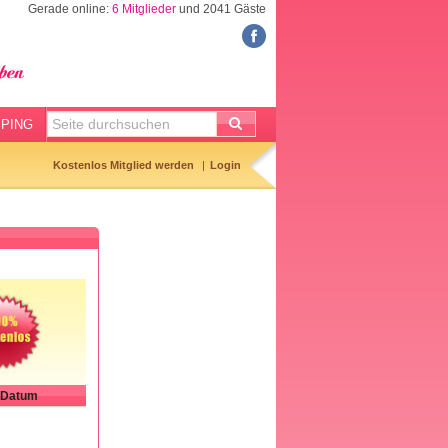
Gerade online:
6 Mitglieder
und 2041 Gäste
BABYSITTER
Babysittersuche
Anzeige aufgeben
PING
Gemerkte Anzeigen
Kostenlos Mitglied werden
Login
Babysitter-Checkliste
Tagesmuttervertrag
Datum