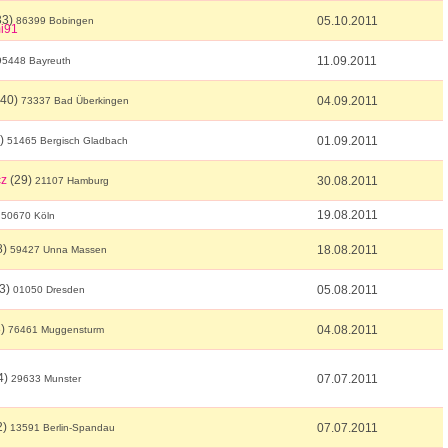
33)
05.10.2011
86399 Bobingen
11.09.2011
95448 Bayreuth
40)
04.09.2011
73337 Bad Überkingen
)
01.09.2011
51465 Bergisch Gladbach
cz
(29)
30.08.2011
21107 Hamburg
)
19.08.2011
50670 Köln
8)
18.08.2011
59427 Unna Massen
3)
05.08.2011
01050 Dresden
8)
04.08.2011
76461 Muggensturm
4)
07.07.2011
29633 Munster
2)
07.07.2011
13591 Berlin-Spandau