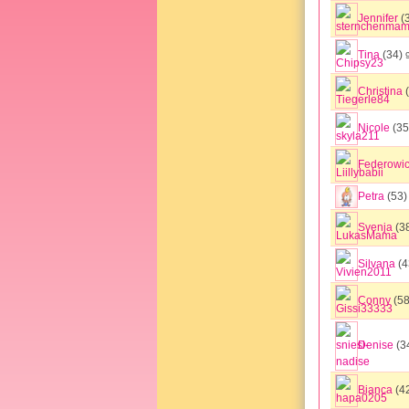
Jennifer
(
Tina
(34)
Christina
(
Nicole
(35
Federowi
Petra
(53
Svenja
(3
Silvana
(4
Conny
(5
Denise
(3
Bianca
(4