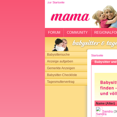
zur Startseite
rtseite
rum
mmunity
FORUM
COMMUNITY
REGIONALFO
gionalforen
ohmarkt
Babysittersuche
Startseite
ysitter
Anzeige aufgeben
Babysitter und
Gemerkte Anzeigen
tgeber
Babysitter-Checkliste
n
Tagesmuttervertrag
opping
sloggen
Name (Alter)
Sandra
(3