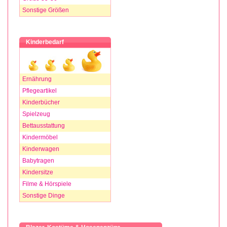
Sonstige Größen
Kinderbedarf
Ernährung
Pflegeartikel
Kinderbücher
Spielzeug
Bettausstattung
Kindermöbel
Kinderwagen
Babytragen
Kindersitze
Filme & Hörspiele
Sonstige Dinge