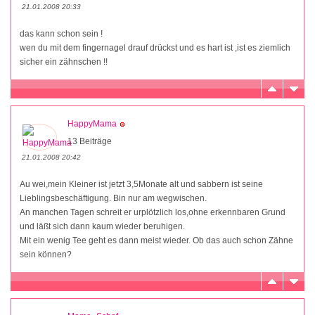
21.01.2008 20:33
das kann schon sein !
wen du mit dem fingernagel drauf drückst und es hart ist ,ist es ziemlich
sicher ein zähnschen !!
HappyMama
13 Beiträge
21.01.2008 20:42
Au wei,mein Kleiner ist jetzt 3,5Monate alt und sabbern ist seine
Lieblingsbeschäftigung. Bin nur am wegwischen.
An manchen Tagen schreit er urplötzlich los,ohne erkennbaren Grund
und läßt sich dann kaum wieder beruhigen.
Mit ein wenig Tee geht es dann meist wieder. Ob das auch schon Zähne
sein können?