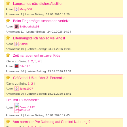
Langsames nächtliches Abstillen
Autor:
MarryD08
Antworten: 7 | Letzter Beitrag: 31.03.2026 13:20
Beim Fingernägel schneiden verletzt
Autor:
Erdbeerkeks93
Antworten: 11 | Letzter Beitrag: 24.01.2026 14:24
Elternängste ich hab so viel Angst
Autor:
Astrildi
Antworten: 10 | Letzter Beitrag: 23.01.2026 19:08
Zeitmanagement mit zwei Kids
[Gehe zu Seite:
1
,
2
,
3
,
4
]
Autor:
Bibri123
Antworten: 46 | Letzter Beitrag: 23.01.2026 12:31
Größe bei U6 auf der 3. Percentile
[Gehe zu Seite:
1
,
2
]
Autor:
Jules1007
Antworten: 29 | Letzter Beitrag: 18.01.2026 14:41
Ekel mit 18 Monaten?
Autor:
Dream1992
Antworten: 7 | Letzter Beitrag: 16.01.2026 19:45
Von normaler Pre Nahrung auf Comfort Nahrung!?