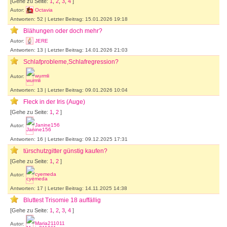
[Gehe zu Seite:
1
,
2
,
3
,
4
]
Autor:
Octavia
Antworten: 52 | Letzter Beitrag: 15.01.2026 19:18
Blähungen oder doch mehr?
Autor:
JERE
Antworten: 13 | Letzter Beitrag: 14.01.2026 21:03
Schlafprobleme,Schlafregression?
Autor:
wurmli
Antworten: 13 | Letzter Beitrag: 09.01.2026 10:04
Fleck in der Iris (Auge)
[Gehe zu Seite:
1
,
2
]
Autor:
Janine156
Antworten: 16 | Letzter Beitrag: 09.12.2025 17:31
türschutzgitter günstig kaufen?
[Gehe zu Seite:
1
,
2
]
Autor:
cyemeda
Antworten: 17 | Letzter Beitrag: 14.11.2025 14:38
Bluttest Trisomie 18 auffällig
[Gehe zu Seite:
1
,
2
,
3
,
4
]
Autor:
Maria211011