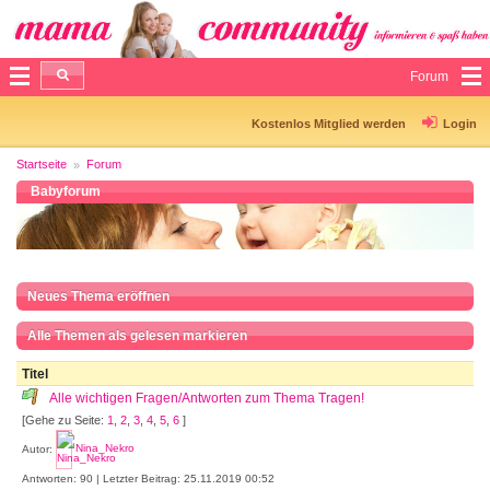
Forum
Kostenlos Mitglied werden
Login
Startseite
Forum
Babyforum
Neues Thema eröffnen
Alle Themen als gelesen markieren
Titel
Alle wichtigen Fragen/Antworten zum Thema Tragen!
[Gehe zu Seite:
1
,
2
,
3
,
4
,
5
,
6
]
Autor:
Nina_Nekro
Antworten: 90 | Letzter Beitrag: 25.11.2019 00:52