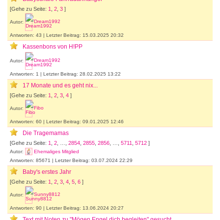
[Gehe zu Seite:
1
,
2
,
3
]
Autor:
Dream1992
Antworten: 43 | Letzter Beitrag: 15.03.2025 20:32
Kassenbons von H!PP
Autor:
Dream1992
Antworten: 1 | Letzter Beitrag: 28.02.2025 13:22
17 Monate und es geht nix...
[Gehe zu Seite:
1
,
2
,
3
,
4
]
Autor:
Fibo
Antworten: 60 | Letzter Beitrag: 09.01.2025 12:46
Die Tragemamas
[Gehe zu Seite:
1
,
2
, …,
2854
,
2855
,
2856
, …,
5711
,
5712
]
Autor:
Ehemaliges Mitglied
Antworten: 85671 | Letzter Beitrag: 03.07.2024 22:29
Baby's erstes Jahr
[Gehe zu Seite:
1
,
2
,
3
,
4
,
5
,
6
]
Autor:
Sunny8812
Antworten: 90 | Letzter Beitrag: 13.06.2024 20:27
Text mit Noten zu "Mögen Engel dich begleiten" gesucht