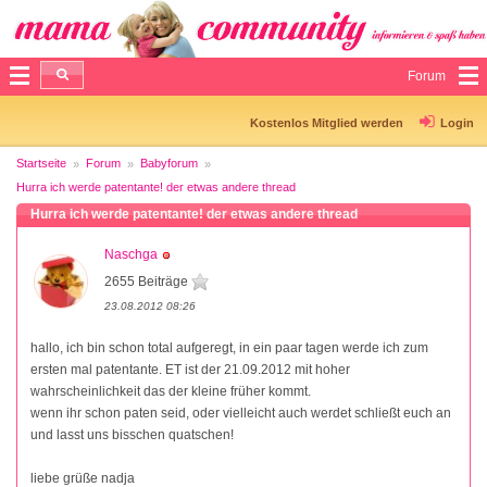
Forum
Kostenlos Mitglied werden
Login
Startseite
Forum
Babyforum
Hurra ich werde patentante! der etwas andere thread
Hurra ich werde patentante! der etwas andere thread
Naschga
2655 Beiträge
23.08.2012 08:26
hallo, ich bin schon total aufgeregt, in ein paar tagen werde ich zum
ersten mal patentante. ET ist der 21.09.2012 mit hoher
wahrscheinlichkeit das der kleine früher kommt.
wenn ihr schon paten seid, oder vielleicht auch werdet schließt euch an
und lasst uns bisschen quatschen!
liebe grüße nadja