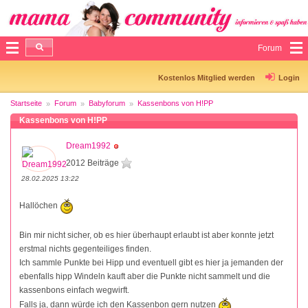
Forum
Kostenlos Mitglied werden
Login
Startseite
Forum
Babyforum
Kassenbons von H!PP
Kassenbons von H!PP
Dream1992
2012 Beiträge
28.02.2025 13:22
Hallöchen
Bin mir nicht sicher, ob es hier überhaupt erlaubt ist aber konnte jetzt
erstmal nichts gegenteiliges finden.
Ich sammle Punkte bei Hipp und eventuell gibt es hier ja jemanden der
ebenfalls hipp Windeln kauft aber die Punkte nicht sammelt und die
kassenbons einfach wegwirft.
Falls ja, dann würde ich den Kassenbon gern nutzen