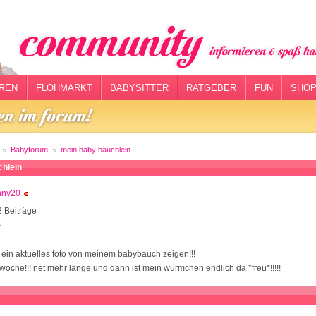
REN
FLOHMARKT
BABYSITTER
RATGEBER
FUN
SHOP
Babyforum
mein baby bäuchlein
chlein
nny20
 Beiträge
8
 ein aktuelles foto von meinem babybauch zeigen!!!
 woche!!! net mehr lange und dann ist mein würmchen endlich da *freu*!!!!!