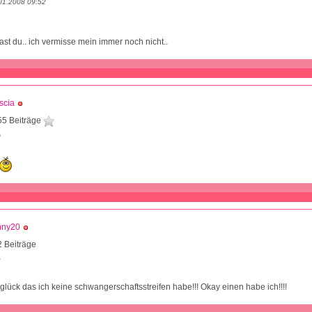
01.2008 09:52
st du.. ich vermisse mein immer noch nicht..
scia
55 Beiträge
0
nny20
 Beiträge
2
 glück das ich keine schwangerschaftsstreifen habe!!! Okay einen habe ich!!!!