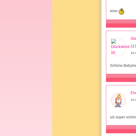
wow
Glü
11
16.
Schöne Babymu
Ehe
16.
uiii super schön