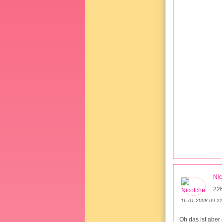
Nic
22
16.01.2008 09:2
Oh das ist aber