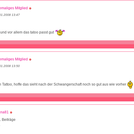
maliges Mitglied
01.2008 13:47
nd vor allem das tatoo passt gut
maliges Mitglied
01.2008 13:50
 Tattoo, hoffe das sieht nach der Schwangerschaft noch so gut aus wie vorher
ana81
 Beiträge
5