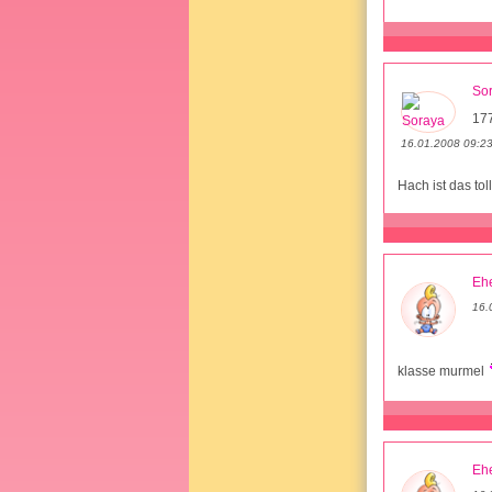
So
17
16.01.2008 09:2
Hach ist das tol
Ehe
16.
klasse murmel
Ehe