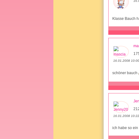
16.
Klasse Bauch ha
ma
17
16.01.2008 10:0
schöner bauch
Je
212
16.01.2008 10:2
ich habe so ein