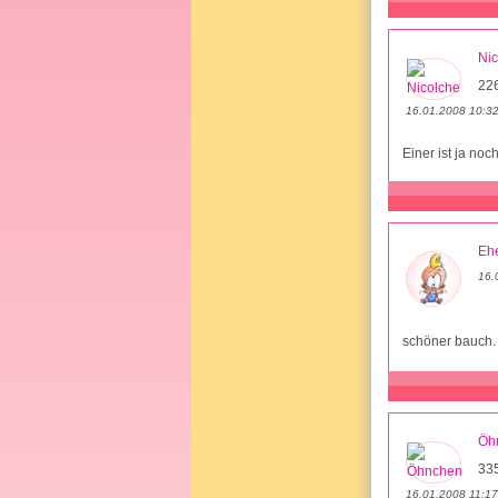
Nic
22
16.01.2008 10:3
Einer ist ja noc
Ehe
16.
schöner bauch
Öh
33
16.01.2008 11:17