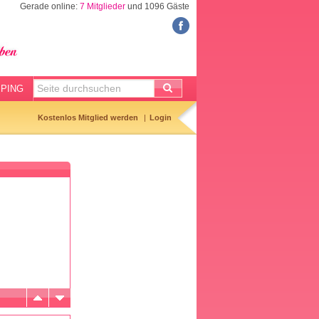
Gerade online:
7 Mitglieder
und 1096 Gäste
FORUM
Meine Forenthemen
Meine Forenbeiträge
PING
Gemerkte Themen
Kostenlos Mitglied werden
Login
Neueste Themen
Aktuell diskutiert
Forenticker
Forenbilder
Forenregeln