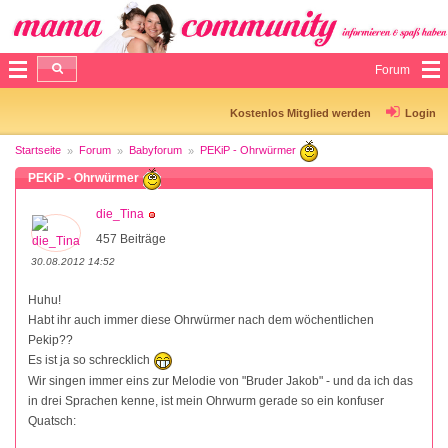
Forum
Kostenlos Mitglied werden
Login
Startseite
Forum
Babyforum
PEKiP - Ohrwürmer
PEKiP - Ohrwürmer
die_Tina
457 Beiträge
30.08.2012 14:52
Huhu!
Habt ihr auch immer diese Ohrwürmer nach dem wöchentlichen
Pekip??
Es ist ja so schrecklich
Wir singen immer eins zur Melodie von "Bruder Jakob" - und da ich das
in drei Sprachen kenne, ist mein Ohrwurm gerade so ein konfuser
Quatsch: