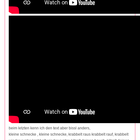
beim letzten kenn ich den text aber bissl anders,
kleine schnecke , kleine schnecke, krabbelt raus krabbelt rauf, krabbelt