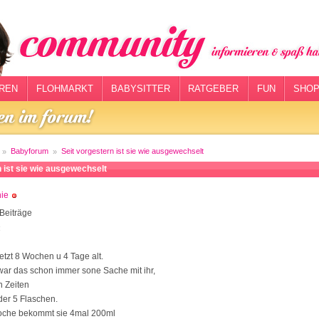
REN
FLOHMARKT
BABYSITTER
RATGEBER
FUN
SHOP
Babyforum
Seit vorgestern ist sie wie ausgewechselt
n ist sie wie ausgewechselt
ie
Beiträge
4
etzt 8 Wochen u 4 Tage alt.
war das schon immer sone Sache mit ihr,
n Zeiten
der 5 Flaschen.
Woche bekommt sie 4mal 200ml