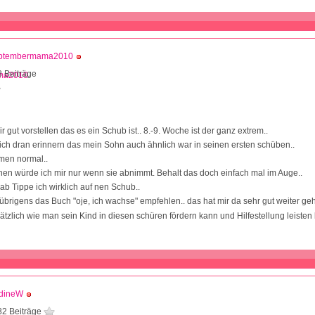
ptembermama2010
 Beiträge
2
r gut vorstellen das es ein Schub ist.. 8.-9. Woche ist der ganz extrem..
ch dran erinnern das mein Sohn auch ähnlich war in seinen ersten schüben..
mmen normal..
n würde ich mir nur wenn sie abnimmt. Behalt das doch einfach mal im Auge..
 ab Tippe ich wirklich auf nen Schub..
 übrigens das Buch "oje, ich wachse" empfehlen.. das hat mir da sehr gut weiter ge
tzlich wie man sein Kind in diesen schüren fördern kann und Hilfestellung leiste
dineW
82 Beiträge