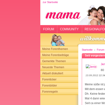
zur Startseite
rtseite
rum
mmunity
FORUM
COMMUNITY
REGIONALFO
gionalforen
ohmarkt
Meine Forenthemen
Startseite
Forum
ysitter
Meine Forenbeiträge
Seit vorgester
Gemerkte Themen
tgeber
Jen
Neueste Themen
80 
n
Aktuell diskutiert
13.09.2012 22:3
Forenticker
opping
Meine süße ist j
Forenbilder
Mit dem essen 
Forenregeln
sloggen
Dh. Keine feste
Mal 4 dann wie
Seit ca einer 