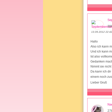
Se
308
13.09.2012 22:4
Hallo
Also ich kann mi
Und ich kann mi
Ist also vollko
Gedanken mache
Nimmt sie nicht
Da kann ich dir
einem noch zusä
Lieber Gruß
Na
27