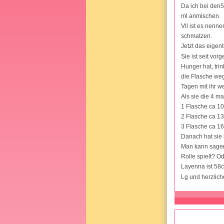
Da ich bei den5
ml anmischen.
Vll ist es nenn
schmatzen.
Jetzt das eigen
Sie ist seit vo
Hunger hat, trin
die Flasche weg
Tagen mit ihr we
Als sie die 4 
1 Flasche ca 1
2 Flasche ca 1
3 Flasche ca 1
Danach hat sie 
Man kann sagen 
Rolle spielt? Od
Layenna ist 58
Lg und herzlic