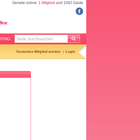
Gerade online:
1 Mitglied
und 1082 Gäste
FORUM
Meine Forenthemen
Meine Forenbeiträge
PING
Gemerkte Themen
Kostenlos Mitglied werden
Login
Neueste Themen
Aktuell diskutiert
Forenticker
Forenbilder
Forenregeln