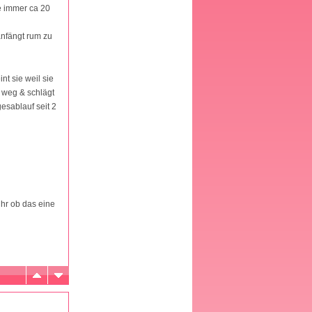
e immer ca 20
anfängt rum zu
nt sie weil sie
f weg & schlägt
esablauf seit 2
ihr ob das eine