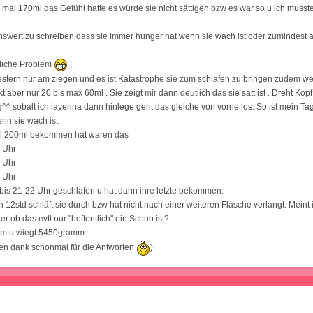
 mal 170ml das Gefühl hatte es würde sie nicht sättigen bzw es war so u ich musst
enswert zu schreiben dass sie immer hunger hat wenn sie wach ist oder zumindest 
tliche Problem
;
rgestern nur am ziegen und es ist Katastrophe sie zum schlafen zu bringen zudem wei
kt aber nur 20 bis max 60ml . Sie zeigt mir dann deutlich das sie satt ist . Dreht Kop
^^ sobalt ich layenna dann hinlege geht das gleiche von vorne los. So ist mein Tag
nn sie wach ist.
mal 200ml bekommen hat waren das
0 Uhr
3 Uhr
6 Uhr
bis 21-22 Uhr geschlafen u hat dann ihre letzte bekommen.
12std schläft sie durch bzw hat nicht nach einer weiteren Flasche verlangt. Meint 
er ob das evtl nur "hoffentlich" ein Schub ist?
cm u wiegt 5450gramm
hen dank schonmal für die Antworten
)