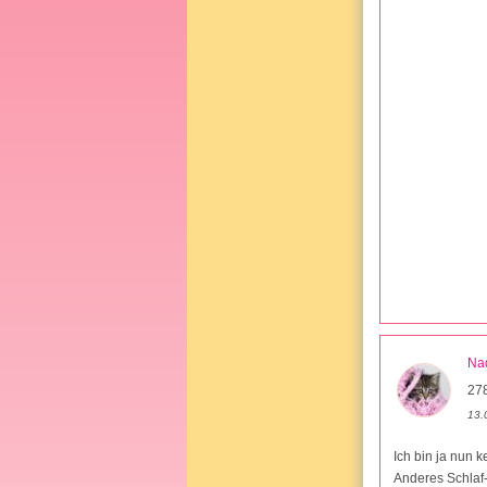
Na
27
13.
Ich bin ja nun 
Anderes Schlaf- 