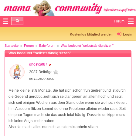
Forum
Kostenlos Mitglied werden
Login
Startseite
Forum
Babyforum
Was bedeutet "selbstständig sitzen"
Was bedeutet "selbstständig sitzen"
ghostcat87
2087 Beiträge
05.12.2020 18:37
Meine kleine ist 8 Monate. Sie hat sich schon früh gedreht und ist durch
die Gegend gerobbt, zieht sich seit längerem an allem hoch und setzt
sich seit einigen Wochen aus dem Stand oder wenn sie wo hoch klettert
hin. Aus dem Sitzen kommt sie ohne Probleme alleine wieder raus. Seit
ein paar Tagen macht sie das auch total häufig. Dass sie umkippt muss
ich keine Angst mehr haben.
Also sie macht alles nur nicht aus dem krabbeln sitzen.