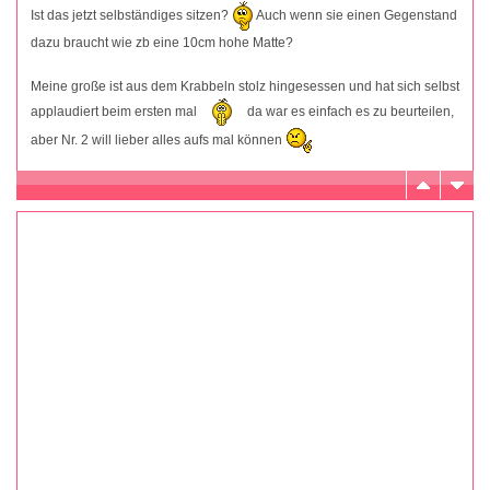
Ist das jetzt selbständiges sitzen?
Auch wenn sie einen Gegenstand
dazu braucht wie zb eine 10cm hohe Matte?
Meine große ist aus dem Krabbeln stolz hingesessen und hat sich selbst
applaudiert beim ersten mal
da war es einfach es zu beurteilen,
aber Nr. 2 will lieber alles aufs mal können