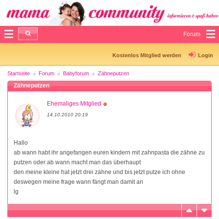
Forum
Kostenlos Mitglied werden
Login
Startseite
Forum
Babyforum
Zähneputzen
Zähneputzen
Ehemaliges Mitglied
14.10.2010 20:19
Hallo
ab wann habt ihr angefangen euren kindern mit zahnpasta die zähne zu
putzen oder ab wann macht man das überhaupt
den meine kleine hat jetzt drei zähne und bis jetzt putze ich ohne
deswegen meine frage wann fängt man damit an
lg