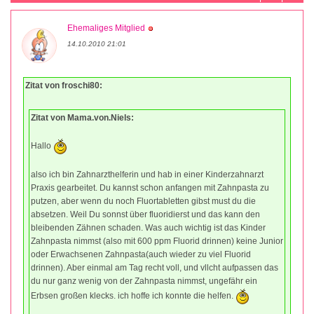
Ehemaliges Mitglied
14.10.2010 21:01
Zitat von froschi80:
Zitat von Mama.von.Niels:
Hallo
also ich bin Zahnarzthelferin und hab in einer Kinderzahnarzt
Praxis gearbeitet. Du kannst schon anfangen mit Zahnpasta zu
putzen, aber wenn du noch Fluortabletten gibst must du die
absetzen. Weil Du sonnst über fluoridierst und das kann den
bleibenden Zähnen schaden. Was auch wichtig ist das Kinder
Zahnpasta nimmst (also mit 600 ppm Fluorid drinnen) keine Junior
oder Erwachsenen Zahnpasta(auch wieder zu viel Fluorid
drinnen). Aber einmal am Tag recht voll, und vllcht aufpassen das
du nur ganz wenig von der Zahnpasta nimmst, ungefähr ein
Erbsen großen klecks. ich hoffe ich konnte die helfen.