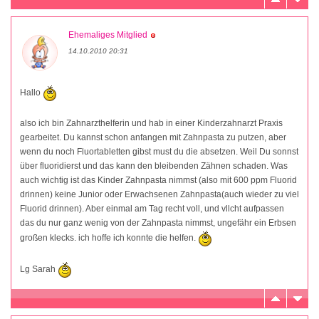
Ehemaliges Mitglied
14.10.2010 20:31
Hallo
also ich bin Zahnarzthelferin und hab in einer Kinderzahnarzt Praxis
gearbeitet. Du kannst schon anfangen mit Zahnpasta zu putzen, aber
wenn du noch Fluortabletten gibst must du die absetzen. Weil Du sonnst
über fluoridierst und das kann den bleibenden Zähnen schaden. Was
auch wichtig ist das Kinder Zahnpasta nimmst (also mit 600 ppm Fluorid
drinnen) keine Junior oder Erwachsenen Zahnpasta(auch wieder zu viel
Fluorid drinnen). Aber einmal am Tag recht voll, und vllcht aufpassen
das du nur ganz wenig von der Zahnpasta nimmst, ungefähr ein Erbsen
großen klecks. ich hoffe ich konnte die helfen.
Lg Sarah