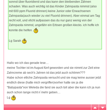
sonnst über fluoridierst und das kann den bleibenden Zähnen
schaden. Was auch wichtig ist das Kinder Zahnpasta nimmst (also
mit 600 ppm Fluorid drinnen) keine Junior oder Erwachsenen
Zahnpasta(auch wieder zu viel Fluorid drinnen). Aber einmal am Tag
recht voll, und vllcht aufpassen das du nur ganz wenig von der
Zahnpasta nimmst, ungefähr ein Erbsen großen klecks. ich hoffe ich
konnte die helfen.
Lg Sarah
Hallo wo ich das gerade lese....
meine Tochter ist im August fünf geworden und sie nimmt zur Zeit eine
Zahncreme ab sech's Jahren ist das jetzt auch schlimm???
Habe schon etliche Zahnpasta versucht und sie mag keine ausser jetzt
endlich diese (hatte mich vergriffen)vorher hatte sie ja die
"Babypasta"von Weleda die fand sie auch toll aber die kann ich ja nun
auch schon lange nicht n´mehr geben....
Lg