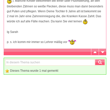
). Manche Kinder bekommen bei einer über Fluoridierung, an den
bleibenden Zähnen so weiße Flecken, diese muss man dann besonders
gut Puten und pflegen. Wenn Deine Tochter 6 Jahre alt ist bekommt sie
2 mal im Jahr eine Zahnreinniegung die, die Kranken Kasse Zahlt. Das
würde ich auf alle Fälle machen. Da kann Sie viel lernen
lg Sarah
p. s. ich komm mir immer so Lehrer mäßig vor
Dieses Thema wurde 1 mal gemerkt