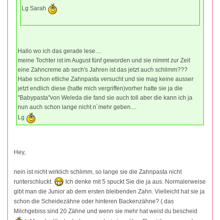
Lg Sarah
Hallo wo ich das gerade lese....
meine Tochter ist im August fünf geworden und sie nimmt zur Zeit
eine Zahncreme ab sech's Jahren ist das jetzt auch schlimm???
Habe schon etliche Zahnpasta versucht und sie mag keine ausser
jetzt endlich diese (hatte mich vergriffen)vorher hatte sie ja die
"Babypasta"von Weleda die fand sie auch toll aber die kann ich ja
nun auch schon lange nicht n´mehr geben....
Lg
Hey,
nein ist nicht wirklich schlimm, so lange sie die Zahnpasta nicht
runterschluckt.
Ich denke mit 5 spuckt Sie die ja aus. Normalerweise
gibt man die Junior ab dem ersten bleibenden Zahn. Vielleicht hat sie ja
schon die Scheidezähne oder hinteren Backenzähne? ( das
Milchgebiss sind 20 Zähne und wenn sie mehr hat weist du bescheid