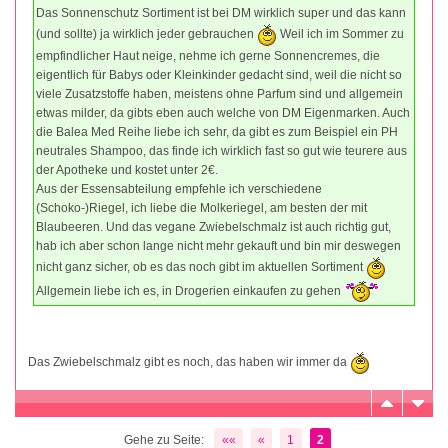
Das Sonnenschutz Sortiment ist bei DM wirklich super und das kann
(und sollte) ja wirklich jeder gebrauchen
Weil ich im Sommer zu
empfindlicher Haut neige, nehme ich gerne Sonnencremes, die
eigentlich für Babys oder Kleinkinder gedacht sind, weil die nicht so
viele Zusatzstoffe haben, meistens ohne Parfum sind und allgemein
etwas milder, da gibts eben auch welche von DM Eigenmarken. Auch
die Balea Med Reihe liebe ich sehr, da gibt es zum Beispiel ein PH
neutrales Shampoo, das finde ich wirklich fast so gut wie teurere aus
der Apotheke und kostet unter 2€.
Aus der Essensabteilung empfehle ich verschiedene
(Schoko-)Riegel, ich liebe die Molkeriegel, am besten der mit
Blaubeeren. Und das vegane Zwiebelschmalz ist auch richtig gut,
hab ich aber schon lange nicht mehr gekauft und bin mir deswegen
nicht ganz sicher, ob es das noch gibt im aktuellen Sortiment
Allgemein liebe ich es, in Drogerien einkaufen zu gehen
Das Zwiebelschmalz gibt es noch, das haben wir immer da
Gehe zu Seite:
««
«
1
2