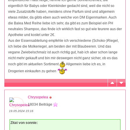
eigentlich für Babys oder Kleinkinder gedacht sind, weil die nicht so
viele Zusatzstoffe haben, meistens ohne Parfum sind und allgemein
etwas milder, da gibts eben auch welche von DM Eigenmarken. Auch
die Balea Med Reihe liebe ich sehr, da gibt es zum Beispiel ein PH
neutrales Shampoo, das finde ich wirklich fast so gut wie teurere aus der
Apotheke und kostet unter 2€.
Aus der Essensabteilung empfehle ich verschiedene (Schoko-)Riegel,
ich liebe die Molkeriegel, am besten der mit Blaubeeren. Und das
vegane Zwiebelschmalz ist auch richtig gut, hab ich aber schon lange
nicht mehr gekauft und bin mir deswegen nicht ganz sicher, ob es das
noch gibt im aktuellen Sortiment
Allgemein liebe ich es, in
Drogerien einkaufen zu gehen
Chrysopelea
18034 Beiträge
19.05.2024 15:16
Zitat von sonnie: