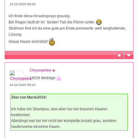
16.10.2025 08:29
Ich finde diese Ansatzsprays grausig.
Bei Regen läuft dir im ' besten' Fall die Plörre runter.
Strähnen find ich da eine gute,am Ende preiswerte ,weil langhaltende,
Lösung.
Graue Haare sind blöd!
Chrysopelea
18026 Beiträge
16.10.2025 09:22
Zitat von Marie2010:
Ich habe ein Shampoo, was aber nur bei braunen Haaren
funktioniert.
Allerdings war bei mir nicht der komplette Ansatz grau, sondern
haufenweise einzelne Haare.