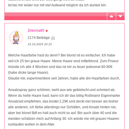
Ist bei mir leider nur mit viel Aufwand möglich da ich dunkel bin.
Zirkonia85
2174 Beiträge
15.10.2025 20:15
Welche Haarfarbe hast du denn? Bei blond ist es einfacher. Ich habe
seit ich 25 bin graue Haare. Meine Haare sind mittelblond. Zum Friseur
müsste ich alle 4 Wochen und das ist mir zu teuer jedesmal 60-80€
(habe dicke lange Haare).
Glaube mir, experimentiere seit Jahren, habe alle dm Haarfarben durch,
Ansatzspray ganz schlimm, sieht aus wie gekletscht und schmiert ab.
Wenn du helle Haare hast, kann ich dir das billig Roßmann Eigenmarke
Ansatzset empfehlen, das kostet 2,29€ und deckt viel besser als bisher
alle anderen, ich färbe allerdings nur Schläfen, und Ansatz hinten nie,
aber bei blond fällt es halt auch nicht so auf. Bin auch über 40 und die
meisten schätzen mich auf Anfang 30. ich würde nie mit grauen Haaren
rumlaufen wollen in dem Alter.