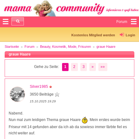
Forum
Kostenlos Mitglied werden
Login
Startseite
Forum
Beauty, Kosmetik, Mode, Frisuren
graue Haare
graue Haare
Gehe zu Seite:
1
2
3
»
»»
Silver1985
3650 Beiträge
15.10.2025 19:29
Nabend.
Nun mal zum leidigen Thema graue Haare
. Mein erstes wurde beim
Friseur mit 14 gefunden aber da ich ab da sowieso immer färbte fiel es
nicht weiter auf.