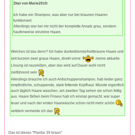
Zitat von Marie2010:
Ich habe ein Shampoo, was aber nur bei braunen Haaren
funktioniert.
Allerdings war bei mir nicht der komplette Ansatz grau, sondern
haufenweise einzelne Haare.
Welches ist das denn? Ich habe dunkelblonde/hellbraune Haare und
seit kurzem zwei graue Haare, direkt vorne
meine aktuelle
Lösung ist rausreißen, aber das wird auf Dauer wohl nicht
zielführend sein
Allerdings brauche ich auch Antischuppenshampoo, hab leider ganz
empfindliche, schuppende, stark fettende Kopfhaut. Müsste eigentlich
auch täglich Haare waschen, am zweiten Tag sehen sie schon fettig
aus. Haare färben beim Friseur hab ich einmal gemacht, war super
teuer und nach der ersten Haarwäsche schon nicht mehr schön
seitdem vermeide ich das
Das ist dieses "Plantur 39 braun".