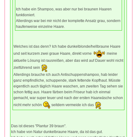
Ich habe ein Shampoo, was aber nur bei braunen Haaren
funktioniert.
Allerdings war bei mir nicht der komplette Ansatz grau, sondern
haufenweise einzelne Haare.
Welches ist das denn? Ich habe dunkelblonde/hellbraune Haare
und seit kurzem zwei graue Haare, direkt vorne
meine
aktuelle Lösung ist rausreißen, aber das wird auf Dauer wohl nicht
zielführend sein
Allerdings brauche ich auch Antischuppenshampoo, hab leider
ganz empfindliche, schuppende, stark fettende Kopfhaut. Müsste
eigentlich auch täglich Haare waschen, am zweiten Tag sehen sie
schon fettig aus. Haare färben beim Friseur hab ich einmal
gemacht, war super teuer und nach der ersten Haarwäsche schon
nicht mehr schön
seitdem vermeide ich das
Das ist dieses "Plantur 39 braun".
Ich habe von Natur dunkelbraune Haare, da ist das gut.