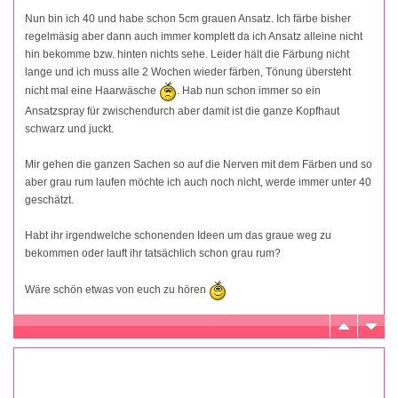
Nun bin ich 40 und habe schon 5cm grauen Ansatz. Ich färbe bisher
regelmäsig aber dann auch immer komplett da ich Ansatz alleine nicht
hin bekomme bzw. hinten nichts sehe. Leider hält die Färbung nicht
lange und ich muss alle 2 Wochen wieder färben, Tönung übersteht
nicht mal eine Haarwäsche
. Hab nun schon immer so ein
Ansatzspray für zwischendurch aber damit ist die ganze Kopfhaut
schwarz und juckt.
Mir gehen die ganzen Sachen so auf die Nerven mit dem Färben und so
aber grau rum laufen möchte ich auch noch nicht, werde immer unter 40
geschätzt.
Habt ihr irgendwelche schonenden Ideen um das graue weg zu
bekommen oder lauft ihr tatsächlich schon grau rum?
Wäre schön etwas von euch zu hören