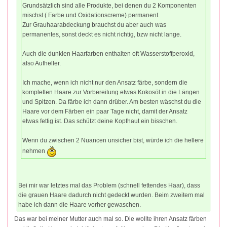
Grundsätzlich sind alle Produkte, bei denen du 2 Komponenten
mischst ( Farbe und Oxidationscreme) permanent.
Zur Grauhaarabdeckung brauchst du aber auch was
permanentes, sonst deckt es nicht richtig, bzw nicht lange.
Auch die dunklen Haarfarben enthalten oft Wasserstoffperoxid,
also Aufheller.
Ich mache, wenn ich nicht nur den Ansatz färbe, sondern die
kompletten Haare zur Vorbereitung etwas Kokosöl in die Längen
und Spitzen. Da färbe ich dann drüber. Am besten wäschst du die
Haare vor dem Färben ein paar Tage nicht, damit der Ansatz
etwas fettig ist. Das schützt deine Kopfhaut ein bisschen.
Wenn du zwischen 2 Nuancen unsicher bist, würde ich die hellere
nehmen
Bei mir war letztes mal das Problem (schnell fettendes Haar), dass
die grauen Haare dadurch nicht gedeckt wurden. Beim zweitem mal
habe ich dann die Haare vorher gewaschen.
Das war bei meiner Mutter auch mal so. Die wollte ihren Ansatz färben