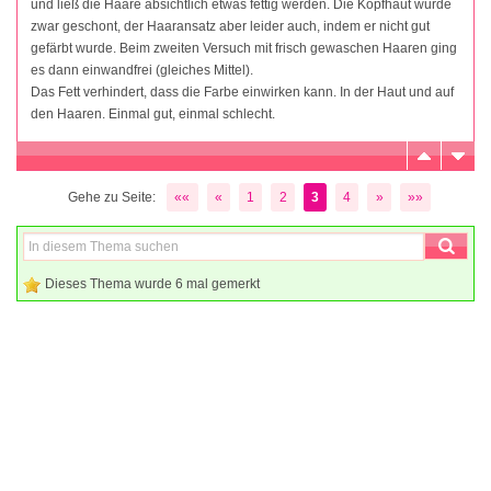
und ließ die Haare absichtlich etwas fettig werden. Die Kopfhaut wurde
zwar geschont, der Haaransatz aber leider auch, indem er nicht gut
gefärbt wurde. Beim zweiten Versuch mit frisch gewaschen Haaren ging
es dann einwandfrei (gleiches Mittel).
Das Fett verhindert, dass die Farbe einwirken kann. In der Haut und auf
den Haaren. Einmal gut, einmal schlecht.
Gehe zu Seite:
««
«
1
2
3
4
»
»»
Dieses Thema wurde 6 mal gemerkt