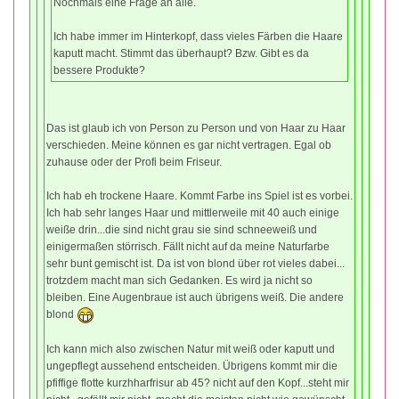
Nochmals eine Frage an alle.
Ich habe immer im Hinterkopf, dass vieles Färben die Haare
kaputt macht. Stimmt das überhaupt? Bzw. Gibt es da
bessere Produkte?
Das ist glaub ich von Person zu Person und von Haar zu Haar
verschieden. Meine können es gar nicht vertragen. Egal ob
zuhause oder der Profi beim Friseur.
Ich hab eh trockene Haare. Kommt Farbe ins Spiel ist es vorbei.
Ich hab sehr langes Haar und mittlerweile mit 40 auch einige
weiße drin...die sind nicht grau sie sind schneeweiß und
einigermaßen störrisch. Fällt nicht auf da meine Naturfarbe
sehr bunt gemischt ist. Da ist von blond über rot vieles dabei...
trotzdem macht man sich Gedanken. Es wird ja nicht so
bleiben. Eine Augenbraue ist auch übrigens weiß. Die andere
blond
Ich kann mich also zwischen Natur mit weiß oder kaputt und
ungepflegt aussehend entscheiden. Übrigens kommt mir die
pfiffige flotte kurzhharfrisur ab 45? nicht auf den Kopf...steht mir