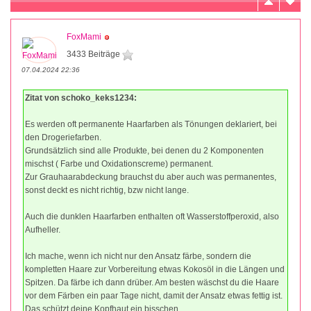
FoxMami
3433 Beiträge
07.04.2024 22:36
Zitat von schoko_keks1234:
Es werden oft permanente Haarfarben als Tönungen deklariert, bei
den Drogeriefarben.
Grundsätzlich sind alle Produkte, bei denen du 2 Komponenten
mischst ( Farbe und Oxidationscreme) permanent.
Zur Grauhaarabdeckung brauchst du aber auch was permanentes,
sonst deckt es nicht richtig, bzw nicht lange.
Auch die dunklen Haarfarben enthalten oft Wasserstoffperoxid, also
Aufheller.
Ich mache, wenn ich nicht nur den Ansatz färbe, sondern die
kompletten Haare zur Vorbereitung etwas Kokosöl in die Längen und
Spitzen. Da färbe ich dann drüber. Am besten wäschst du die Haare
vor dem Färben ein paar Tage nicht, damit der Ansatz etwas fettig ist.
Das schützt deine Kopfhaut ein bisschen.