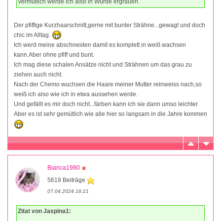
Vermutlich werde ich also in Würde ergrauen.
Der pfiffige Kurzhaarschnitt,gerne mit bunter Strähne...gewagt und doch
chic im Alltag.
Ich werd meine abschneiden damit es komplett in weiß wachsen
kann.Aber ohne pfiff und bunt.
Ich mag diese schalen Ansätze nicht und Strähnen um das grau zu
ziehen auch nicht.
Nach der Chemo wuchsen die Haare meiner Mutter reinweiss nach,so
weiß ich also wie ich in etwa aussehen werde.
Und gefällt es mir doch nicht...färben kann ich sie dann umso leichter.
Aber es ist sehr gemütlich wie alle hier so langsam in die Jahre kommen
Bianca1980
5619 Beiträge
07.04.2024 16:21
Zitat von Jaspina1: