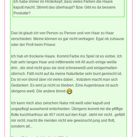
Ich habe immer im Hinterkopf, dass vieles Färben die Haare
kaputt macht. Stimmt das überhaupt? Bzw. Gibt es da bessere
Produkte?
Das ist glaub ich von Person zu Person und von Haar zu Haar
verschieden. Meine können es gar nicht vertragen. Egal ob zuhause
oder der Profi beim Friseur.
Ich hab eh trockene Haare. Kommt Farbe ins Spiel ist es vorbei. Ich
hab sehr langes Haar und mittlerweile mit 40 auch einige weiße
drin...die sind nicht grau sie sind schneeweiß und einigermaßen
störrisch. Fällt nicht auf da meine Naturfarbe sehr bunt gemischt ist.
Da ist von blond über rot vieles dabei... trotzdem macht man sich
Gedanken. Es wird ja nicht so bleiben. Eine Augenbraue ist auch
übrigens weiß. Die andere blond
Ich kann mich also zwischen Natur mit weiß oder kaputt und
ungepflegt aussehend entscheiden. Übrigens kommt mir die pfiffige
flotte kurzhharfrisur ab 45? nicht auf den Kopf...steht mir nicht.. gefällt
mir nicht..macht die meisten nicht wie gewünscht jung und flott,
sondern alt...