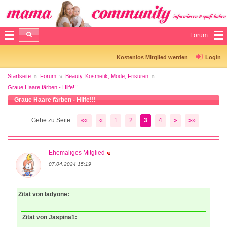
Forum
Kostenlos Mitglied werden
Login
Startseite
Forum
Beauty, Kosmetik, Mode, Frisuren
Graue Haare färben - Hilfe!!!
Graue Haare färben - Hilfe!!!
Gehe zu Seite:
««
«
1
2
3
4
»
»»
Ehemaliges Mitglied
07.04.2024 15:19
Zitat von ladyone:
Zitat von Jaspina1: