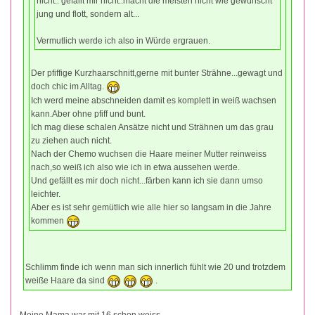
nicht.. gefällt mir nicht..macht die meisten nicht wie gewünscht
jung und flott, sondern alt...
Vermutlich werde ich also in Würde ergrauen.
Der pfiffige Kurzhaarschnitt,gerne mit bunter Strähne...gewagt und
doch chic im Alltag.
Ich werd meine abschneiden damit es komplett in weiß wachsen
kann.Aber ohne pfiff und bunt.
Ich mag diese schalen Ansätze nicht und Strähnen um das grau
zu ziehen auch nicht.
Nach der Chemo wuchsen die Haare meiner Mutter reinweiss
nach,so weiß ich also wie ich in etwa aussehen werde.
Und gefällt es mir doch nicht...färben kann ich sie dann umso
leichter.
Aber es ist sehr gemütlich wie alle hier so langsam in die Jahre
kommen
Schlimm finde ich wenn man sich innerlich fühlt wie 20 und trotzdem
weiße Haare da sind
.