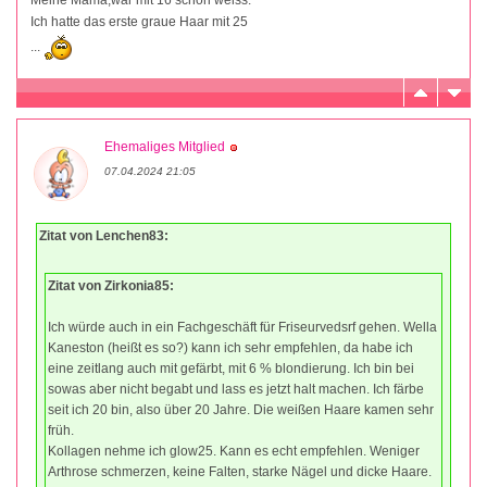
Meine Mama,war mit 16 schon weiss.
Ich hatte das erste graue Haar mit 25
...
Ehemaliges Mitglied
07.04.2024 21:05
Zitat von Lenchen83:
Zitat von Zirkonia85:
Ich würde auch in ein Fachgeschäft für Friseurvedsrf gehen. Wella
Kaneston (heißt es so?) kann ich sehr empfehlen, da habe ich
eine zeitlang auch mit gefärbt, mit 6 % blondierung. Ich bin bei
sowas aber nicht begabt und lass es jetzt halt machen. Ich färbe
seit ich 20 bin, also über 20 Jahre. Die weißen Haare kamen sehr
früh.
Kollagen nehme ich glow25. Kann es echt empfehlen. Weniger
Arthrose schmerzen, keine Falten, starke Nägel und dicke Haare.