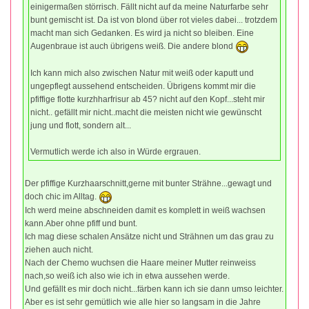
einigermaßen störrisch. Fällt nicht auf da meine Naturfarbe sehr
bunt gemischt ist. Da ist von blond über rot vieles dabei... trotzdem
macht man sich Gedanken. Es wird ja nicht so bleiben. Eine
Augenbraue ist auch übrigens weiß. Die andere blond
Ich kann mich also zwischen Natur mit weiß oder kaputt und
ungepflegt aussehend entscheiden. Übrigens kommt mir die
pfiffige flotte kurzhharfrisur ab 45? nicht auf den Kopf...steht mir
nicht.. gefällt mir nicht..macht die meisten nicht wie gewünscht
jung und flott, sondern alt...
Vermutlich werde ich also in Würde ergrauen.
Der pfiffige Kurzhaarschnitt,gerne mit bunter Strähne...gewagt und
doch chic im Alltag.
Ich werd meine abschneiden damit es komplett in weiß wachsen
kann.Aber ohne pfiff und bunt.
Ich mag diese schalen Ansätze nicht und Strähnen um das grau zu
ziehen auch nicht.
Nach der Chemo wuchsen die Haare meiner Mutter reinweiss
nach,so weiß ich also wie ich in etwa aussehen werde.
Und gefällt es mir doch nicht...färben kann ich sie dann umso leichter.
Aber es ist sehr gemütlich wie alle hier so langsam in die Jahre