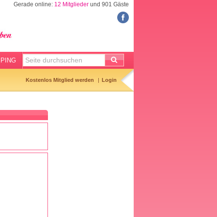
Gerade online:
12 Mitglieder
und 901 Gäste
FORUM
Meine Forenthemen
Meine Forenbeiträge
PING
Gemerkte Themen
Kostenlos Mitglied werden
Login
Neueste Themen
Aktuell diskutiert
Forenticker
Forenbilder
Forenregeln