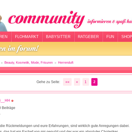
REN
FLOHMARKT
BABYSITTER
RATGEBER
FUN
SHOP
Beauty, Kosmetik, Mode, Frisuren
Herrenduft
Gehe zu Seite:
««
«
1
2
ni__HH
 Beiträge
0
 die Rückmeldungen und eure Erfahrungen, sind wirklich gute Anregungen dabei.
s, das hat ein Exchef von mir genutzt und der war ein absoluter Choleriker.