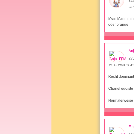
21
20.
Mein Mann nimmt
oder orange
An
27
21.12.2024 11:41
Recht dominante
Chanel egoiste
Normalerweise m
Fi