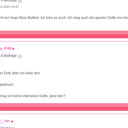
74 Beiträge
12.2024 10:47
 nur Hugo Boss Bottled. Ich lebe es auch. Ich mag auch die ganzen Düfte von An
ja_FFM
18 Beiträge
r Duft, aber ich liebe den
 platinum
ag ich keine intensiven Düfte, aber den?
ni__HH