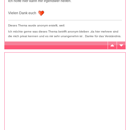
Ich hoffe hier kann mir irgendwer helfen.
Vielen Dank euch
Dieses Thema wurde anonym erstellt, weil:
Ich möchte gerne was dieses Thema betrifft anonym bleiben ,da hier mehrere sind
die mich privat kennen und es mir sehr unangenehm ist . Danke für das Verständnis.