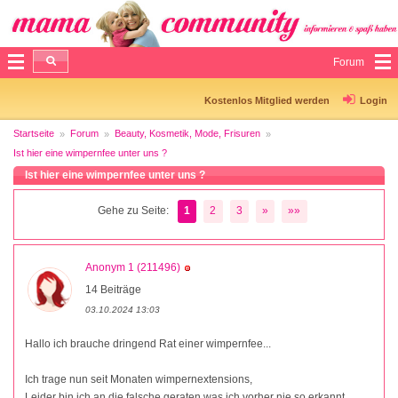
Forum
Kostenlos Mitglied werden
Login
Startseite
Forum
Beauty, Kosmetik, Mode, Frisuren
Ist hier eine wimpernfee unter uns ?
Ist hier eine wimpernfee unter uns ?
Gehe zu Seite:
1
2
3
»
»»
Anonym 1 (211496)
14 Beiträge
03.10.2024 13:03
Hallo ich brauche dringend Rat einer wimpernfee...
Ich trage nun seit Monaten wimpernextensions,
Leider bin ich an die falsche geraten was ich vorher nie so erkannt