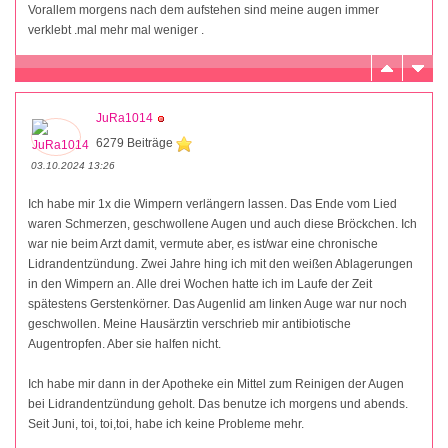
Vorallem morgens nach dem aufstehen sind meine augen immer
verklebt .mal mehr mal weniger .
JuRa1014
6279 Beiträge
03.10.2024 13:26
Ich habe mir 1x die Wimpern verlängern lassen. Das Ende vom Lied
waren Schmerzen, geschwollene Augen und auch diese Bröckchen. Ich
war nie beim Arzt damit, vermute aber, es ist/war eine chronische
Lidrandentzündung. Zwei Jahre hing ich mit den weißen Ablagerungen
in den Wimpern an. Alle drei Wochen hatte ich im Laufe der Zeit
spätestens Gerstenkörner. Das Augenlid am linken Auge war nur noch
geschwollen. Meine Hausärztin verschrieb mir antibiotische
Augentropfen. Aber sie halfen nicht.
Ich habe mir dann in der Apotheke ein Mittel zum Reinigen der Augen
bei Lidrandentzündung geholt. Das benutze ich morgens und abends.
Seit Juni, toi, toi,toi, habe ich keine Probleme mehr.