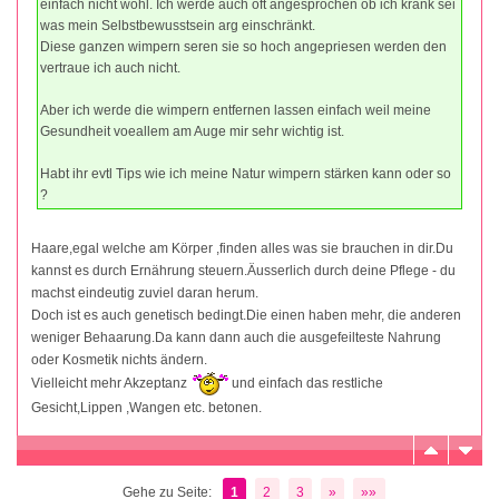
einfach nicht wohl. Ich werde auch oft angesprochen ob ich krank sei
was mein Selbstbewusstsein arg einschränkt.
Diese ganzen wimpern seren sie so hoch angepriesen werden den
vertraue ich auch nicht.
Aber ich werde die wimpern entfernen lassen einfach weil meine
Gesundheit voeallem am Auge mir sehr wichtig ist.
Habt ihr evtl Tips wie ich meine Natur wimpern stärken kann oder so
?
Haare,egal welche am Körper ,finden alles was sie brauchen in dir.Du
kannst es durch Ernährung steuern.Äusserlich durch deine Pflege - du
machst eindeutig zuviel daran herum.
Doch ist es auch genetisch bedingt.Die einen haben mehr, die anderen
weniger Behaarung.Da kann dann auch die ausgefeilteste Nahrung
oder Kosmetik nichts ändern.
Vielleicht mehr Akzeptanz
und einfach das restliche
Gesicht,Lippen ,Wangen etc. betonen.
Gehe zu Seite:
1
2
3
»
»»