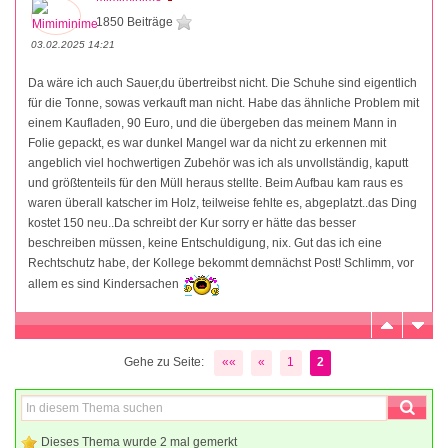
1850 Beiträge
03.02.2025 14:21
Da wäre ich auch Sauer,du übertreibst nicht. Die Schuhe sind eigentlich
für die Tonne, sowas verkauft man nicht. Habe das ähnliche Problem mit
einem Kaufladen, 90 Euro, und die übergeben das meinem Mann in
Folie gepackt, es war dunkel Mangel war da nicht zu erkennen mit
angeblich viel hochwertigen Zubehör was ich als unvollständig, kaputt
und größtenteils für den Müll heraus stellte. Beim Aufbau kam raus es
waren überall katscher im Holz, teilweise fehlte es, abgeplatzt..das Ding
kostet 150 neu..Da schreibt der Kur sorry er hätte das besser
beschreiben müssen, keine Entschuldigung, nix. Gut das ich eine
Rechtschutz habe, der Kollege bekommt demnächst Post! Schlimm, vor
allem es sind Kindersachen
Gehe zu Seite:
««
«
1
2
Dieses Thema wurde 2 mal gemerkt