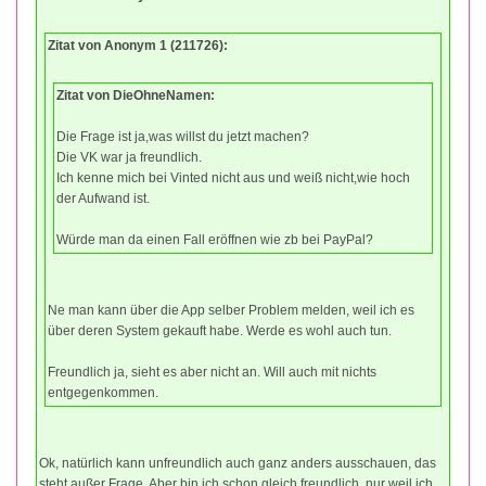
Zitat von Anonym 1 (211726):
Zitat von DieOhneNamen:
Die Frage ist ja,was willst du jetzt machen?
Die VK war ja freundlich.
Ich kenne mich bei Vinted nicht aus und weiß nicht,wie hoch
der Aufwand ist.
Würde man da einen Fall eröffnen wie zb bei PayPal?
Ne man kann über die App selber Problem melden, weil ich es
über deren System gekauft habe. Werde es wohl auch tun.
Freundlich ja, sieht es aber nicht an. Will auch mit nichts
entgegenkommen.
Ok, natürlich kann unfreundlich auch ganz anders ausschauen, das
steht außer Frage. Aber bin ich schon gleich freundlich, nur weil ich