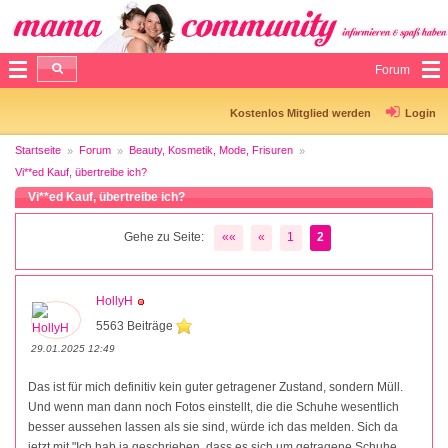
Forum
Kostenlos Mitglied werden
Login
Startseite
Forum
Beauty, Kosmetik, Mode, Frisuren
Vi**ed Kauf, übertreibe ich?
Vi**ed Kauf, übertreibe ich?
Gehe zu Seite:
««
«
1
2
HollyH
5563 Beiträge
29.01.2025 12:49
Das ist für mich definitiv kein guter getragener Zustand, sondern Müll.
Und wenn man dann noch Fotos einstellt, die die Schuhe wesentlich
besser aussehen lassen als sie sind, würde ich das melden. Sich da
jetzt mit "Ich hab ja geschrieben, dass es sich um getragene Schuhe