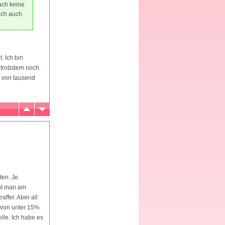
uch keine
ich auch
. Ich bin
h trotzdem noch.
e von tausend
sten. Je
cht man am
ffer. Aber all
l von unter 15%
lle. Ich habe es