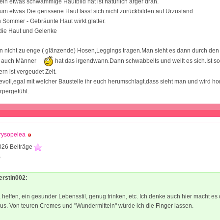
in etwas schwammige Hautbild hat ist natürlich ärger dran.
aum etwas.Die gerissene Haut lässt sich nicht zurückbilden auf Urzustand.
n Sommer - Gebräunte Haut wirkt glatter.
die Haut und Gelenke
n nicht zu enge ( glänzende) Hosen,Leggings tragen.Man sieht es dann durch den S
! auch Männer
hat das irgendwann.Dann schwabbelts und wellt es sich.Ist so
rn ist vergeudet Zeit.
bevoll,egal mit welcher Baustelle ihr euch herumschlagt,dass sieht man und wird hon
rpergefühl.
rysopelea
026 Beiträge
9
erstin002:
ja helfen, ein gesunder Lebensstil, genug trinken, etc. Ich denke auch hier macht es 
s. Von teuren Cremes und "Wundermitteln" würde ich die Finger lassen.