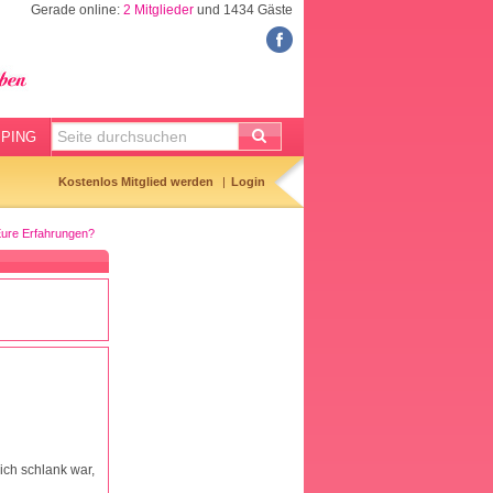
Gerade online:
2 Mitglieder
und 1434 Gäste
FORUM
Meine Forenthemen
Meine Forenbeiträge
PING
Gemerkte Themen
Kostenlos Mitglied werden
Login
Neueste Themen
 Eure Erfahrungen?
Aktuell diskutiert
Forenticker
Forenbilder
Forenregeln
ich schlank war,