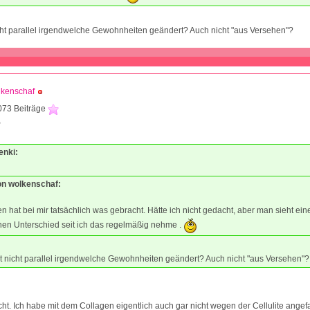
ht parallel irgendwelche Gewohnheiten geändert? Auch nicht "aus Versehen"?
lkenschaf
073 Beiträge
2
enki:
von wolkenschaf:
n hat bei mir tatsächlich was gebracht. Hätte ich nicht gedacht, aber man sieht ein
hen Unterschied seit ich das regelmäßig nehme .
t nicht parallel irgendwelche Gewohnheiten geändert? Auch nicht "aus Versehen"?
icht. Ich habe mit dem Collagen eigentlich auch gar nicht wegen der Cellulite ange