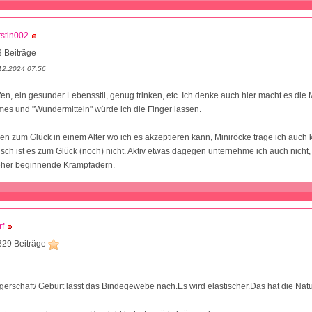
stin002
 Beiträge
12.2024 07:56
elfen, ein gesunder Lebensstil, genug trinken, etc. Ich denke auch hier macht es die
es und "Wundermitteln" würde ich die Finger lassen.
hen zum Glück in einem Alter wo ich es akzeptieren kann, Miniröcke trage ich auch
sch ist es zum Glück (noch) nicht. Aktiv etwas dagegen unternehme ich auch nicht
 eher beginnende Krampfadern.
f
329 Beiträge
1
erschaft/ Geburt lässt das Bindegewebe nach.Es wird elastischer.Das hat die Natu