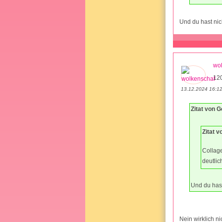
Und du hast nic
wo
12
13.12.2024 16:1
Zitat von G
Zitat 
Collage
deutlic
Und du has
Nein wirklich n