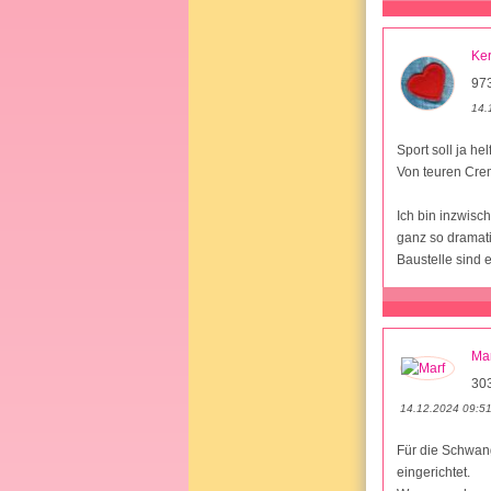
Ker
973
14.
Sport soll ja h
Von teuren Crem
Ich bin inzwisc
ganz so dramati
Baustelle sind
Mar
30
14.12.2024 09:5
Für die Schwang
eingerichtet.