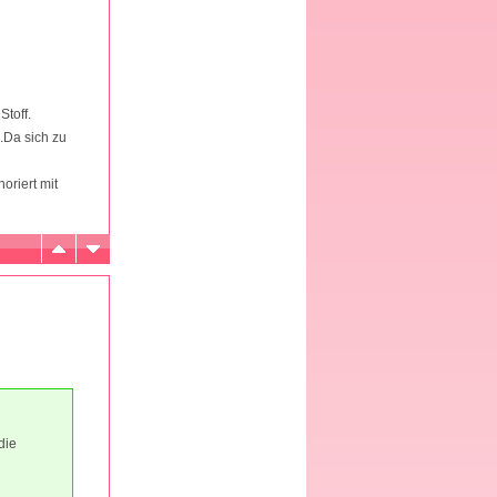
toff.
.Da sich zu
oriert mit
die