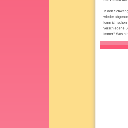
In den Schwang
wieder abgenom
kann ich schon 
verschiedene S
immer? Was hilf