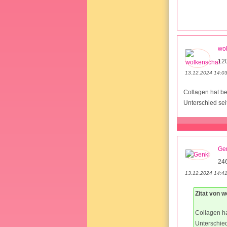
wo
12
13.12.2024 14:0
Collagen hat be
Unterschied sei
Ge
24
13.12.2024 14:4
Zitat von 
Collagen ha
Unterschied