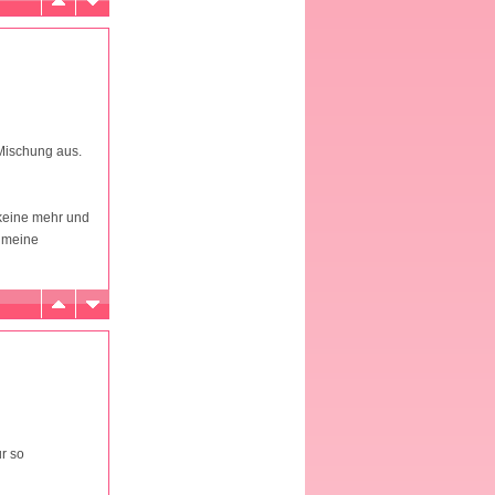
 Mischung aus.
 keine mehr und
, meine
r so