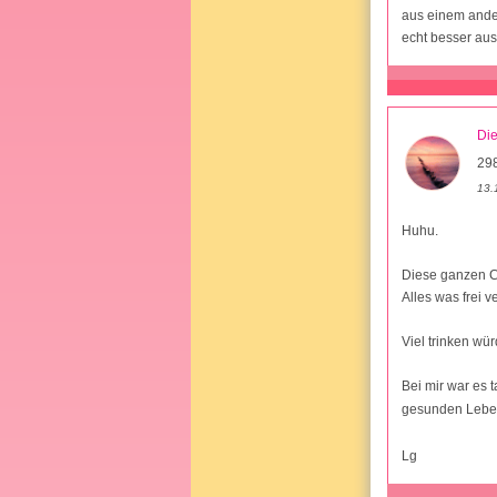
aus einem ander
echt besser au
Di
29
13.
Huhu.
Diese ganzen Cr
Alles was frei v
Viel trinken wü
Bei mir war es 
gesunden Lebe
Lg