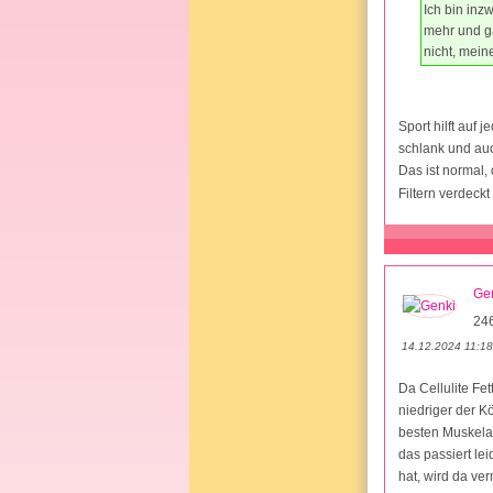
Ich bin inz
mehr und ga
nicht, mein
Sport hilft auf 
schlank und auc
Das ist normal
Filtern verdeck
Ge
24
14.12.2024 11:18
Da Cellulite Fet
niedriger der K
besten Muskelau
das passiert le
hat, wird da ve