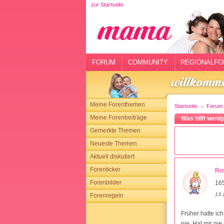
zur Startseite
rtseite
rum
mmunity
FORUM
COMMUNITY
REGIONALFO
gionalforen
ohmarkt
Meine Forenthemen
Startseite
Forum
ysitter
Meine Forenbeiträge
Was hilft weni
Gemerkte Themen
tgeber
Neueste Themen
n
Aktuell diskutiert
Forenticker
Ro
opping
Forenbilder
165
13.
Forenregeln
sloggen
Früher hatte ic
nie. Hat mir nie