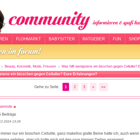
REN
FLOHMARKT
BABYSITTER
RATGEBER
FUN
SHOP
Beauty, Kosmetik, Mode, Frisuren
Was hilft wenigstens ein bisschen gegen Cellulite?
gstens ein bisschen gegen Cellulite? Eure Erfahrungen?
Gehe zu Seite:
1
2
3
»
»»
senrote
 Beiträge
12.2024 13:28
h immer nur ein bisschen Cellulite, ganz makellos glatte Beine hatte ich, auch wenn 
 prima gefallen, aber ich hatte mich mit den paar kleinen Dellen arrangiert.