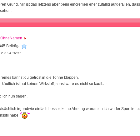
en Grund. Mir ist das letztens aber beim eincremen eher zufällig aufgefallen, das
ssehen.
eOhneNamen
845 Beiträge
12.2024 16:33
emes kannst du getrost in die Tonne kloppen.
erkäuflich ist,hat keinen Wirkstoff, sonst wäre es nicht so kaufbar.
rd ich nun sagen.
tatsächlich irgendwie einfach besser, keine Ahnung warum,da ich weder Sport treib
nsstil habe