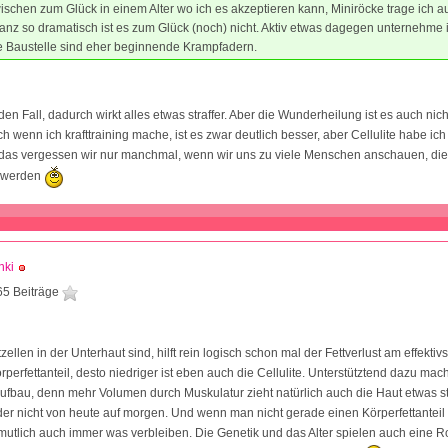
wischen zum Glück in einem Alter wo ich es akzeptieren kann, Miniröcke trage ich a
nz so dramatisch ist es zum Glück (noch) nicht. Aktiv etwas dagegen unternehme 
e Baustelle sind eher beginnende Krampfadern.
jeden Fall, dadurch wirkt alles etwas straffer. Aber die Wunderheilung ist es auch nicht
h wenn ich krafttraining mache, ist es zwar deutlich besser, aber Cellulite habe ic
, das vergessen wir nur manchmal, wenn wir uns zu viele Menschen anschauen, di
t werden
nki
65 Beiträge
tzellen in der Unterhaut sind, hilft rein logisch schon mal der Fettverlust am effektiv
örperfettanteil, desto niedriger ist eben auch die Cellulite. Unterstütztend dazu ma
fbau, denn mehr Volumen durch Muskulatur zieht natürlich auch die Haut etwas stra
ider nicht von heute auf morgen. Und wenn man nicht gerade einen Körperfettantei
rmutlich auch immer was verbleiben. Die Genetik und das Alter spielen auch eine Ro