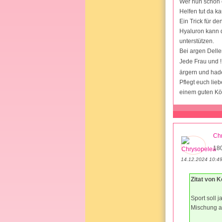
Wer nun schon e
Helfen tut da k
Ein Trick für de
Hyaluron kann 
unterstützen.
Bei argen Delle
Jede Frau und 
ärgern und hade
Pflegt euch lie
einem guten Kö
Ch
18
14.12.2024 10:4
Zitat von K
Sport soll 
Mischung au