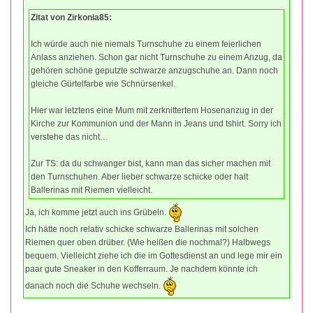
Zitat von Zirkonia85:
Ich würde auch nie niemals Turnschuhe zu einem feierlichen
Anlass anziehen. Schon gar nicht Turnschuhe zu einem Anzug, da
gehören schöne geputzte schwarze anzugschuhe an. Dann noch
gleiche Gürtelfarbe wie Schnürsenkel.
Hier war letztens eine Mum mit zerknittertem Hosenanzug in der
Kirche zur Kommunion und der Mann in Jeans und tshirt. Sorry ich
verstehe das nicht…
Zur TS: da du schwanger bist, kann man das sicher machen mit
den Turnschuhen. Aber lieber schwarze schicke oder halt
Ballerinas mit Riemen vielleicht.
Ja, ich komme jetzt auch ins Grübeln.
Ich hätte noch relativ schicke schwarze Ballerinas mit solchen
Riemen quer oben drüber. (Wie heißen die nochmal?) Halbwegs
bequem. Vielleicht ziehe ich die im Gottesdienst an und lege mir ein
paar gute Sneaker in den Kofferraum. Je nachdem könnte ich
danach noch die Schuhe wechseln.