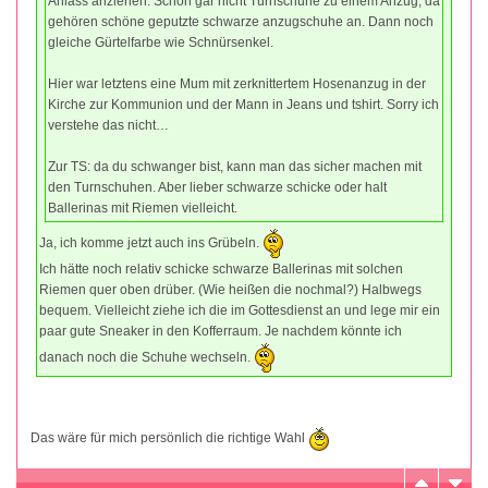
Anlass anziehen. Schon gar nicht Turnschuhe zu einem Anzug, da
gehören schöne geputzte schwarze anzugschuhe an. Dann noch
gleiche Gürtelfarbe wie Schnürsenkel.
Hier war letztens eine Mum mit zerknittertem Hosenanzug in der
Kirche zur Kommunion und der Mann in Jeans und tshirt. Sorry ich
verstehe das nicht…
Zur TS: da du schwanger bist, kann man das sicher machen mit
den Turnschuhen. Aber lieber schwarze schicke oder halt
Ballerinas mit Riemen vielleicht.
Ja, ich komme jetzt auch ins Grübeln.
Ich hätte noch relativ schicke schwarze Ballerinas mit solchen
Riemen quer oben drüber. (Wie heißen die nochmal?) Halbwegs
bequem. Vielleicht ziehe ich die im Gottesdienst an und lege mir ein
paar gute Sneaker in den Kofferraum. Je nachdem könnte ich
danach noch die Schuhe wechseln.
Das wäre für mich persönlich die richtige Wahl