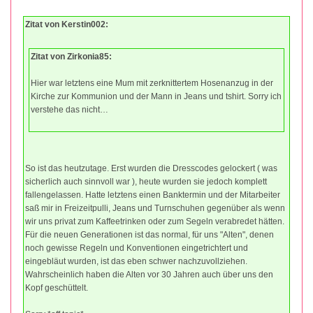
Zitat von Kerstin002:
Zitat von Zirkonia85:
Hier war letztens eine Mum mit zerknittertem Hosenanzug in der
Kirche zur Kommunion und der Mann in Jeans und tshirt. Sorry ich
verstehe das nicht…
So ist das heutzutage. Erst wurden die Dresscodes gelockert ( was
sicherlich auch sinnvoll war ), heute wurden sie jedoch komplett
fallengelassen. Hatte letztens einen Banktermin und der Mitarbeiter
saß mir in Freizeitpulli, Jeans und Turnschuhen gegenüber als wenn
wir uns privat zum Kaffeetrinken oder zum Segeln verabredet hätten.
Für die neuen Generationen ist das normal, für uns "Alten", denen
noch gewisse Regeln und Konventionen eingetrichtert und
eingebläut wurden, ist das eben schwer nachzuvollziehen.
Wahrscheinlich haben die Alten vor 30 Jahren auch über uns den
Kopf geschüttelt.