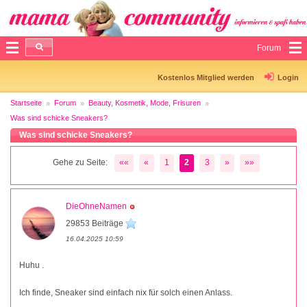
Forum
Kostenlos Mitglied werden
Login
Startseite
Forum
Beauty, Kosmetik, Mode, Frisuren
Was sind schicke Sneakers?
Was sind schicke Sneakers?
Gehe zu Seite:
««
«
1
2
3
»
»»
DieOhneNamen
29853 Beiträge
16.04.2025 10:59
Huhu .
Ich finde, Sneaker sind einfach nix für solch einen Anlass.