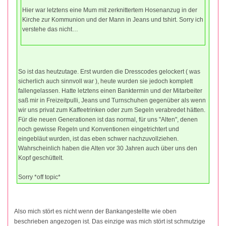
Hier war letztens eine Mum mit zerknittertem Hosenanzug in der
Kirche zur Kommunion und der Mann in Jeans und tshirt. Sorry ich
verstehe das nicht…
So ist das heutzutage. Erst wurden die Dresscodes gelockert ( was
sicherlich auch sinnvoll war ), heute wurden sie jedoch komplett
fallengelassen. Hatte letztens einen Banktermin und der Mitarbeiter
saß mir in Freizeitpulli, Jeans und Turnschuhen gegenüber als wenn
wir uns privat zum Kaffeetrinken oder zum Segeln verabredet hätten.
Für die neuen Generationen ist das normal, für uns "Alten", denen
noch gewisse Regeln und Konventionen eingetrichtert und
eingebläut wurden, ist das eben schwer nachzuvollziehen.
Wahrscheinlich haben die Alten vor 30 Jahren auch über uns den
Kopf geschüttelt.
Sorry *off topic*
Also mich stört es nicht wenn der Bankangestellte wie oben
beschrieben angezogen ist. Das einzige was mich stört ist schmutzige