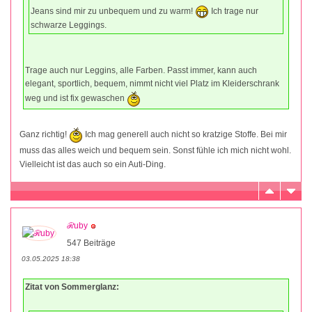
Jeans sind mir zu unbequem und zu warm!
Ich trage nur
schwarze Leggings.
Trage auch nur Leggins, alle Farben. Passt immer, kann auch
elegant, sportlich, bequem, nimmt nicht viel Platz im Kleiderschrank
weg und ist fix gewaschen
Ganz richtig!
Ich mag generell auch nicht so kratzige Stoffe. Bei mir
muss das alles weich und bequem sein. Sonst fühle ich mich nicht wohl.
Vielleicht ist das auch so ein Auti-Ding.
ℛuby
547 Beiträge
03.05.2025 18:38
Zitat von Sommerglanz: