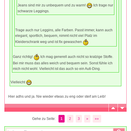
Jeans sind mir zu unbequem und zu warm!
Ich trage nur
schwarze Leggings.
Trage auch nur Leggins, alle Farben. Passt immer, kann auch
elegant, sportlich, bequem, nimmt nicht viel Platz im
Kleiderschrank weg und ist fix gewaschen
Ganz richtig!
Ich mag generell auch nicht so kratzige Stoffe.
Bei mir muss das alles weich und bequem sein. Sonst fühle ich
mich nicht wohl. Vielleicht ist das auch so ein Auti-Ding.
Vielleicht
Hier adhs und ja. Nie wieder etwas zu eng oder steif am Leib!
Gehe zu Seite:
1
2
3
»
»»