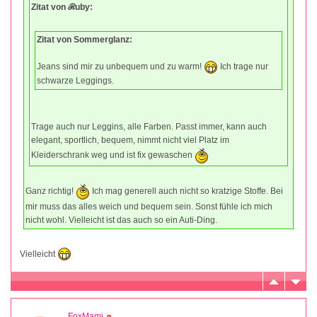
Zitat von ℛuby:
Zitat von Sommerglanz:
Jeans sind mir zu unbequem und zu warm!
Ich trage nur
schwarze Leggings.
Trage auch nur Leggins, alle Farben. Passt immer, kann auch
elegant, sportlich, bequem, nimmt nicht viel Platz im
Kleiderschrank weg und ist fix gewaschen
Ganz richtig!
Ich mag generell auch nicht so kratzige Stoffe. Bei
mir muss das alles weich und bequem sein. Sonst fühle ich mich
nicht wohl. Vielleicht ist das auch so ein Auti-Ding.
Vielleicht
FoxMami