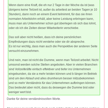
Wenn dann eine Kraft, die eh nur 2 Tage in der Woche da ist (was
übrigens keine Teilzeit ist, außer du arbeitest an beiden Tagen je 10
Stunden), dann noch an einem Event teilnimmt, für das sie ihren
normalen Arbeitslohn erhält, aber keine Leistung erbringen kann,
muss man als Unternehmer schon gut überlegen ob sich das lohnt,
oder ob ich die Zeiten dieser Mitarbeiterin verschiebe.
Das soll aber nicht heißen, dass ich deine persönlichen
Empfindungen dazu nicht verstehe oder sie dir abspreche.
Es ist nur wichtig, dass man auch die Perspektive der anderen Seite
versucht einzunehmen.
Und nein, man ist nicht die Dumme, wenn man Teilzeit arbeitet. Nicht
umsonst werden solche Stellen angeboten. Aber in vielen Branchen
sind Vollzeitkräfte einfach effektiver und tiefer ins Unternehmen
eingebunden, da sie a mehr leisten können und b länger im Betrieb
sind um den Ablauf und alles drumherum besser mitzubekommen
und so mehr Verständnis für das Unternehmen aufbringen können.
Das bedeutet aber nicht, dass du deswegen die Dumme bist oder
weniger wert bist.
Danke für deine verständnisvollen Worte.