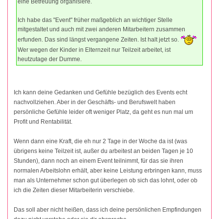
eine Betreuung organisiere.
Ich habe das "Event" früher maßgeblich an wichtiger Stelle
mitgestaltet und auch mit zwei anderen Mitarbeitern zusammen
erfunden. Das sind längst vergangene Zeiten. Ist halt jetzt so.
Wer wegen der Kinder in Elternzeit nur Teilzeit arbeitet, ist
heutzutage der Dumme.
Ich kann deine Gedanken und Gefühle bezüglich des Events echt
nachvollziehen. Aber in der Geschäfts- und Berufswelt haben
persönliche Gefühle leider oft weniger Platz, da geht es nun mal um
Profit und Rentabilität.
Wenn dann eine Kraft, die eh nur 2 Tage in der Woche da ist (was
übrigens keine Teilzeit ist, außer du arbeitest an beiden Tagen je 10
Stunden), dann noch an einem Event teilnimmt, für das sie ihren
normalen Arbeitslohn erhält, aber keine Leistung erbringen kann, muss
man als Unternehmer schon gut überlegen ob sich das lohnt, oder ob
ich die Zeiten dieser Mitarbeiterin verschiebe.
Das soll aber nicht heißen, dass ich deine persönlichen Empfindungen