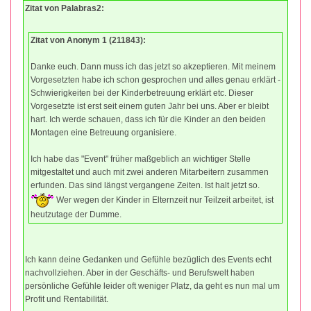
Zitat von Palabras2:
Zitat von Anonym 1 (211843):
Danke euch. Dann muss ich das jetzt so akzeptieren. Mit meinem
Vorgesetzten habe ich schon gesprochen und alles genau erklärt -
Schwierigkeiten bei der Kinderbetreuung erklärt etc. Dieser
Vorgesetzte ist erst seit einem guten Jahr bei uns. Aber er bleibt
hart. Ich werde schauen, dass ich für die Kinder an den beiden
Montagen eine Betreuung organisiere.
Ich habe das "Event" früher maßgeblich an wichtiger Stelle
mitgestaltet und auch mit zwei anderen Mitarbeitern zusammen
erfunden. Das sind längst vergangene Zeiten. Ist halt jetzt so.
Wer wegen der Kinder in Elternzeit nur Teilzeit arbeitet, ist
heutzutage der Dumme.
Ich kann deine Gedanken und Gefühle bezüglich des Events echt
nachvollziehen. Aber in der Geschäfts- und Berufswelt haben
persönliche Gefühle leider oft weniger Platz, da geht es nun mal um
Profit und Rentabilität.