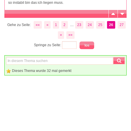
so instabil bin das ich liegen muss.
...
Gehe zu Seite:
««
«
1
2
23
24
25
26
27
»
»»
Springe zu Seite:
Dieses Thema wurde 32 mal gemerkt