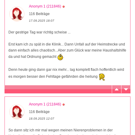
Anonym 1 (211846)
116 Beiträge
17.09.2025 18:07
Der gestrige Tag war richtig scheise ...
Erst kam ich zu spät in die Klinik... Dann Unfall auf der Heimstrecke und
dann einfach alles chaotisch...Aber zum Glück war meine Haushaltshilfe
da und hat Ordnung gemacht
.
Denn heute ging dann gar nix mehr... lag komplett flach hoffentlich wird
es morgen besser den Fehltage gefährden die heilung
Anonym 1 (211846)
116 Beiträge
18.09.2025 12:07
So dann sitz ich mir mal wegen meinen Nierenproblemen in der