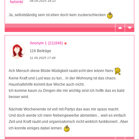
08.09.2025 18:12
Ja, selbstständig sein ist eben doch kein zuckerschlecken
Anonym 1 (211846)
116 Beiträge
11.09.2025 17:49
Ach Mensch diese Blöde Müdigkeit raubt echt den letzen Nerv
.
Keine Kraft und Lust was zu tun... in der Wohnung ist das chaos.
Haushaltshilfe kommt due Woche auch nicht..
Ich komme kaum zu Dingen die mir wichtig sind ich hoffe das es bald
besser wird.
Nächste Wochenende ist voll mit Partys das was mir spass macht.
Und doch werde ich mein Nebengewerbe abmelden... weil es einfach
Zeit und Kraft raubt und organisatorisch nicht wirklich funktioniert...Aber
ich konnte einiges dabei lernen.