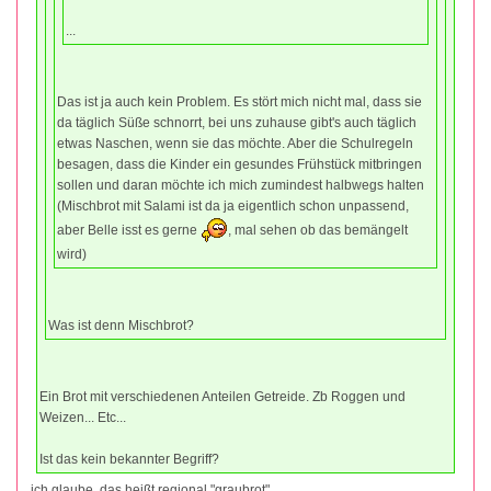
...
Das ist ja auch kein Problem. Es stört mich nicht mal, dass sie
da täglich Süße schnorrt, bei uns zuhause gibt's auch täglich
etwas Naschen, wenn sie das möchte. Aber die Schulregeln
besagen, dass die Kinder ein gesundes Frühstück mitbringen
sollen und daran möchte ich mich zumindest halbwegs halten
(Mischbrot mit Salami ist da ja eigentlich schon unpassend,
aber Belle isst es gerne
, mal sehen ob das bemängelt
wird)
Was ist denn Mischbrot?
Ein Brot mit verschiedenen Anteilen Getreide. Zb Roggen und
Weizen... Etc...
Ist das kein bekannter Begriff?
ich glaube, das heißt regional "graubrot".