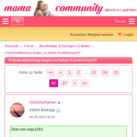
Forum
Kostenlos Mitglied werden
Login
Startseite
Forum
Berufstätige Schwangere & Mütter
Urlaubsablehnung wegen zu hohen Krankenstand?
Urlaubsablehnung wegen zu hohen Krankenstand?
...
Gehe zu Seite:
««
«
1
2
23
24
25
26
27
»
»»
DieOhneNamen
29845 Beiträge
06.09.2025 09:52
Zitat von anja1181: