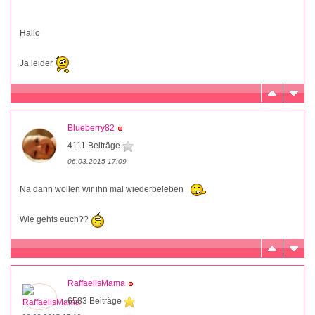
Hallo
Ja leider
Blueberry82
4111 Beiträge
06.03.2015 17:09
Na dann wollen wir ihn mal wiederbeleben
Wie gehts euch??
RaffaellsMama
6583 Beiträge