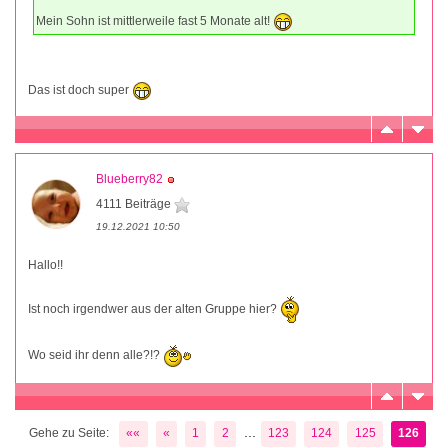
Mein Sohn ist mittlerweile fast 5 Monate alt!
Das ist doch super
Blueberry82
4111 Beiträge
19.12.2021 10:50
Hallo!!
Ist noch irgendwer aus der alten Gruppe hier?
Wo seid ihr denn alle?!?
...
Gehe zu Seite:
««
«
1
2
123
124
125
126