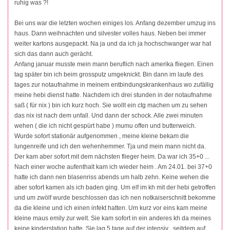
ruhig was ?!
Bei uns war die letzten wochen einiges los. Anfang dezember umzug ins
haus. Dann weihnachten und silvester volles haus. Neben bei immer
weiter kartons ausgepackt. Na ja und da ich ja hochschwanger war hat
sich das dann auch gerächt.
Anfang januar musste mein mann beruflich nach amerika fliegen. Einen
tag später bin ich beim grossputz umgeknickt. Bin dann im laufe des
tages zur notaufnahme in meinem entbindungskrankenhaus wo zufällig
meine hebi dienst hatte. Nachdem ich drei stunden in der notaufnahme
saß ( für nix ) bin ich kurz hoch. Sie wollt ein ctg machen um zu sehen
das nix ist nach dem unfall. Und dann der schock. Alle zwei minuten
wehen ( die ich nicht gespürt habe ) mumu offen und butterweich.
Wurde sofort stationär aufgenommen , meine kleine bekam die
lungenreife und ich den wehenhemmer. Tja und mein mann nicht da.
Der kam aber sofort mit dem nächsten flieger heim. Da war ich 35+0 ...
Nach einer woche aufenthalt kam ich wieder heim . Am 24.01. bei 37+0
hatte ich dann nen blasenriss abends um halb zehn. Keine wehen die
aber sofort kamen als ich baden ging. Um elf im kh mit der hebi getroffen
und um zwölf wurde beschlossen das ich nen notkaiserschnitt bekomme
da die kleine und ich einen infekt hatten. Um kurz vor eins kam meine
kleine maus emily zur welt. Sie kam sofort in ein anderes kh da meines
keine kinderstation hatte. Sie lag 5 tage auf der intensiv . seitdem auf