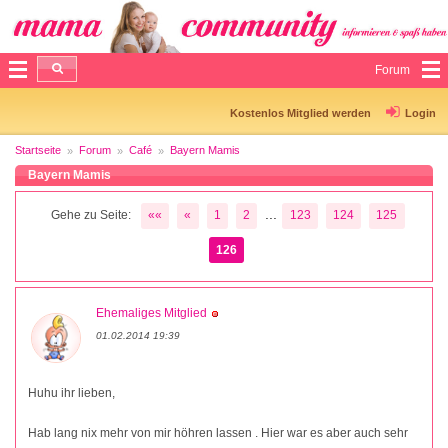
Forum
Kostenlos Mitglied werden
Login
Startseite
Forum
Café
Bayern Mamis
Bayern Mamis
...
Gehe zu Seite:
««
«
1
2
123
124
125
126
Ehemaliges Mitglied
01.02.2014 19:39
Huhu ihr lieben,
Hab lang nix mehr von mir höhren lassen . Hier war es aber auch sehr