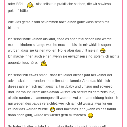
oder löffel.
also teils rein praktische sachen, die wir sowieso
gekauft hätte.
Alle kids gemeinsam bekommen noch einen ganz klassischen mit
bildern.
Ich selbst hatte keinen als kind, finde es aber total schön und werde
meinen kindern solange welche machen, bis sie mir wirklich sagen
würden, dass sie keinen wollen. Hoffe aber das trifft nie ein.
Ich mache ihnen auch einen, wenn sie erwachsen sind, sofern ich nichts
gegenteiliges höre.
Ich selbst bin etwas hmpf... dass ich leider dieses jahr bei keiner der
adventskalenderrunden hier mitmachen konnte. Aber das hätte ich
dieses jahr einfach nicht geschafft mit baby und umzug und sowieso
und überhaupt. Nicht alles davon wusste ich bereits zu dem zeitpunkt,
als die runden zusammengestellt wurden. Auf eine anmeldung habe ich
nur wegen des babys verzichtet, weil ich ja nicht wusste, was für ein
kaliber das werden würde.
aber nächstes jahr (wenn es das forum
dann noch gibt), würde ich wieder gern mitmachen.
So habe ich dieses jahr keinen, aber finde adventskalender sollten