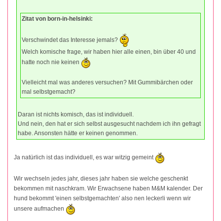
Zitat von born-in-helsinki:
Verschwindet das Interesse jemals?
Welch komische frage, wir haben hier alle einen, bin über 40 und
hatte noch nie keinen
Vielleicht mal was anderes versuchen? Mit Gummibärchen oder
mal selbstgemacht?
Daran ist nichts komisch, das ist individuell.
Und nein, den hat er sich selbst ausgesucht nachdem ich ihn gefragt
habe. Ansonsten hätte er keinen genommen.
Ja natürlich ist das individuell, es war witzig gemeint
Wir wechseln jedes jahr, dieses jahr haben sie welche geschenkt
bekommen mit naschkram. Wir Erwachsene haben M&M kalender. Der
hund bekommt 'einen selbstgemachten' also nen leckerli wenn wir
unsere aufmachen