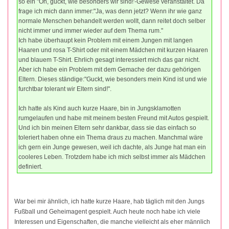
so ein "Oh, guckt, wie besonders wir sind!'-Gewese veranstaltet. Da
frage ich mich dann immer:"Ja, was denn jetzt? Wenn ihr wie ganz
normale Menschen behandelt werden wollt, dann reitet doch selber
nicht immer und immer wieder auf dem Thema rum."
Ich habe überhaupt kein Problem mit einem Jungen mit langen
Haaren und rosa T-Shirt oder mit einem Mädchen mit kurzen Haaren
und blauem T-Shirt. Ehrlich gesagt interessiert mich das gar nicht.
Aber ich habe ein Problem mit dem Gemache der dazu gehörigen
Eltern. Dieses ständige:"Guckt, wie besonders mein Kind ist und wie
furchtbar tolerant wir Eltern sind!".
Ich hatte als Kind auch kurze Haare, bin in Jungsklamotten
rumgelaufen und habe mit meinem besten Freund mit Autos gespielt.
Und ich bin meinen Eltern sehr dankbar, dass sie das einfach so
toleriert haben ohne ein Thema draus zu machen. Manchmal wäre
ich gern ein Junge gewesen, weil ich dachte, als Junge hat man ein
cooleres Leben. Trotzdem habe ich mich selbst immer als Mädchen
definiert.
War bei mir ähnlich, ich hatte kurze Haare, hab täglich mit den Jungs
Fußball und Geheimagent gespielt. Auch heute noch habe ich viele
Interessen und Eigenschaften, die manche vielleicht als eher männlich