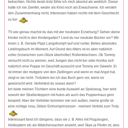
betrachten. Nichts desto trotz fühle ich mich absolut als weiblich. Daran
hatte ich nie Zweifel, weder als Kind noch als Erwachsene. Ich versteh
den Zusammenhang nicht, Interessen haben nichts mit dem Geschlecht
zu tun
TS wie genau machst du das mit der neutralen Erziehung? Gehen deine
Kinder nicht in den Kindergarten? Liest du nur neutrale Bücher vor? Wir
lesen z. B. Gerade Pippi Langstrumpf rauf und runter, Belles absolutes
Lieblingsbuch im Moment. Auf Grund des Alters ist es aber natürlich
voller (inzwischen zum Glück überholter) Rollenklischees. Ob Tommy
versucht nicht zu weinen, weil Jungen das nicht tun oder Annika sich
natürlich eine Puppe im Geschäft aussucht und Tommy ein Gewehr. Er
ist immer der mutigere von den Zwillingen und wenn er mal Angst hat,
zeigt er sie nicht. Trotzdem les ich das Buch gern vor, wenn es
gewünscht wird. Verbietest du sowas dann?
Ich biete meinen Töchtern eine bunte Auswahl an Spielzeug, hier wird
sowohl der Straßenteppich mit Autos als auch das Puppenhaus gern
bespielt. Aber die Vorbilder kommen viel von außen, meine große ist
eine richtige rosa, Glitzer Einhornprinzessin - meinem Vorbild zum Trotz.
Interessant fand ich übrigens, dass sie z. B. Alles mit Flugzeugen,
Helikoptern etc als Mädchensachen ansieht, weil Skye ja Pilotin ist, also