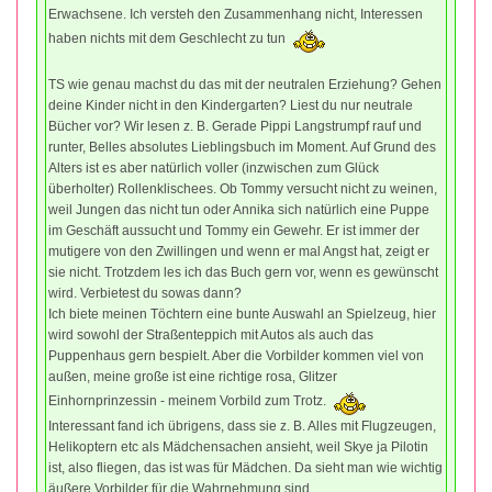
Erwachsene. Ich versteh den Zusammenhang nicht, Interessen
haben nichts mit dem Geschlecht zu tun
TS wie genau machst du das mit der neutralen Erziehung? Gehen
deine Kinder nicht in den Kindergarten? Liest du nur neutrale
Bücher vor? Wir lesen z. B. Gerade Pippi Langstrumpf rauf und
runter, Belles absolutes Lieblingsbuch im Moment. Auf Grund des
Alters ist es aber natürlich voller (inzwischen zum Glück
überholter) Rollenklischees. Ob Tommy versucht nicht zu weinen,
weil Jungen das nicht tun oder Annika sich natürlich eine Puppe
im Geschäft aussucht und Tommy ein Gewehr. Er ist immer der
mutigere von den Zwillingen und wenn er mal Angst hat, zeigt er
sie nicht. Trotzdem les ich das Buch gern vor, wenn es gewünscht
wird. Verbietest du sowas dann?
Ich biete meinen Töchtern eine bunte Auswahl an Spielzeug, hier
wird sowohl der Straßenteppich mit Autos als auch das
Puppenhaus gern bespielt. Aber die Vorbilder kommen viel von
außen, meine große ist eine richtige rosa, Glitzer
Einhornprinzessin - meinem Vorbild zum Trotz.
Interessant fand ich übrigens, dass sie z. B. Alles mit Flugzeugen,
Helikoptern etc als Mädchensachen ansieht, weil Skye ja Pilotin
ist, also fliegen, das ist was für Mädchen. Da sieht man wie wichtig
äußere Vorbilder für die Wahrnehmung sind...