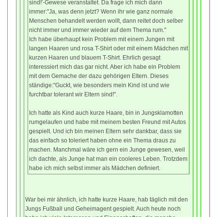
sind!'-Gewese veranstaltet. Da frage ich mich dann
immer:"Ja, was denn jetzt? Wenn ihr wie ganz normale
Menschen behandelt werden wollt, dann reitet doch selber
nicht immer und immer wieder auf dem Thema rum."
Ich habe überhaupt kein Problem mit einem Jungen mit
langen Haaren und rosa T-Shirt oder mit einem Mädchen mit
kurzen Haaren und blauem T-Shirt. Ehrlich gesagt
interessiert mich das gar nicht. Aber ich habe ein Problem
mit dem Gemache der dazu gehörigen Eltern. Dieses
ständige:"Guckt, wie besonders mein Kind ist und wie
furchtbar tolerant wir Eltern sind!".
Ich hatte als Kind auch kurze Haare, bin in Jungsklamotten
rumgelaufen und habe mit meinem besten Freund mit Autos
gespielt. Und ich bin meinen Eltern sehr dankbar, dass sie
das einfach so toleriert haben ohne ein Thema draus zu
machen. Manchmal wäre ich gern ein Junge gewesen, weil
ich dachte, als Junge hat man ein cooleres Leben. Trotzdem
habe ich mich selbst immer als Mädchen definiert.
War bei mir ähnlich, ich hatte kurze Haare, hab täglich mit den
Jungs Fußball und Geheimagent gespielt. Auch heute noch