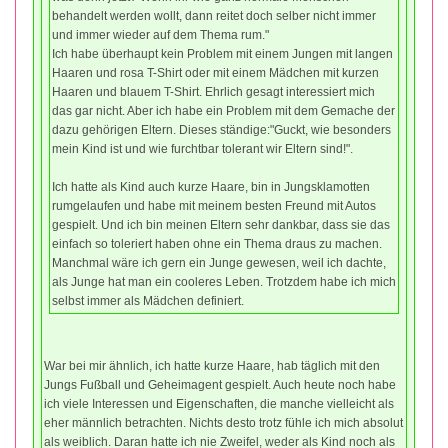
behandelt werden wollt, dann reitet doch selber nicht immer
und immer wieder auf dem Thema rum."
Ich habe überhaupt kein Problem mit einem Jungen mit langen
Haaren und rosa T-Shirt oder mit einem Mädchen mit kurzen
Haaren und blauem T-Shirt. Ehrlich gesagt interessiert mich
das gar nicht. Aber ich habe ein Problem mit dem Gemache der
dazu gehörigen Eltern. Dieses ständige:"Guckt, wie besonders
mein Kind ist und wie furchtbar tolerant wir Eltern sind!".
Ich hatte als Kind auch kurze Haare, bin in Jungsklamotten
rumgelaufen und habe mit meinem besten Freund mit Autos
gespielt. Und ich bin meinen Eltern sehr dankbar, dass sie das
einfach so toleriert haben ohne ein Thema draus zu machen.
Manchmal wäre ich gern ein Junge gewesen, weil ich dachte,
als Junge hat man ein cooleres Leben. Trotzdem habe ich mich
selbst immer als Mädchen definiert.
War bei mir ähnlich, ich hatte kurze Haare, hab täglich mit den
Jungs Fußball und Geheimagent gespielt. Auch heute noch habe
ich viele Interessen und Eigenschaften, die manche vielleicht als
eher männlich betrachten. Nichts desto trotz fühle ich mich absolut
als weiblich. Daran hatte ich nie Zweifel, weder als Kind noch als