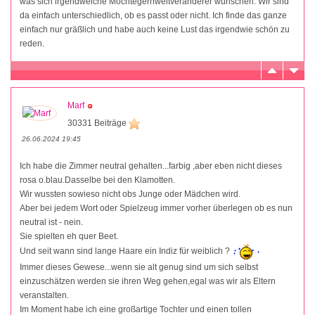
was sich irgendwelche Möchtegernweltveränderer wünschen. Wir sind
da einfach unterschiedlich, ob es passt oder nicht. Ich finde das ganze
einfach nur gräßlich und habe auch keine Lust das irgendwie schön zu
reden.
Marf
30331 Beiträge
26.06.2024 19:45
Ich habe die Zimmer neutral gehalten...farbig ,aber eben nicht dieses
rosa o.blau.Dasselbe bei den Klamotten.
Wir wussten sowieso nicht obs Junge oder Mädchen wird.
Aber bei jedem Wort oder Spielzeug immer vorher überlegen ob es nun
neutral ist - nein.
Sie spielten eh quer Beet.
Und seit wann sind lange Haare ein Indiz für weiblich ?
Immer dieses Gewese...wenn sie alt genug sind um sich selbst
einzuschätzen werden sie ihren Weg gehen,egal was wir als Eltern
veranstalten.
Im Moment habe ich eine großartige Tochter und einen tollen