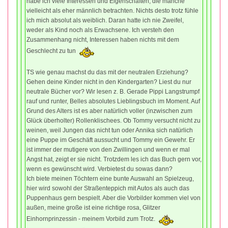
habe ich viele Interessen und Eigenschaften, die manche
vielleicht als eher männlich betrachten. Nichts desto trotz fühle
ich mich absolut als weiblich. Daran hatte ich nie Zweifel,
weder als Kind noch als Erwachsene. Ich versteh den
Zusammenhang nicht, Interessen haben nichts mit dem
Geschlecht zu tun
TS wie genau machst du das mit der neutralen Erziehung?
Gehen deine Kinder nicht in den Kindergarten? Liest du nur
neutrale Bücher vor? Wir lesen z. B. Gerade Pippi Langstrumpf
rauf und runter, Belles absolutes Lieblingsbuch im Moment. Auf
Grund des Alters ist es aber natürlich voller (inzwischen zum
Glück überholter) Rollenklischees. Ob Tommy versucht nicht zu
weinen, weil Jungen das nicht tun oder Annika sich natürlich
eine Puppe im Geschäft aussucht und Tommy ein Gewehr. Er
ist immer der mutigere von den Zwillingen und wenn er mal
Angst hat, zeigt er sie nicht. Trotzdem les ich das Buch gern vor,
wenn es gewünscht wird. Verbietest du sowas dann?
Ich biete meinen Töchtern eine bunte Auswahl an Spielzeug,
hier wird sowohl der Straßenteppich mit Autos als auch das
Puppenhaus gern bespielt. Aber die Vorbilder kommen viel von
außen, meine große ist eine richtige rosa, Glitzer
Einhornprinzessin - meinem Vorbild zum Trotz.