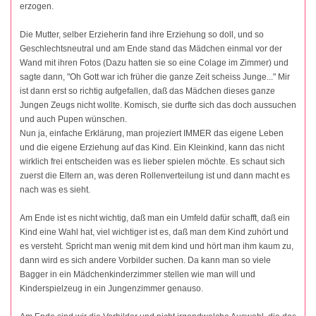
erzogen.
Die Mutter, selber Erzieherin fand ihre Erziehung so doll, und so
Geschlechtsneutral und am Ende stand das Mädchen einmal vor der
Wand mit ihren Fotos (Dazu hatten sie so eine Colage im Zimmer) und
sagte dann, "Oh Gott war ich früher die ganze Zeit scheiss Junge..." Mir
ist dann erst so richtig aufgefallen, daß das Mädchen dieses ganze
Jungen Zeugs nicht wollte. Komisch, sie durfte sich das doch aussuchen
und auch Pupen wünschen.
Nun ja, einfache Erklärung, man projeziert IMMER das eigene Leben
und die eigene Erziehung auf das Kind. Ein Kleinkind, kann das nicht
wirklich frei entscheiden was es lieber spielen möchte. Es schaut sich
zuerst die Eltern an, was deren Rollenverteilung ist und dann macht es
nach was es sieht.
Am Ende ist es nicht wichtig, daß man ein Umfeld dafür schafft, daß ein
Kind eine Wahl hat, viel wichtiger ist es, daß man dem Kind zuhört und
es versteht. Spricht man wenig mit dem kind und hört man ihm kaum zu,
dann wird es sich andere Vorbilder suchen. Da kann man so viele
Bagger in ein Mädchenkinderzimmer stellen wie man will und
Kinderspielzeug in ein Jungenzimmer genauso.