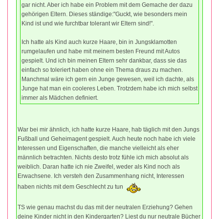
gar nicht. Aber ich habe ein Problem mit dem Gemache der dazu
gehörigen Eltern. Dieses ständige:"Guckt, wie besonders mein
Kind ist und wie furchtbar tolerant wir Eltern sind!".
Ich hatte als Kind auch kurze Haare, bin in Jungsklamotten
rumgelaufen und habe mit meinem besten Freund mit Autos
gespielt. Und ich bin meinen Eltern sehr dankbar, dass sie das
einfach so toleriert haben ohne ein Thema draus zu machen.
Manchmal wäre ich gern ein Junge gewesen, weil ich dachte, als
Junge hat man ein cooleres Leben. Trotzdem habe ich mich selbst
immer als Mädchen definiert.
War bei mir ähnlich, ich hatte kurze Haare, hab täglich mit den Jungs
Fußball und Geheimagent gespielt. Auch heute noch habe ich viele
Interessen und Eigenschaften, die manche vielleicht als eher
männlich betrachten. Nichts desto trotz fühle ich mich absolut als
weiblich. Daran hatte ich nie Zweifel, weder als Kind noch als
Erwachsene. Ich versteh den Zusammenhang nicht, Interessen
haben nichts mit dem Geschlecht zu tun
TS wie genau machst du das mit der neutralen Erziehung? Gehen
deine Kinder nicht in den Kindergarten? Liest du nur neutrale Bücher