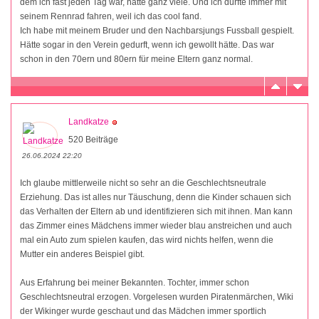
dem ich fast jeden Tag war, hatte ganz viele. Und ich durfte immer mit
seinem Rennrad fahren, weil ich das cool fand.
Ich habe mit meinem Bruder und den Nachbarsjungs Fussball gespielt.
Hätte sogar in den Verein gedurft, wenn ich gewollt hätte. Das war
schon in den 70ern und 80ern für meine Eltern ganz normal.
Landkatze
520 Beiträge
26.06.2024 22:20
Ich glaube mittlerweile nicht so sehr an die Geschlechtsneutrale
Erziehung. Das ist alles nur Täuschung, denn die Kinder schauen sich
das Verhalten der Eltern ab und identifizieren sich mit ihnen. Man kann
das Zimmer eines Mädchens immer wieder blau anstreichen und auch
mal ein Auto zum spielen kaufen, das wird nichts helfen, wenn die
Mutter ein anderes Beispiel gibt.
Aus Erfahrung bei meiner Bekannten. Tochter, immer schon
Geschlechtsneutral erzogen. Vorgelesen wurden Piratenmärchen, Wiki
der Wikinger wurde geschaut und das Mädchen immer sportlich