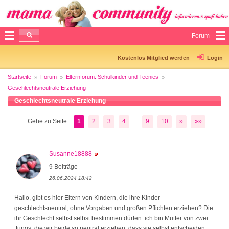
Forum
Kostenlos Mitglied werden
Login
Startseite
Forum
Elternforum: Schulkinder und Teenies
Geschlechtsneutrale Erziehung
Geschlechtsneutrale Erziehung
...
Gehe zu Seite:
1
2
3
4
9
10
»
»»
Susanne18888
9 Beiträge
26.06.2024 18:42
Hallo, gibt es hier Eltern von Kindern, die ihre Kinder
geschlechtsneutral, ohne Vorgaben und großen Pflichten erziehen? Die
ihr Geschlecht selbst selbst bestimmen dürfen. ich bin Mutter von zwei
Jungs, die wir beide so neutral erziehen, dass sie selbst entscheiden