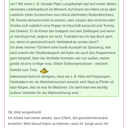
vor? Wir lesen z. B. Gerade Pippi Langstrumpf rauf und runter, Belles
absolutes Lieblingsbuch im Moment. Auf Grund des Alters ist es aber
natürlich voller (inzwischen zum Glück überholter) Rollenklischees.
Ob Tommy versucht nicht zu weinen, weil Jungen das nicht tun oder
Annika sich natürlich eine Puppe im Geschäft aussucht und Tommy
ein Gewehr. Er ist immer der mutigere von den Zwillingen und wenn
er mal Angst hat, zeigt er sie nicht. Trotzdem les ich das Buch gern
vor, wenn es gewünscht wird. Verbietest du sowas dann?
Ich biete meinen Töchtern eine bunte Auswahl an Spielzeug, hier
wird sowohl der Straßenteppich mit Autos als auch das Puppenhaus
gern bespielt. Aber die Vorbilder kommen viel von außen, meine
große ist eine richtige rosa, Glitzer Einhornprinzessin - meinem
Vorbild zum Trotz.
Interessant fand ich übrigens, dass sie z. B. Alles mit Flugzeugen,
Helikoptern etc als Mädchensachen ansieht, weil Skye ja Pilotin ist,
also fliegen, das ist was für Mädchen. Da sieht man wie wichtig
äußere Vorbilder für die Wahrnehmung sind...
Ok, blöd ausgedrückt.
Ich erlebe halt immer wieder, dass Eltern, die geschlechtsneutral
erziehen, Wert darauf legen zu betonen, dass ihr Junge auch mit