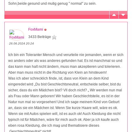
Sohn,beide gesund und mutig genug " normal" zu sein.
FoxMami
3433 Beiträge
26.06.2024 20:24
Ich bin ein Toleranter Mensch und verurteile nie jemanden, wenn er sich
wo anders oder als was anderes gefunden hat. Es ist manchmal so und
das kann man halt nicht ändern, muss man akzeptieren und tolerieren.
Aber man muss nicht in die Richtung von Klein an hinsteuern!
Was ich aber schrecklich finde, ist, dass von Klein an dem Kind
eingeredet wird „Du bist Geschlechtsneutral, entscheide selber, bist du
sicher, dass du ein Mädchen bist? Vll doch nicht? „ Wir werden nun mal
als Frau oder Mann geboren! Wir haben Geschlechtsteile, es ist in der
Natur nun mal so vorgesehen! Und ich sage meinem Kind von Geburt
an, dass sie ein Mädchen ist. Wenn Sie kurze Haare will, wäre es ok.
Wenn sie mit Autos spielen will, ist es auch ok! Auch Kleidung die nicht
typisch ist für Mädchen, wäre für mich auch ok. Aber ja ich kaufe auch
eben rosa Kleidung, die ich mag und thematisiere dieses
„Geschlechtsneutral“ nicht!