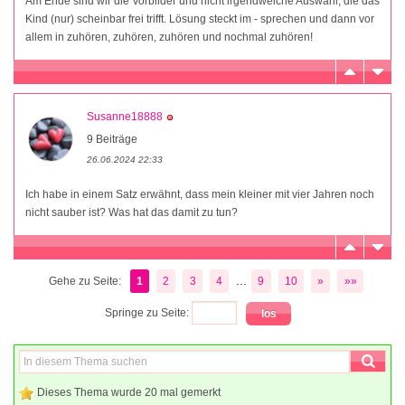
Am Ende sind wir die Vorbilder und nicht irgendwelche Auswahl, die das
Kind (nur) scheinbar frei trifft. Lösung steckt im - sprechen und dann vor
allem in zuhören, zuhören, zuhören und nochmal zuhören!
Susanne18888
9 Beiträge
26.06.2024 22:33
Ich habe in einem Satz erwähnt, dass mein kleiner mit vier Jahren noch
nicht sauber ist? Was hat das damit zu tun?
...
Gehe zu Seite:
1
2
3
4
9
10
»
»»
Springe zu Seite:
Dieses Thema wurde 20 mal gemerkt