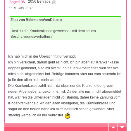
2056 Beiträge
15.11.2021 21:15
Zitat von BlödmannVomDienst:
Hast du die Krankenkasse gewechselt mit dem neuen
Beschäftigungsverhältnis?
Ich hab mich in der Überschrift nur vertippt.
Ich bin versichert, darum geht es nicht. Ich bin aber laut Krankenkasse
doppelt gemeldet, also mit altem und neuem Arbeitgeber, weil der alte
mich nicht abgemeldet hat. Beträge kommen aber nur vom neuenda Ich
ja für den alten nicht mehr arbeite.
Die Krankenkasse zahlt nicht, da eben nur die Krankmeldung vom
neuen Arbeitgeber angekommen ist. Da der alte mich nicht abgemeldet
hat, währen die Unterlagen nicht vollständig, daher keine Zahlung vom
Kinderkrankengeld. An den alten Abeitgeber, die Krankenkasse und
sogar an den neuen habe ich mich natürlich schon gewendet. Aber
ständig werde ich da nur vertröstet.