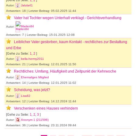
Autor:
Jalula41
Antworten: 18 | Letzter Beitrag: 05.02.2025 11:44
Vater hat Tochter wegen Unterhalt verklagt - Gerichtsverhandlung
Autor:
Marlen84
Antworten: 7 | Letzter Beitrag: 15.01.2025 12:08
Leiblicher Vater gestorben, kaum Kontakt - rechtliches zur Bestattung
und Erbe
[Gehe zu Seite:
1
,
2
]
Autor:
bella-hermy2011
Antworten: 21 | Letzter Beitrag: 12.01.2025 11:50
Rechtliches: Umfang, Häufigkeit und Zeitpunkt der Kehrwoche
Autor:
Ehemaliges Mitglied
Antworten: 14 | Letzter Beitrag: 12.01.2025 11:02
Scheidung, was jetzt?
Autor:
Lisa82
Antworten: 12 | Letzter Beitrag: 14.12.2024 11:44
Verschenken eines Hauses verhindern
[Gehe zu Seite:
1
,
2
,
3
]
Autor:
Anonym 1 (211596)
Antworten: 36 | Letzter Beitrag: 23.11.2024 09:44