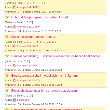
[Gehe zu Seite:
1
,
2
,
3
,
4
,
5
,
6
,
7
]
Autor:
Anonym 1 (212411)
Antworten: 97 | Letzter Beitrag: 22.07.2026 09:54
Unterhalt Volljährigkeit... Schreiben Anwalt..
[Gehe zu Seite:
1
,
2
,
3
]
Autor:
Anonym 1 (212389)
Antworten: 33 | Letzter Beitrag: 11.07.2026 22:09
Bevollmächtigungen bei Demenz
[Gehe zu Seite:
1
,
2
, …,
7
,
8
,
9
, …,
16
,
17
]
Autor:
Anonym 1 (211459)
Antworten: 243 | Letzter Beitrag: 01.07.2026 23:46
Handwerkerleistung + Geschenk wieder zurück bezahlt bekommen
[Gehe zu Seite:
1
,
2
]
Autor:
Anonym 1 (211935)
Antworten: 25 | Letzter Beitrag: 21.06.2026 23:28
Berufsgenossenschaft meldet sich nach 3 Jahren.
Autor:
Anonym 1 (212307)
Antworten: 14 | Letzter Beitrag: 06.04.2026 13:28
Bevor ich platze muss ich es irgendwo auslassen
[Gehe zu Seite:
1
,
2
,
3
]
Autor:
Silver1985
Antworten: 39 | Letzter Beitrag: 04.04.2026 10:59
Unterhaltsvollstreckung in Frankreich, Beistandschaft