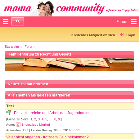
Forum
Kostenlos Mitglied werden
Login
Startseite
Forum
Familienforum zu Recht und Gesetz
Neues Thema eröffnen
Alle Themen als gelesen markieren
Titel
Einsatzbereiche und Arbeit des Jugendamtes
[Gehe zu Seite:
1
,
2
,
3
,
4
,
5
, …,
8
,
9
]
Autor:
Ehemaliges Mitglied
Antworten: 127 | Letzter Beitrag: 06.06.2016 06:51
Vater nicht angeben - trotzdem Geld bekommen?