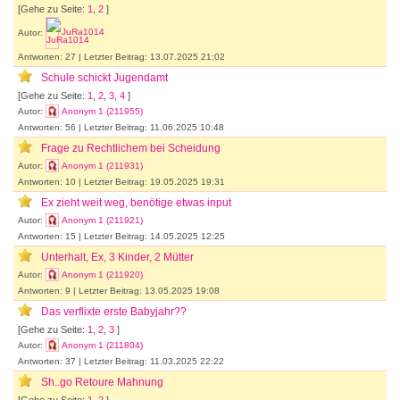
[Gehe zu Seite:
1
,
2
]
Autor:
JuRa1014
Antworten: 27 | Letzter Beitrag: 13.07.2025 21:02
Schule schickt Jugendamt
[Gehe zu Seite:
1
,
2
,
3
,
4
]
Autor:
Anonym 1 (211955)
Antworten: 56 | Letzter Beitrag: 11.06.2025 10:48
Frage zu Rechtlichem bei Scheidung
Autor:
Anonym 1 (211931)
Antworten: 10 | Letzter Beitrag: 19.05.2025 19:31
Ex zieht weit weg, benötige etwas input
Autor:
Anonym 1 (211921)
Antworten: 15 | Letzter Beitrag: 14.05.2025 12:25
Unterhalt, Ex, 3 Kinder, 2 Mütter
Autor:
Anonym 1 (211920)
Antworten: 9 | Letzter Beitrag: 13.05.2025 19:08
Das verflixte erste Babyjahr??
[Gehe zu Seite:
1
,
2
,
3
]
Autor:
Anonym 1 (211804)
Antworten: 37 | Letzter Beitrag: 11.03.2025 22:22
Sh..go Retoure Mahnung
[Gehe zu Seite:
1
,
2
]