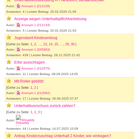
Autor:
Anonym 1 (212128)
Antworten: 4 | Letzter Beitrag: 20.02.2026 21:06
Anzeige wegen Unterhaltspflichtverletzung
Autor:
Anonym 1 (212133)
Antworten: 5 | Letzter Beitrag: 20.02.2026 21:03
Jugendamt Kindesentzug
[Gehe zu Seite:
1
,
2
, …,
13
,
14
,
15
, …,
29
,
30
]
Autor:
Anonym 1 (205663)
Antworten: 439 | Letzter Beitrag: 28.12.2025 21:42
Erbe ausschlagen
Autor:
Anonym 1 (212075)
Antworten: 11 | Letzter Beitrag: 08.09.2025 14:05
Mit Roller geblitzt
[Gehe zu Seite:
1
,
2
]
Autor:
Anonym 1 (212062)
Antworten: 17 | Letzter Beitrag: 28.08.2025 07:47
Unterhaltsvorschuss zurück zahlen?
[Gehe zu Seite:
1
,
2
,
3
]
Autor:
Shnaddy
Antworten: 44 | Letzter Beitrag: 14.07.2025 10:09
Antrag Kinderzuschlag Unterhalt 2 Kinder, wie eintragen?