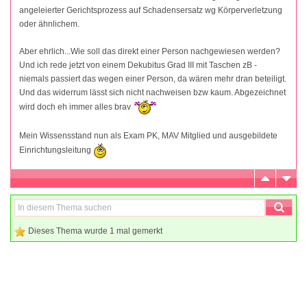
angeleierter Gerichtsprozess auf Schadensersatz wg Körperverletzung
oder ähnlichem.
Aber ehrlich...Wie soll das direkt einer Person nachgewiesen werden?
Und ich rede jetzt von einem Dekubitus Grad III mit Taschen zB -
niemals passiert das wegen einer Person, da wären mehr dran beteiligt.
Und das widerrum lässt sich nicht nachweisen bzw kaum. Abgezeichnet
wird doch eh immer alles brav
Mein Wissensstand nun als Exam PK, MAV Mitglied und ausgebildete
Einrichtungsleitung
Dieses Thema wurde 1 mal gemerkt