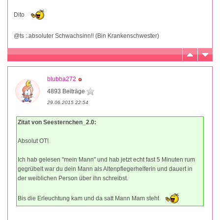
Dito
@ts :.absoluter Schwachsinn!! (Bin Krankenschwester)
blubba272
4893 Beiträge
29.06.2015 22:54
Zitat von Seesternchen_2.0:
Absolut OT!
Ich hab gelesen "mein Mann" und hab jetzt echt fast 5 Minuten rum
gegrübelt war du dein Mann als Altenpflegerhelferin und dauert in
der weiblichen Person über ihn schreibst.
Bis die Erleuchtung kam und da satt Mann Mam steht