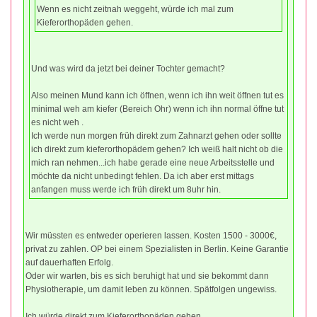
Wenn es nicht zeitnah weggeht, würde ich mal zum
Kieferorthopäden gehen.
Und was wird da jetzt bei deiner Tochter gemacht?
Also meinen Mund kann ich öffnen, wenn ich ihn weit öffnen tut es
minimal weh am kiefer (Bereich Ohr) wenn ich ihn normal öffne tut
es nicht weh .
Ich werde nun morgen früh direkt zum Zahnarzt gehen oder sollte
ich direkt zum kieferorthopädem gehen? Ich weiß halt nicht ob die
mich ran nehmen...ich habe gerade eine neue Arbeitsstelle und
möchte da nicht unbedingt fehlen. Da ich aber erst mittags
anfangen muss werde ich früh direkt um 8uhr hin.
Wir müssten es entweder operieren lassen. Kosten 1500 - 3000€,
privat zu zahlen. OP bei einem Spezialisten in Berlin. Keine Garantie
auf dauerhaften Erfolg.
Oder wir warten, bis es sich beruhigt hat und sie bekommt dann
Physiotherapie, um damit leben zu können. Spätfolgen ungewiss.
Ich würde direkt zum Kieferorthopäden gehen.