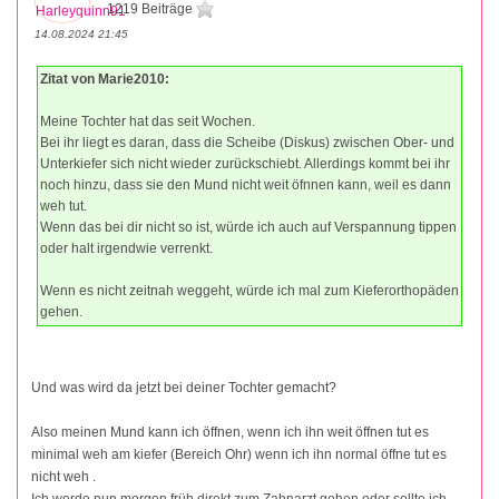
1219 Beiträge
14.08.2024 21:45
Zitat von Marie2010:
Meine Tochter hat das seit Wochen.
Bei ihr liegt es daran, dass die Scheibe (Diskus) zwischen Ober- und
Unterkiefer sich nicht wieder zurückschiebt. Allerdings kommt bei ihr
noch hinzu, dass sie den Mund nicht weit öfnnen kann, weil es dann
weh tut.
Wenn das bei dir nicht so ist, würde ich auch auf Verspannung tippen
oder halt irgendwie verrenkt.
Wenn es nicht zeitnah weggeht, würde ich mal zum Kieferorthopäden
gehen.
Und was wird da jetzt bei deiner Tochter gemacht?
Also meinen Mund kann ich öffnen, wenn ich ihn weit öffnen tut es
minimal weh am kiefer (Bereich Ohr) wenn ich ihn normal öffne tut es
nicht weh .
Ich werde nun morgen früh direkt zum Zahnarzt gehen oder sollte ich