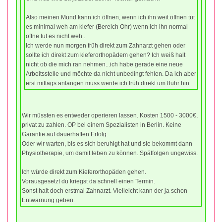
Also meinen Mund kann ich öffnen, wenn ich ihn weit öffnen tut
es minimal weh am kiefer (Bereich Ohr) wenn ich ihn normal
öffne tut es nicht weh .
Ich werde nun morgen früh direkt zum Zahnarzt gehen oder
sollte ich direkt zum kieferorthopädem gehen? Ich weiß halt
nicht ob die mich ran nehmen...ich habe gerade eine neue
Arbeitsstelle und möchte da nicht unbedingt fehlen. Da ich aber
erst mittags anfangen muss werde ich früh direkt um 8uhr hin.
Wir müssten es entweder operieren lassen. Kosten 1500 - 3000€,
privat zu zahlen. OP bei einem Spezialisten in Berlin. Keine
Garantie auf dauerhaften Erfolg.
Oder wir warten, bis es sich beruhigt hat und sie bekommt dann
Physiotherapie, um damit leben zu können. Spätfolgen ungewiss.
Ich würde direkt zum Kieferorthopäden gehen.
Vorausgesetzt du kriegst da schnell einen Termin.
Sonst halt doch erstmal Zahnarzt. Vielleicht kann der ja schon
Entwarnung geben.