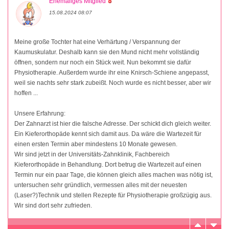
Ehemaliges Mitglied
15.08.2024 08:07
Meine große Tochter hat eine Verhärtung / Verspannung der
Kaumuskulatur. Deshalb kann sie den Mund nicht mehr vollständig
öffnen, sondern nur noch ein Stück weit. Nun bekommt sie dafür
Physiotherapie. Außerdem wurde ihr eine Knirsch-Schiene angepasst,
weil sie nachts sehr stark zubeißt. Noch wurde es nicht besser, aber wir
hoffen ...
Unsere Erfahrung:
Der Zahnarzt ist hier die falsche Adresse. Der schickt dich gleich weiter.
Ein Kieferorthopäde kennt sich damit aus. Da wäre die Wartezeit für
einen ersten Termin aber mindestens 10 Monate gewesen.
Wir sind jetzt in der Universitäts-Zahnklinik, Fachbereich
Kieferorthopäde in Behandlung. Dort betrug die Wartezeit auf einen
Termin nur ein paar Tage, die können gleich alles machen was nötig ist,
untersuchen sehr gründlich, vermessen alles mit der neuesten
(Laser?)Technik und stellen Rezepte für Physiotherapie großzügig aus.
Wir sind dort sehr zufrieden.