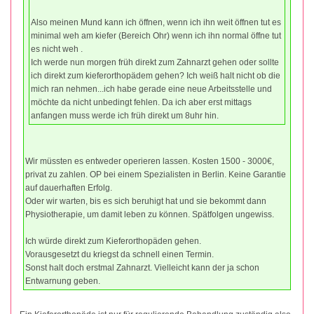
Also meinen Mund kann ich öffnen, wenn ich ihn weit öffnen tut es
minimal weh am kiefer (Bereich Ohr) wenn ich ihn normal öffne tut
es nicht weh .
Ich werde nun morgen früh direkt zum Zahnarzt gehen oder sollte
ich direkt zum kieferorthopädem gehen? Ich weiß halt nicht ob die
mich ran nehmen...ich habe gerade eine neue Arbeitsstelle und
möchte da nicht unbedingt fehlen. Da ich aber erst mittags
anfangen muss werde ich früh direkt um 8uhr hin.
Wir müssten es entweder operieren lassen. Kosten 1500 - 3000€,
privat zu zahlen. OP bei einem Spezialisten in Berlin. Keine Garantie
auf dauerhaften Erfolg.
Oder wir warten, bis es sich beruhigt hat und sie bekommt dann
Physiotherapie, um damit leben zu können. Spätfolgen ungewiss.
Ich würde direkt zum Kieferorthopäden gehen.
Vorausgesetzt du kriegst da schnell einen Termin.
Sonst halt doch erstmal Zahnarzt. Vielleicht kann der ja schon
Entwarnung geben.