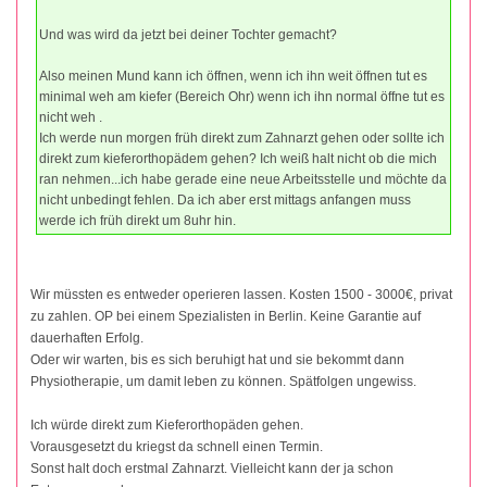
Und was wird da jetzt bei deiner Tochter gemacht?
Also meinen Mund kann ich öffnen, wenn ich ihn weit öffnen tut es
minimal weh am kiefer (Bereich Ohr) wenn ich ihn normal öffne tut es
nicht weh .
Ich werde nun morgen früh direkt zum Zahnarzt gehen oder sollte ich
direkt zum kieferorthopädem gehen? Ich weiß halt nicht ob die mich
ran nehmen...ich habe gerade eine neue Arbeitsstelle und möchte da
nicht unbedingt fehlen. Da ich aber erst mittags anfangen muss
werde ich früh direkt um 8uhr hin.
Wir müssten es entweder operieren lassen. Kosten 1500 - 3000€, privat
zu zahlen. OP bei einem Spezialisten in Berlin. Keine Garantie auf
dauerhaften Erfolg.
Oder wir warten, bis es sich beruhigt hat und sie bekommt dann
Physiotherapie, um damit leben zu können. Spätfolgen ungewiss.
Ich würde direkt zum Kieferorthopäden gehen.
Vorausgesetzt du kriegst da schnell einen Termin.
Sonst halt doch erstmal Zahnarzt. Vielleicht kann der ja schon