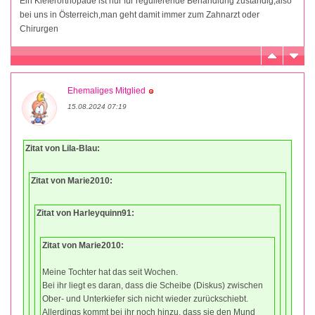
Ein Kieferorthopäde ist nur für regulierende Behandlung zuständig,also
bei uns in Österreich,man geht damit immer zum Zahnarzt oder
Chirurgen
Ehemaliges Mitglied
15.08.2024 07:19
Zitat von Lila-Blau:
Zitat von Marie2010:
Zitat von Harleyquinn91:
Zitat von Marie2010:
Meine Tochter hat das seit Wochen.
Bei ihr liegt es daran, dass die Scheibe (Diskus) zwischen
Ober- und Unterkiefer sich nicht wieder zurückschiebt.
Allerdings kommt bei ihr noch hinzu, dass sie den Mund