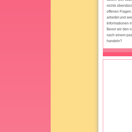
nichts überstür
offenen Fragen.
arbeitet und we
Informationen m
Bevor wir den n
nach einem pas
handeln?