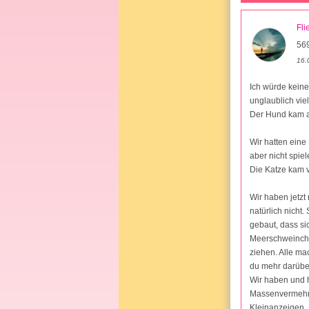
Fli
569
16.
Ich würde kein
unglaublich vie
Der Hund kam a
Wir hatten eine
aber nicht spi
Die Katze kam v
Wir haben jetz
natürlich nicht
gebaut, dass s
Meerschweinche
ziehen. Alle mac
du mehr darübe
Wir haben und h
Massenvermehru
Kleinanzeigen.