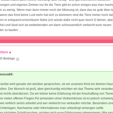
rungen und eigenes Zimmer nur für die Tiere gibt es schon einiges was man mach
ir zu wenig. Wenn man dann immer noch der Meinung ist, dass das ne gute Idee is
 wenn das Kind keine Lust mehr hat sich zu kümmern sind die Tiere immer noch da
rn in entspannt erreichbarer Nähe (ich würde dafür nicht quer durch D fahren, aber
he) und lässt sich da weiterberaten um dann schlussendlich vielleicht eure neuen
eder zu kaufen…
xMami
35 Beiträge
9
simmon89:
Familie wird gerade viel darüber gesprochen, ob wir unserem Kind ein kleines Haus
llen. Der Wunsch ist groß, aber gleichzeitig möchten wir das Thema sehr verantwo
 nichts überstürzen. Da wir bisher keine Erfahrung mit der Anschaffung von Tier
vor vielen offenen Fragen.Für jemanden ohne Vorkenntnisse ist es jedoch schwieri
 wer wirklich seriös arbeitet und wer vielleicht nur verkaufen möchte. Besonders uns
 Unterlagen, Nachweise oder Informationen man unbedingt verlangen sollte.
en nächsten Schritt machen, würden mich eure Erfahrungen interessieren: Wie seid 