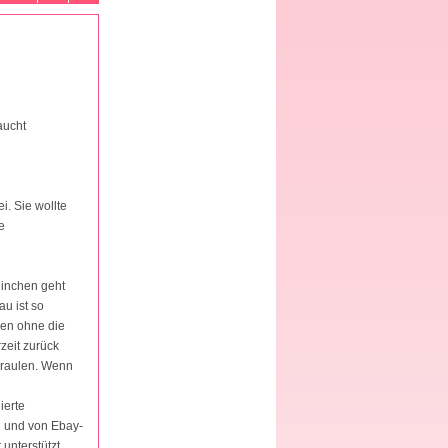
aucht
i. Sie wollte
e
einchen geht
u ist so
nen ohne die
eit zurück
 kraulen. Wenn
ierte
n und von Ebay-
nterstützt,