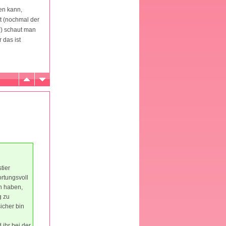
en kann,
t (nochmal der
!) schaut man
 das ist
tier
rtungsvoll
en haben,
g zu
icher bin
ihr bei der