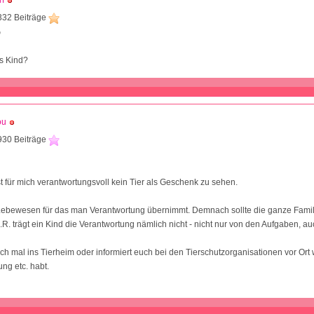
f
332 Beiträge
0
es Kind?
ou
930 Beiträge
st für mich verantwortungsvoll kein Tier als Geschenk zu sehen.
n Lebewesen für das man Verantwortung übernimmt. Demnach sollte die ganze Famili
.R. trägt ein Kind die Verantwortung nämlich nicht - nicht nur von den Aufgaben, auc
ch mal ins Tierheim oder informiert euch bei den Tierschutzorganisationen vor Ort 
ung etc. habt.