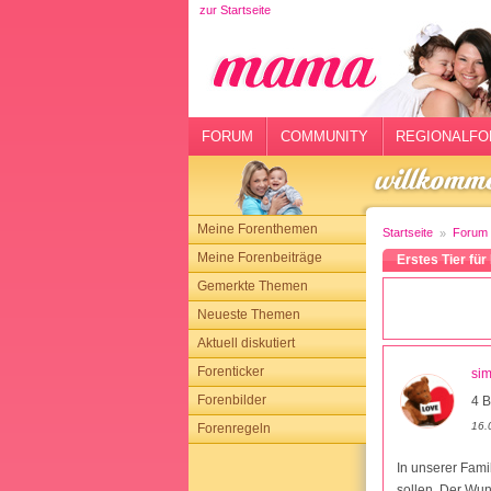
zur Startseite
rtseite
rum
mmunity
FORUM
COMMUNITY
REGIONALFO
gionalforen
ohmarkt
Meine Forenthemen
Startseite
Forum
ysitter
Meine Forenbeiträge
Erstes Tier fü
Gemerkte Themen
tgeber
Neueste Themen
n
Aktuell diskutiert
Forenticker
si
opping
Forenbilder
4 B
16.
Forenregeln
sloggen
In unserer Fami
sollen. Der Wun