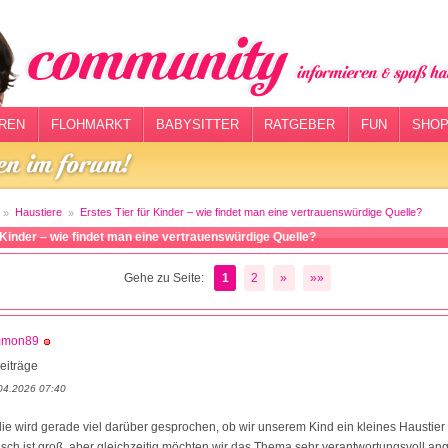
REN
FLOHMARKT
BABYSITTER
RATGEBER
FUN
SHOP
Haustiere
Erstes Tier für Kinder – wie findet man eine vertrauenswürdige Quelle?
r Kinder – wie findet man eine vertrauenswürdige Quelle?
Gehe zu Seite:
1
2
»
»»
mmon89
eiträge
04.2026 07:40
lie wird gerade viel darüber gesprochen, ob wir unserem Kind ein kleines Haustie
sch ist groß, aber gleichzeitig möchten wir das Thema sehr verantwortungsvoll a