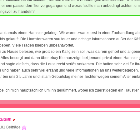
 einem passenden Tier vorgegangen und worauf sollte man unbedingt achten, um
ungsvoll zu handeln?
at damals einen Hamster gekriegt. Wir waren zwar zuerst in einer Zoohandlung ab
chts gekauft. Die Hamster waren sau teuer und richtige Informationen außer der Kä
 geben. Viele Fragen blieben unbeantwortet.
zu Hause belesen, wie groß so ein Käfig sein soll, was da rein gehört und allge
. Alles besorgt und dann über ebay Kleinanzeige bei jemand privat einen Hamster 
nd sagte einfach, dass die Leute recht seriös vorkamen. Die hatten sehr viel für Ih
e und haben auch sehr viel erzählt und viele Informationen an uns weitergegeben.
 bei uns 2,5 Jahre und ist am Geburtstag meiner Tochter wegen seinem Alter einf
be ich mich hauptsächlich um ihn gekümmert, wobei ich zuerst gegen ein Haustier
algoth
101 Beiträge
2