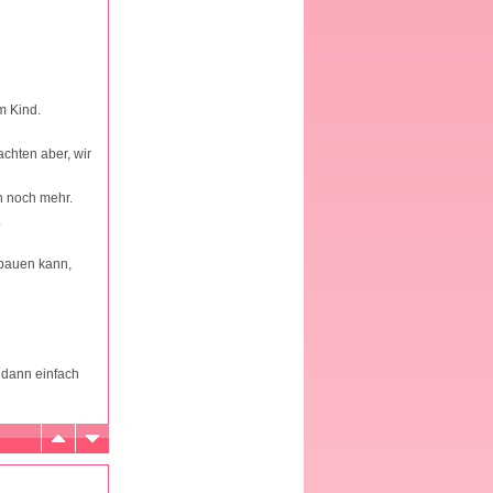
m Kind.
achten aber, wir
n noch mehr.
.
 bauen kann,
 dann einfach