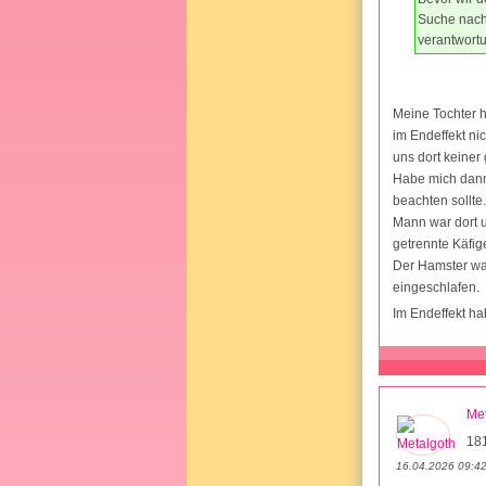
Suche nach
verantwort
Meine Tochter h
im Endeffekt ni
uns dort keiner
Habe mich dann 
beachten sollte
Mann war dort u
getrennte Käfig
Der Hamster war
eingeschlafen.
Im Endeffekt ha
Met
18
16.04.2026 09:4