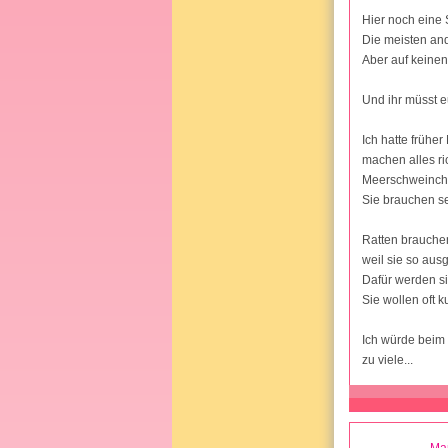
Hier noch eine S
Die meisten ande
Aber auf keinen 
Und ihr müsst e
Ich hatte frühe
machen alles ric
Meerschweinche
Sie brauchen se
Ratten brauchen
weil sie so aus
Dafür werden sie
Sie wollen oft 
Ich würde beim 
zu viele...