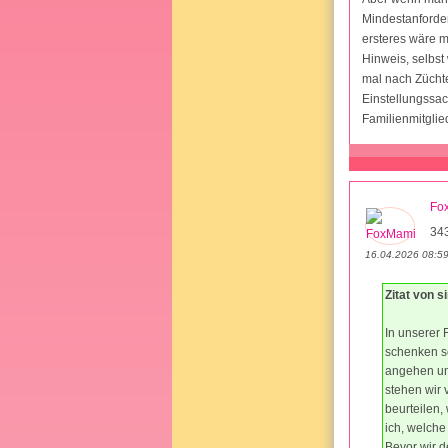
Mindestanforde
ersteres wäre m
Hinweis, selbst
mal nach Züchte
Einstellungssac
Familienmitgli
Fo
34
16.04.2026 08:5
Zitat von 
In unserer 
schenken so
angehen und
stehen wir 
beurteilen,
ich, welche
Bevor wir d