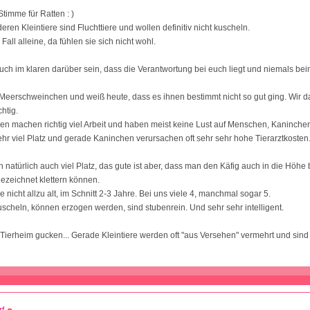
timme für Ratten : )
ren Kleintiere sind Fluchttiere und wollen definitiv nicht kuscheln.
Fall alleine, da fühlen sie sich nicht wohl.
uch im klaren darüber sein, dass die Verantwortung bei euch liegt und niemals bei
r Meerschweinchen und weiß heute, dass es ihnen bestimmt nicht so gut ging. Wir d
htig.
n machen richtig viel Arbeit und haben meist keine Lust auf Menschen, Kaninche
hr viel Platz und gerade Kaninchen verursachen oft sehr sehr hohe Tierarztkosten
 natürlich auch viel Platz, das gute ist aber, dass man den Käfig auch in die Höhe
gezeichnet klettern können.
 nicht allzu alt, im Schnitt 2-3 Jahre. Bei uns viele 4, manchmal sogar 5.
kuscheln, können erzogen werden, sind stubenrein. Und sehr sehr intelligent.
Tierheim gucken... Gerade Kleintiere werden oft "aus Versehen" vermehrt und sind