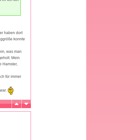
er haben dort
figgröße konnte
mein, was man
geholt. Mein
re Hamster,
ach für immer
 war.