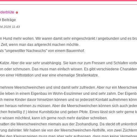
ederblüte
 Beiträge
04.2026 11:43
en Hund mehr wollen. Wir waren damit sehr eingeschränkt / angebunden und es br
l Zeit, wenn man das artgerecht machen möchte.
ls "ungewollter Nachwuchs" von einem Bauernhof.
 Katze. Aber die war sehr unabhängig. Sie kam nur zum Fressen und Schlafen vorbe
elen oder schmusen. Das muss man einfach wissen. Es gibt verschiedene Charakter
on einer Hilfsstation und war eine ehemalige Straßenkatze.
t mehrere Meerschweinchen und sind damit sehr zufrieden. Aber nur ein Meerschw
. Sie leben in einem Eigenbau im Wohn-Esszimmer und sind sehr zahm. Der Eigenba
ich meine Kinder davor hinsetzen können und so jederzeit Kontakt aufnehmen kön
n heraus nehmen zu müssen. Aber die Meerschweinchen können sich auch jederz
hen freiwillig (! ) kleine Kunststücke und geben Pfote. Eines lässt sich sehr gerne
r wissen möchtest, kann ich gerne noch mehr darüber schreiben.
atten die Meerschweinchen niemals aus der Zoohandlung. Da steckt oft unkontroll
ng dahinter. Wir haben sie von der Meerschweinchen-Nothilfe, von zwei Züchter
 Bei den Kleinanzeigen muss man aber sehr aufpassen, dass man keine Vermehrer u