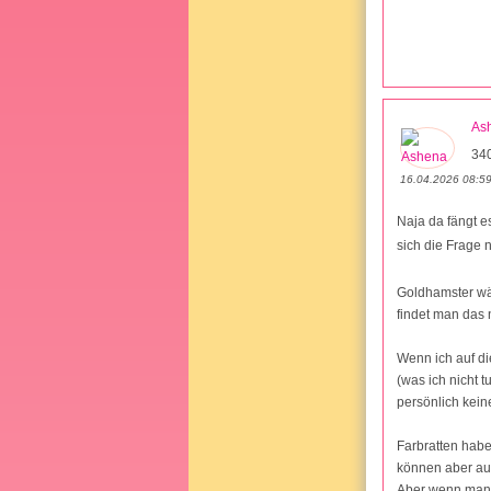
As
34
16.04.2026 08:5
Naja da fängt es
sich die Frage 
Goldhamster wä
findet man das 
Wenn ich auf di
(was ich nicht 
persönlich kein
Farbratten habe
können aber au
Aber wenn man 