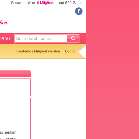
Gerade online:
6 Mitglieder
und 629 Gäste
FORUM
Meine Forenthemen
Meine Forenbeiträge
PING
Gemerkte Themen
Kostenlos Mitglied werden
Login
Neueste Themen
Aktuell diskutiert
Forenticker
Forenbilder
Forenregeln
r schenken
ngehen und