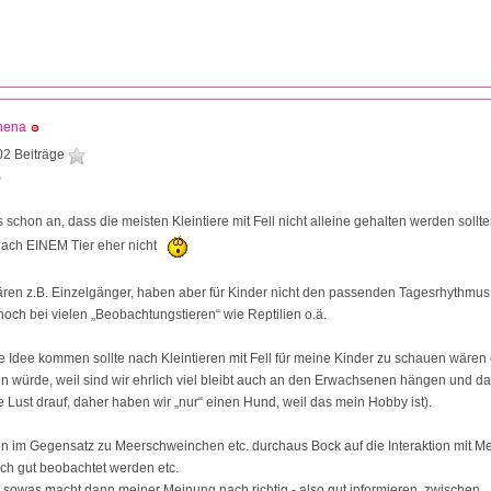
hena
02 Beiträge
9
 schon an, dass die meisten Kleintiere mit Fell nicht alleine gehalten werden sollten 
nach EINEM Tier eher nicht
ren z.B. Einzelgänger, haben aber für Kinder nicht den passenden Tagesrhythmus
noch bei vielen „Beobachtungstieren“ wie Reptilien o.ä.
e Idee kommen sollte nach Kleintieren mit Fell für meine Kinder zu schauen wären 
tun würde, weil sind wir ehrlich viel bleibt auch an den Erwachsenen hängen und da
e Lust drauf, daher haben wir „nur“ einen Hund, weil das mein Hobby ist).
n im Gegensatz zu Meerschweinchen etc. durchaus Bock auf die Interaktion mit M
ch gut beobachtet werden etc.
sowas macht dann meiner Meinung nach richtig - also gut informieren, zwischen