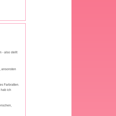
- also stellt
, ansonsten
es Farbratten.
 hab ich
enschen,