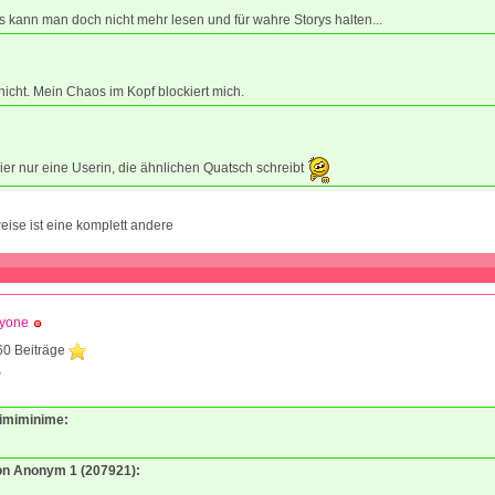
 kann man doch nicht mehr lesen und für wahre Storys halten...
nicht. Mein Chaos im Kopf blockiert mich.
ier nur eine Userin, die ähnlichen Quatsch schreibt
ise ist eine komplett andere
dyone
60 Beiträge
8
Mimiminime:
von Anonym 1 (207921):