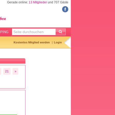
Gerade online:
13 Mitglieder
und 707 Gäste
FORUM
Meine Forenthemen
Meine Forenbeiträge
PING
Gemerkte Themen
Kostenlos Mitglied werden
Login
Neueste Themen
Aktuell diskutiert
Forenticker
21
»
Forenbilder
Forenregeln