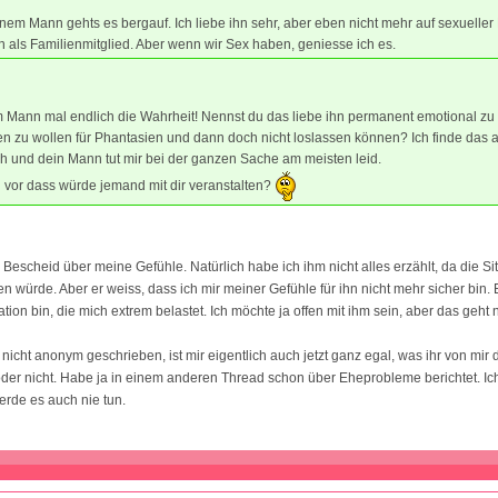
nem Mann gehts es bergauf. Ich liebe ihn sehr, aber eben nicht mehr auf sexueller
 als Familienmitglied. Aber wenn wir Sex haben, geniesse ich es.
 Mann mal endlich die Wahrheit! Nennst du das liebe ihn permanent emotional zu
en zu wollen für Phantasien und dann doch nicht loslassen können? Ich finde das 
h und dein Mann tut mir bei der ganzen Sache am meisten leid.
al vor dass würde jemand mit dir veranstalten?
 Bescheid über meine Gefühle. Natürlich habe ich ihm nicht alles erzählt, da die Si
en würde. Aber er weiss, dass ich mir meiner Gefühle für ihn nicht mehr sicher bin. 
uation bin, die mich extrem belastet. Ich möchte ja offen mit ihm sein, aber das geht 
 nicht anonym geschrieben, ist mir eigentlich auch jetzt ganz egal, was ihr von mir 
oder nicht. Habe ja in einem anderen Thread schon über Eheprobleme berichtet. Ic
rde es auch nie tun.