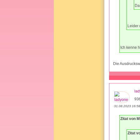
Das
Leider 
Ich kenne h
Die Ausdruckswe
la
93
31.08.2023 16:5
Zitat von 
Zitat 