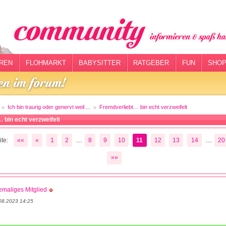
REN
FLOHMARKT
BABYSITTER
RATGEBER
FUN
SHOP
Ich bin traurig oder genervt weil ...
Fremdverliebt… bin echt verzweifelt
 bin echt verzweifelt
...
...
te:
««
«
1
2
8
9
10
11
12
13
14
20
»»
maliges Mitglied
08.2023 14:25