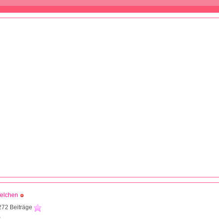
felchen
272 Beiträge
8