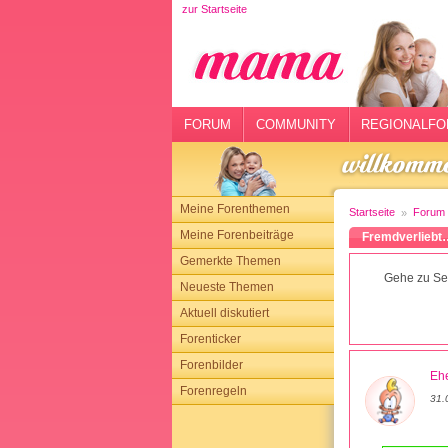
zur Startseite
rtseite
rum
mmunity
FORUM
COMMUNITY
REGIONALFO
gionalforen
ohmarkt
Meine Forenthemen
Startseite
Forum
ysitter
Meine Forenbeiträge
Fremdverliebt…
Gemerkte Themen
tgeber
Gehe zu Sei
Neueste Themen
n
Aktuell diskutiert
Forenticker
opping
Forenbilder
Ehe
Forenregeln
sloggen
31.