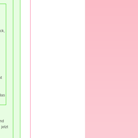
ck,
ht
das
und
jetzt