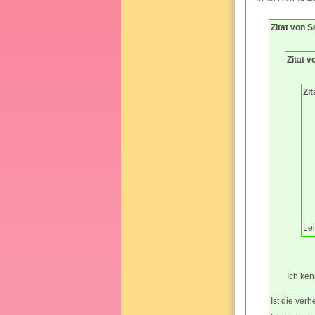
Zitat von 
Zitat 
Zi
Lei
Ich ken
Ist die ver