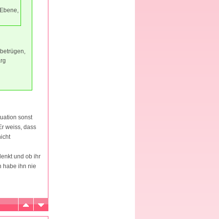
 Ebene,
 betrügen,
arg
tuation sonst
Er weiss, dass
nicht
denkt und ob ihr
h habe ihn nie