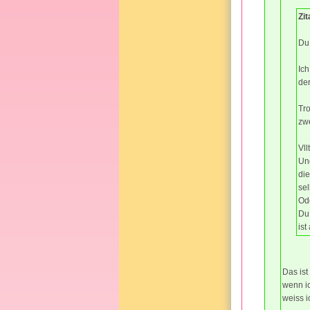
Zit
Du 
Ich
der
Tr
zwe
Vll
Un
die
sel
Od
Du 
ist
Das ist
wenn ic
weiss i