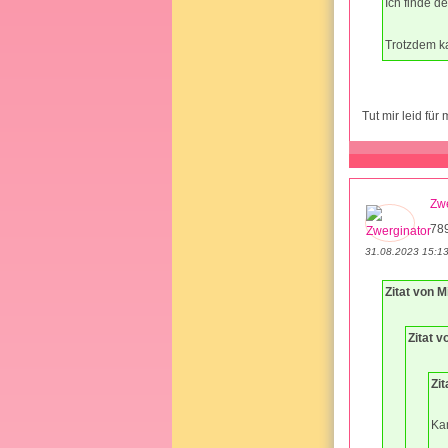
Ich finde de
Trotzdem ka
Tut mir leid für
Zwe
78
31.08.2023 15:1
Zitat von 
Zitat 
Zit
Ka