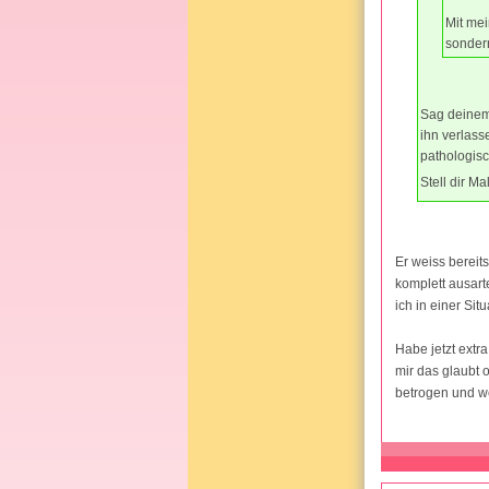
Mit mei
sondern
Sag deinem
ihn verlass
pathologisc
Stell dir M
Er weiss bereits
komplett ausart
ich in einer Sit
Habe jetzt extra
mir das glaubt 
betrogen und we