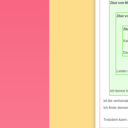
Zitat von 
Zitat 
Zit
Ka
Das
Leider 
Ich kenne h
Ist die verheira
Ich finde deinen 
Trotzdem kann a