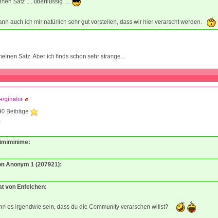
inen Satz .... überflüssig ....
nn auch ich mir natürlich sehr gut vorstellen, dass wir hier verarscht werden.
 meinen Satz. Aber ich finds schon sehr strange...
rginator
90 Beiträge
3
Mimiminime:
von Anonym 1 (207921):
at von Enfelchen:
nn es irgendwie sein, dass du die Community verarschen willst?