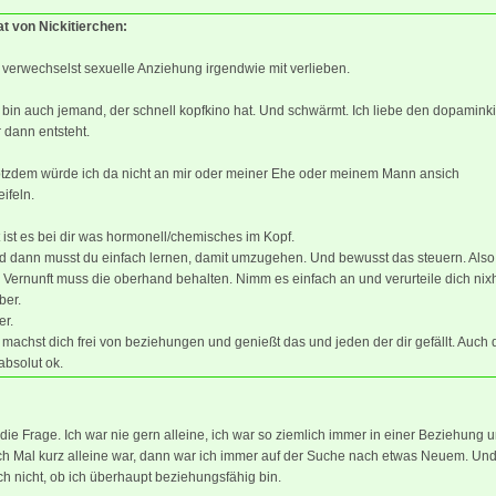
at von Nickitierchen:
verwechselst sexuelle Anziehung irgendwie mit verlieben.
 bin auch jemand, der schnell kopfkino hat. Und schwärmt. Ich liebe den dopaminki
 dann entsteht.
otzdem würde ich da nicht an mir oder meiner Ehe oder meinem Mann ansich
ifeln.
t ist es bei dir was hormonell/chemisches im Kopf.
d dann musst du einfach lernen, damit umzugehen. Und bewusst das steuern. Also
 Vernunft muss die oberhand behalten. Nimm es einfach an und verurteile dich nix
ber.
er.
machst dich frei von beziehungen und genießt das und jeden der dir gefällt. Auch 
 absolut ok.
 die Frage. Ich war nie gern alleine, ich war so ziemlich immer in einer Beziehung 
h Mal kurz alleine war, dann war ich immer auf der Suche nach etwas Neuem. Und 
ch nicht, ob ich überhaupt beziehungsfähig bin.