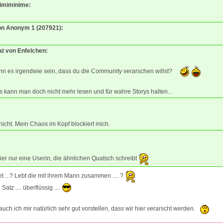
Mimiminime:
von Anonym 1 (207921):
at von Enfelchen:
nn es irgendwie sein, dass du die Community verarschen willst?
 kann man doch nicht mehr lesen und für wahre Storys halten...
nicht. Mein Chaos im Kopf blockiert mich.
ier nur eine Userin, die ähnlichen Quatsch schreibt
tet ...? Lebt die mit ihrem Mann zusammen .... ?
Satz .... überflüssig ....
uch ich mir natürlich sehr gut vorstellen, dass wir hier verarscht werden.