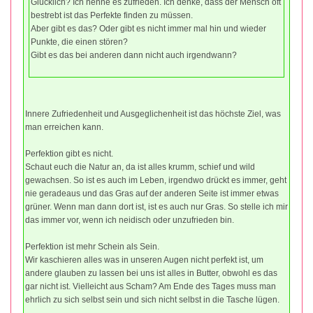
Glücklich? Ich nenne es zufrieden. Ich denke, dass der Mensch oft
bestrebt ist das Perfekte finden zu müssen.
Aber gibt es das? Oder gibt es nicht immer mal hin und wieder
Punkte, die einen stören?
Gibt es das bei anderen dann nicht auch irgendwann?
Innere Zufriedenheit und Ausgeglichenheit ist das höchste Ziel, was
man erreichen kann.
Perfektion gibt es nicht.
Schaut euch die Natur an, da ist alles krumm, schief und wild
gewachsen. So ist es auch im Leben, irgendwo drückt es immer, geht
nie geradeaus und das Gras auf der anderen Seite ist immer etwas
grüner. Wenn man dann dort ist, ist es auch nur Gras. So stelle ich mir
das immer vor, wenn ich neidisch oder unzufrieden bin.
Perfektion ist mehr Schein als Sein.
Wir kaschieren alles was in unseren Augen nicht perfekt ist, um
andere glauben zu lassen bei uns ist alles in Butter, obwohl es das
gar nicht ist. Vielleicht aus Scham? Am Ende des Tages muss man
ehrlich zu sich selbst sein und sich nicht selbst in die Tasche lügen.