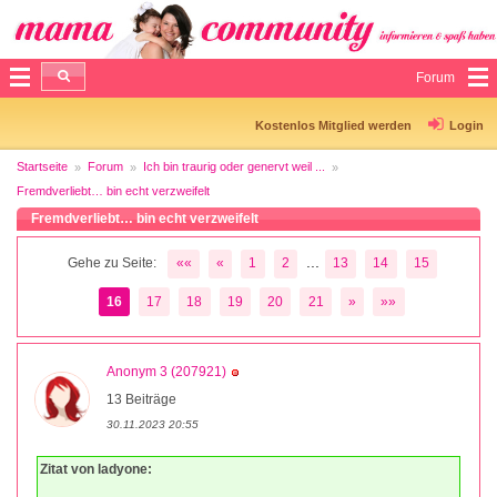
Forum
Kostenlos Mitglied werden
Login
Startseite
Forum
Ich bin traurig oder genervt weil ...
Fremdverliebt… bin echt verzweifelt
Fremdverliebt… bin echt verzweifelt
...
Gehe zu Seite:
««
«
1
2
13
14
15
16
17
18
19
20
21
»
»»
Anonym 3 (207921)
13 Beiträge
30.11.2023 20:55
Zitat von ladyone: