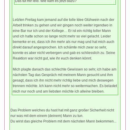
Das tut mir leid. Wie kam es jetzt dazu?
Letzten Freitag kam jemand auf die tolle Idee Glühwein nach der
Arbeit trinken zu gehen und wir gingen noch weiter irgendwo in
eine Bar nur ich und der Kollege… Er ist ein richtig toller Mann
und ich hatte schon so lange nicht mehr so viel gelacht. Leider
bemerke er es, dass ich ihn mehr als nur mag und hat mich auch
direkt darauf angesprochen. Ich schämte mich zwar so sehr,
konnte es aber nicht verbergen und gab es schliesslich zu. Seine
Reaktion war nicht gut, wie ihr euch denken könnt.
Mich plagte danach das schlechte Gewissen so sehr, ich habe am
nächsten Tag das Gespräch mit meinem Mann gesucht und ihm
gesagt, dass ich ihn nicht mehr richtig liebe und mich deswegen
trennen möchte. Ich kann nicht mehr so weitermachen. Es belastet
mich nur noch und am liebsten möchte ich alleine bleiben.
Das Problem welches du hast hat mit ganz großer Sicherheit nicht
nur was mit dem einem (deinem) Mann zu tun.
Du wirst das gleiche Problem mit dem nächsten Mann bekommen...