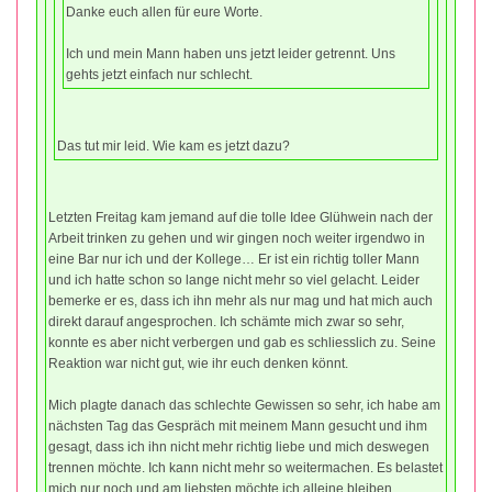
Danke euch allen für eure Worte.
Ich und mein Mann haben uns jetzt leider getrennt. Uns
gehts jetzt einfach nur schlecht.
Das tut mir leid. Wie kam es jetzt dazu?
Letzten Freitag kam jemand auf die tolle Idee Glühwein nach der
Arbeit trinken zu gehen und wir gingen noch weiter irgendwo in
eine Bar nur ich und der Kollege… Er ist ein richtig toller Mann
und ich hatte schon so lange nicht mehr so viel gelacht. Leider
bemerke er es, dass ich ihn mehr als nur mag und hat mich auch
direkt darauf angesprochen. Ich schämte mich zwar so sehr,
konnte es aber nicht verbergen und gab es schliesslich zu. Seine
Reaktion war nicht gut, wie ihr euch denken könnt.
Mich plagte danach das schlechte Gewissen so sehr, ich habe am
nächsten Tag das Gespräch mit meinem Mann gesucht und ihm
gesagt, dass ich ihn nicht mehr richtig liebe und mich deswegen
trennen möchte. Ich kann nicht mehr so weitermachen. Es belastet
mich nur noch und am liebsten möchte ich alleine bleiben.