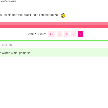
10.2024 10:21
s Beileid und viel Kraft für die kommende Zeit.
Gehe zu Seite:
««
«
1
2
3
a wurde 4 mal gemerkt