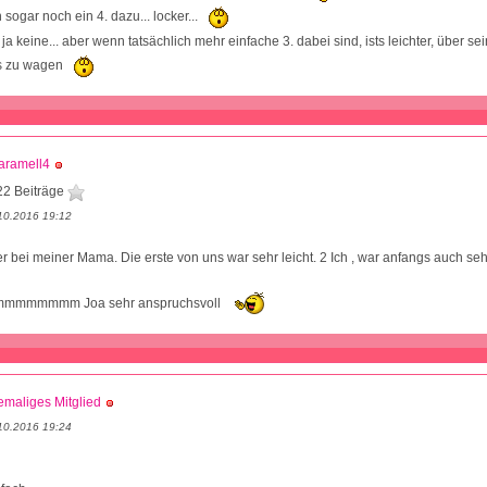
sogar noch ein 4. dazu... locker...
 ja keine... aber wenn tatsächlich mehr einfache 3. dabei sind, ists leichter, über s
s zu wagen
aramell4
22 Beiträge
10.2016 19:12
er bei meiner Mama. Die erste von uns war sehr leicht. 2 Ich , war anfangs auch sehr
mmmmmmmmm Joa sehr anspruchsvoll
maliges Mitglied
10.2016 19:24