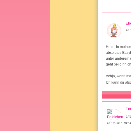
Ehe
15.
Hmm, in meinem 
absolutes Easyb
unter anderem d
geht bei dir nich
Achja, wenn man
Ich kann dir al
En
14
15.10.2016 18:5