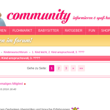
REN
FLOHMARKT
BABYSITTER
RATGEBER
FUN
SHOP
Kinderwunschforum
1. Kind leicht, 2. Kind anspruchsvoll, 3. ????
 2. Kind anspruchsvoll, 3. ????
Gehe zu Seite:
1
2
3
»
»»
maliges Mitglied
10.2016 18:40
inen Gedanken überprüfen und brauche Erfahrungen