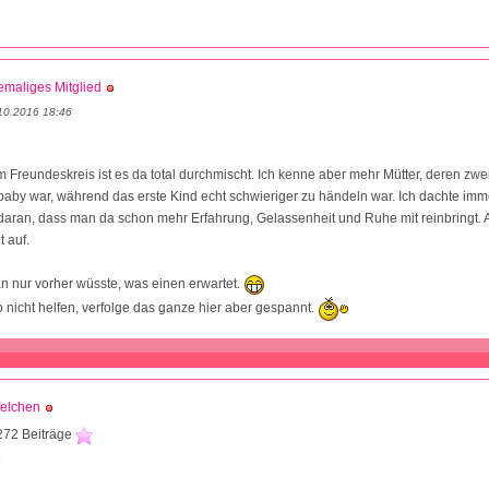
maliges Mitglied
10.2016 18:46
Freundeskreis ist es da total durchmischt. Ich kenne aber mehr Mütter, deren zwei
aby war, während das erste Kind echt schwieriger zu händeln war. Ich dachte imme
aran, dass man da schon mehr Erfahrung, Gelassenheit und Ruhe mit reinbringt. A
t auf.
 nur vorher wüsste, was einen erwartet.
so nicht helfen, verfolge das ganze hier aber gespannt.
felchen
272 Beiträge
4