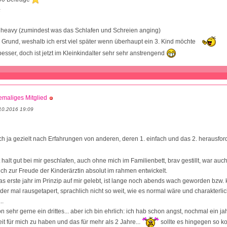
5
n heavy (zumindest was das Schlafen und Schreien anging)
der Grund, weshalb ich erst viel später wenn überhaupt ein 3. Kind möchte
besser, doch ist jetzt im Kleinkindalter sehr sehr anstrengend
maliges Mitglied
10.2016 19:09
ch ja gezielt nach Erfahrungen von anderen, deren 1. einfach und das 2. herausfo
halt gut bei mir geschlafen, auch ohne mich im Familienbett, brav gestillt, war auch 
ich zur Freude der Kinderärztin absolut im rahmen entwickelt.
das erste jahr im Prinzip auf mir gelebt, ist lange noch abends wach geworden bzw. 
er mal rausgetapert, sprachlich nicht so weit, wie es normal wäre und charakterli
..
 sehr gerne ein drittes... aber ich bin ehrlich: ich hab schon angst, nochmal ein jah
it für mich zu haben und das für mehr als 2 Jahre...
sollte es hingegen so 