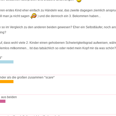
eren erstes Kind eher einfach zu Händeln war, das zweite dagegen ziemlich anspru
ll man ja nicht sagen
) und die dennoch ein 3. Bekommen haben...
tte so im Vergleich zu den anderen beiden gewesen? Eher ein Selbstläufer, noch an
ding?
 auf, dass wohl viele 2. Kinder einen gehobenen Schwierigkeitsgrad aufweisen, währ
emlos mitkommen... Ist das tatsächlich so oder redet mein Kopf mir da was schön
d"
nder als die großen zusammen *scare*
g aus beiden