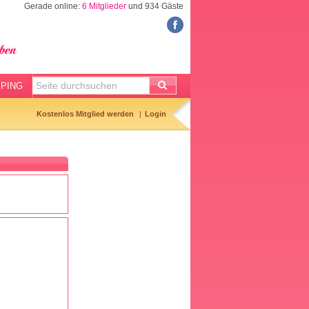
Gerade online:
6 Mitglieder
und 934 Gäste
FORUM
Meine Forenthemen
Meine Forenbeiträge
PING
Gemerkte Themen
Kostenlos Mitglied werden
Login
Neueste Themen
Aktuell diskutiert
Forenticker
Forenbilder
Forenregeln