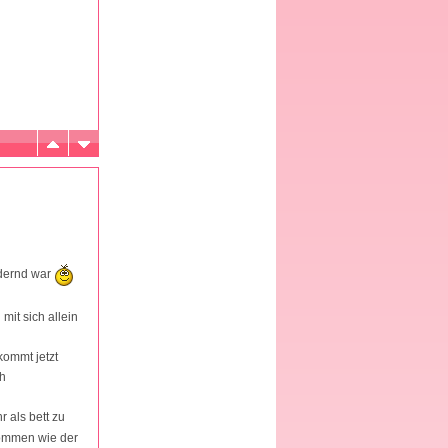
rdernd war
mit sich allein
kommt jetzt
ch
r als bett zu
kommen wie der