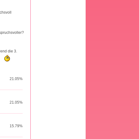
chsvoll
spruchsvoller?
end die 3.
?
21.05%
21.05%
15.79%