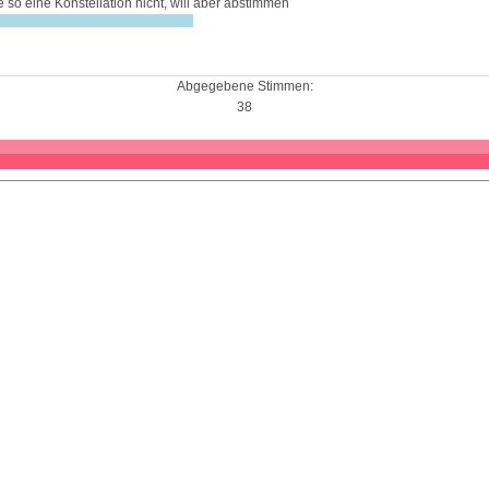
e so eine Konstellation nicht, will aber abstimmen
Abgegebene Stimmen:
38