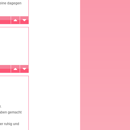
Kleine dagegen
.
fgaben gemacht
her ruhig und