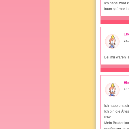
Ich habe zwar k
laum spürbar ist
Ehe
15.
Bei mir waren j
Ehe
15.
Ich habe erst e
Ich bin die Ält
usw.
Mein Bruder kam
genügsam, so w