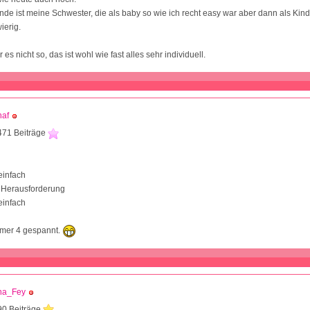
unde ist meine Schwester, die als baby so wie ich recht easy war aber dann als Kind
ierig.
 es nicht so, das ist wohl wie fast alles sehr individuell.
haf
471 Beiträge
1
einfach
 Herausforderung
einfach
mmer 4 gespannt.
na_Fey
90 Beiträge