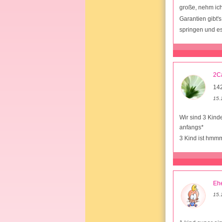
große, nehm ich 
Garantien gibt's
springen und e
2C
14
15.
Wir sind 3 Kind
anfangs*
3 Kind ist hm
Ehe
15.