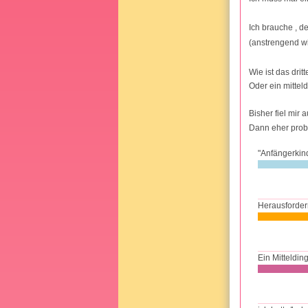
Ich brauche , d
(anstrengend wi
Wie ist das dri
Oder ein mittel
Bisher fiel mir
Dann eher probl
"Anfängerkin
Herausforder
Ein Mitteldin