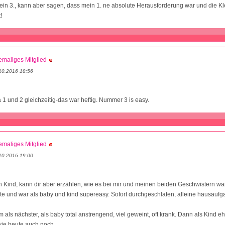
ein 3., kann aber sagen, dass mein 1. ne absolute Herausforderung war und die 
!
maliges Mitglied
10.2016 18:56
a 1 und 2 gleichzeitig-das war heftig. Nummer 3 is easy.
maliges Mitglied
10.2016 19:00
in Kind, kann dir aber erzählen, wie es bei mir und meinen beiden Geschwistern war
este und war als baby und kind supereasy. Sofort durchgeschlafen, alleine hausau
 als nächster, als baby total anstrengend, viel geweint, oft krank. Dann als Kind e
ie heute auch noch.