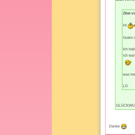
Zitat v
HI
Guten 
Ich hab
ich war
was mei
LG
GLÜCKW
Danke