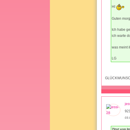
HI
Guten morg
Ich habe ge
ich warte d
was meint i
LG
GLÜCKWUNS
jes
921
03.
Zitat von I