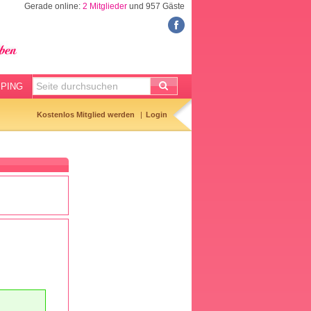
Gerade online:
2 Mitglieder
und 957 Gäste
FORUM
Meine Forenthemen
Meine Forenbeiträge
PING
Gemerkte Themen
Kostenlos Mitglied werden
Login
Neueste Themen
Aktuell diskutiert
Forenticker
Forenbilder
Forenregeln