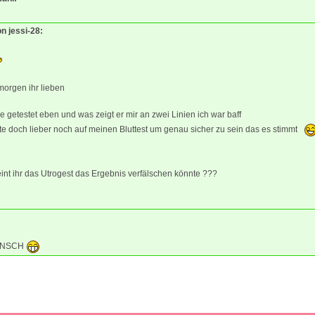
on jessi-28:
morgen ihr lieben
e getestet eben und was zeigt er mir an zwei Linien ich war baff
te doch lieber noch auf meinen Bluttest um genau sicher zu sein das es stimmt
nt ihr das Utrogest das Ergebnis verfälschen könnte ???
UNSCH