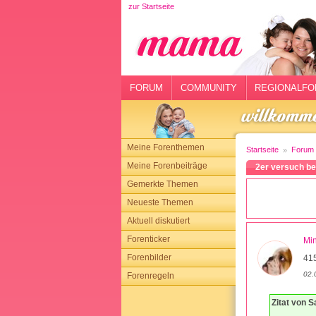
zur Startseite
rtseite
rum
mmunity
FORUM
COMMUNITY
REGIONALFO
gionalforen
ohmarkt
Meine Forenthemen
Startseite
Forum
ysitter
Meine Forenbeiträge
2er versuch be
Gemerkte Themen
tgeber
Neueste Themen
n
Aktuell diskutiert
Forenticker
Mi
opping
Forenbilder
41
02.
Forenregeln
sloggen
Zitat von S