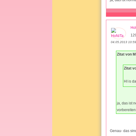
Ho
12
04.05.2013 10:5
Zitat von 
Zitat v
HI is d
ja, das ist
vorbereiten
Genau- das sin