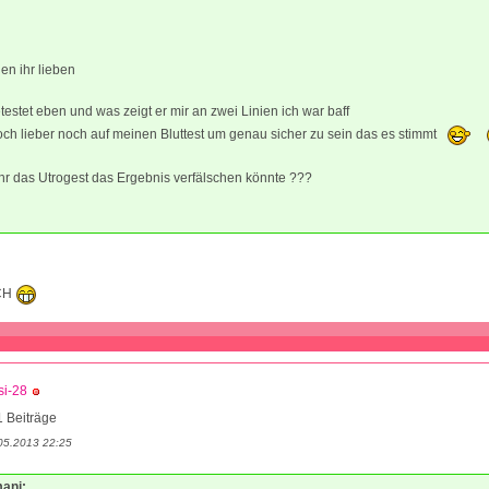
en ihr lieben
testet eben und was zeigt er mir an zwei Linien ich war baff
och lieber noch auf meinen Bluttest um genau sicher zu sein das es stimmt
hr das Utrogest das Ergebnis verfälschen könnte ???
CH
si-28
 Beiträge
05.2013 22:25
mani: