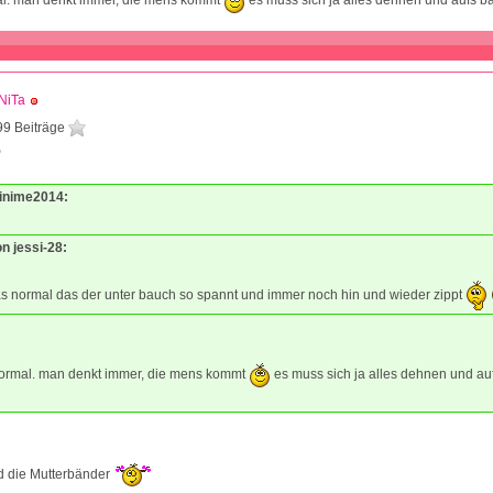
NiTa
99 Beiträge
9
Minime2014:
on jessi-28:
as normal das der unter bauch so spannt und immer noch hin und wieder zippt
 normal. man denkt immer, die mens kommt
es muss sich ja alles dehnen und au
d die Mutterbänder