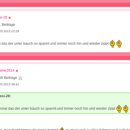
si-28
 Beiträge
05.2013 22:26
l das der unter bauch so spannt und immer noch hin und wieder zippt
nime2014
58 Beiträge
05.2013 08:41
essi-28:
ormal das der unter bauch so spannt und immer noch hin und wieder zippt
mal. man denkt immer, die mens kommt
es muss sich ja alles dehnen und aufs b