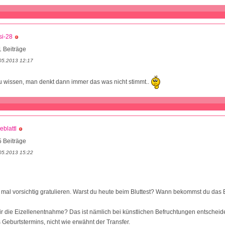
si-28
 Beiträge
05.2013 12:17
u wissen, man denkt dann immer das was nicht stimmt..
eblattl
 Beiträge
05.2013 15:22
h mal vorsichtig gratulieren. Warst du heute beim Bluttest? Wann bekommst du das
r die Eizellenentnahme? Das ist nämlich bei künstlichen Befruchtungen entscheide
Geburtstermins, nicht wie erwähnt der Transfer.