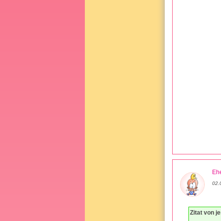
Ehe
02.
Zitat von j