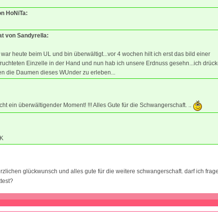
on HoNiTa:
at von Sandyrella:
 war heute beim UL und bin überwältigt...vor 4 wochen hilt ich erst das bild einer
ruchteten Einzelle in der Hand und nun hab ich unsere Erdnuss gesehn...ich drüc
len die Daumen dieses WUnder zu erleben...
echt ein überwältigender Moment! !!! Alles Gute für die Schwangerschaft. ..
NK
zlichen glückwunsch und alles gute für die weitere schwangerschaft. darf ich fragen
test?