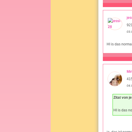
jes
921
03.
HI is das norma
Mi
41
04.
Zitat von j
HI is das n
ja, das ist nor