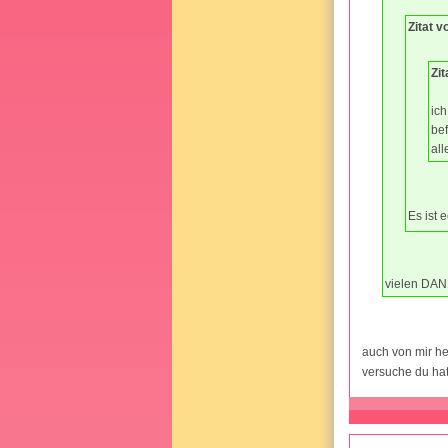
Zitat v
Zit
ich
bef
al
Es ist 
vielen DA
auch von mir her
versuche du hat