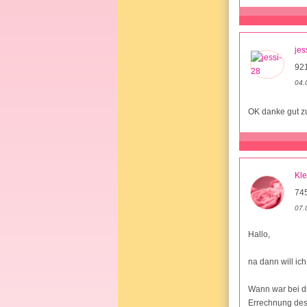
jes
921
04.
OK danke gut z
Kle
745
07.
Hallo,
na dann will ic
Wann war bei di
Errechnung des 