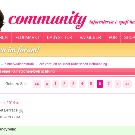
REN
FLOHMARKT
BABYSITTER
RATGEBER
FUN
SHOP
Kinderwunschforum
2er versuch bei einer Künstlichen-Befruchtung
i einer Künstlichen-Befruchtung
Gehe zu Seite:
««
«
1
2
3
4
5
6
7
»
»»
nime2014
58 Beiträge
05.2013 17:34
andyrella: