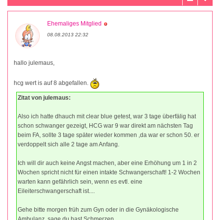
Ehemaliges Mitglied
08.08.2013 22:32
hallo julemaus,
hcg wert is auf 8 abgefallen.
Zitat von julemaus:
Also ich hatte dhauch mit clear blue getest, war 3 tage überfälig hat
schon schwanger gezeigt, HCG war 9 war direkt am nächsten Tag
beim FA, sollte 3 tage später wieder kommen ,da war er schon 50. er
verdoppelt sich alle 2 tage am Anfang.
Ich will dir auch keine Angst machen, aber eine Erhöhung um 1 in 2
Wochen spricht nicht für einen intakte Schwangerschaft! 1-2 Wochen
warten kann gefährlich sein, wenn es evtl. eine
Eileiterschwangerschaft ist....
Gehe bitte morgen früh zum Gyn oder in die Gynäkologische
Ambulanz, sage du hast Schmerzen.