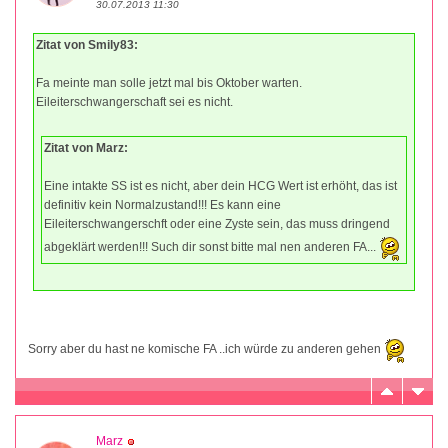
30.07.2013 11:30
Zitat von Smily83:
Fa meinte man solle jetzt mal bis Oktober warten.
Eileiterschwangerschaft sei es nicht.
Zitat von Marz:
Eine intakte SS ist es nicht, aber dein HCG Wert ist erhöht, das ist
definitiv kein Normalzustand!!! Es kann eine
Eileiterschwangerschft oder eine Zyste sein, das muss dringend
abgeklärt werden!!! Such dir sonst bitte mal nen anderen FA...
Sorry aber du hast ne komische FA ..ich würde zu anderen gehen
Marz