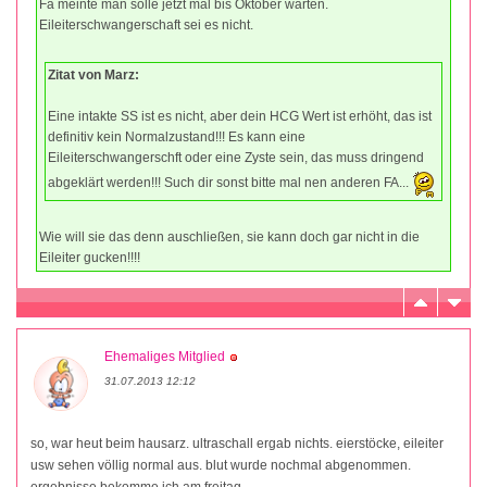
Fa meinte man solle jetzt mal bis Oktober warten.
Eileiterschwangerschaft sei es nicht.
Zitat von Marz:
Eine intakte SS ist es nicht, aber dein HCG Wert ist erhöht, das ist
definitiv kein Normalzustand!!! Es kann eine
Eileiterschwangerschft oder eine Zyste sein, das muss dringend
abgeklärt werden!!! Such dir sonst bitte mal nen anderen FA...
Wie will sie das denn auschließen, sie kann doch gar nicht in die
Eileiter gucken!!!!
Ehemaliges Mitglied
31.07.2013 12:12
so, war heut beim hausarz. ultraschall ergab nichts. eierstöcke, eileiter
usw sehen völlig normal aus. blut wurde nochmal abgenommen.
ergebnisse bekomme ich am freitag.