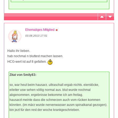
Ehemaliges Mitglied
03.08.2013 17:51
Hallo ihr lieben.
hab nochmal n bluttest machen lassen.
HCG-wert ist auf 8 gefallen.
Zitat von Smily83:
so, war heut beim hausarz. ultraschall ergab nichts. eierstöcke,
eileiter usw sehen völlig normal aus. blut wurde nochmal
abgenommen. ergebnisse bekomme ich am freitag.
hausarzt meinte dass die schmerzen auch vom rücken kommen
könnten. (im märz wurde nervenwasser ausm spinalkanal gezogen).
bin jezt für den rest der woche krankgeschrieben.