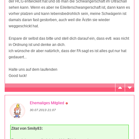
der HCG entwickelt hat und ob man die Schwangerschaft im Ultrachall
sehen kann. Wenn es aber ne Eileiterschwangerschaft ist, dann kann es
vorher platzen und kann lebensbedrohlich sein, meine Schwägerin ist
damals daran fast gestorben, auch weil die Ärztin sie wieder
weggeschickt hat.
Erspare dir selbst das bitte und stell dich darauf ein, dass evtl. was nicht
in Ordnung ist und denke an dich.
ich wünsche dir aber natürlich, dass der FA sagt es ist alles gut nur hat
gedauert...
Halte uns auf dem laufenden
Good luck!
Ehemaliges Mitglied
30.07.2013 21:07
Zitat von Smily83: