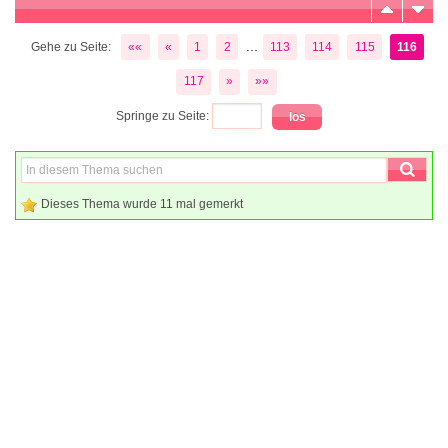
...
Gehe zu Seite:
««
«
1
2
113
114
115
116
117
»
»»
Springe zu Seite:
Dieses Thema wurde 11 mal gemerkt