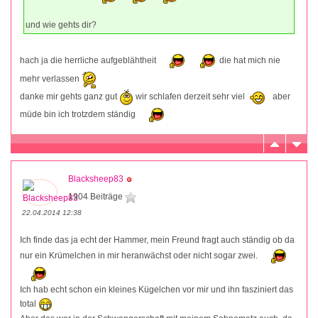
und wie gehts dir?
hach ja die herrliche aufgeblähtheit
die hat mich nie
mehr verlassen
danke mir gehts ganz gut
wir schlafen derzeit sehr viel
aber
müde bin ich trotzdem ständig
Blacksheep83
1904 Beiträge
22.04.2014 12:38
Ich finde das ja echt der Hammer, mein Freund fragt auch ständig ob da
nur ein Krümelchen in mir heranwächst oder nicht sogar zwei.
Ich hab echt schon ein kleines Kügelchen vor mir und ihn fasziniert das
total