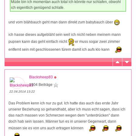
Müde bin ich momentan auch total ich könnte nur schlafen, obwohl
ich eigentlich genügend schlafe.
und vom blähbauch geht man dann direkt zum babybauch über
ich hasse dieses aufgebläht sein weil ich nicht neben meinem mann
pupsen kann das geht einfach nicht
er muss sogar zwei zimmer
entfernt sein mit geschlossenen türem damit ich aufs klo kann
Blacksheep83
1904 Beiträge
22.04.2014 13:22
Das Problem kenn ich nur zu gut. Ich hatte das auch das erste Jahr
unserer Beziehung so gehandhabt, aber ich muss echt sagen, dass ich
das nach massen von Schmerzen wegen dem "unterdrücken" dann
doch hab sein lassen. Männer tun es in unserer Gegenwart, dann
müssen sie es von uns auch ertragen können