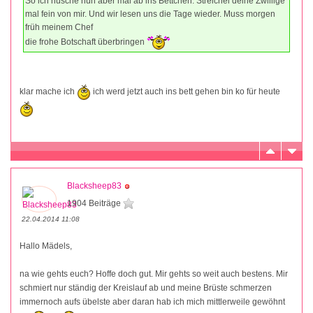
So ich husche nun aber mal ab ins Bettchen. Streichel deine Zwillige
mal fein von mir. Und wir lesen uns die Tage wieder. Muss morgen
früh meinem Chef
die frohe Botschaft überbringen
klar mache ich
ich werd jetzt auch ins bett gehen bin ko für heute
Blacksheep83
1904 Beiträge
22.04.2014 11:08
Hallo Mädels,
na wie gehts euch? Hoffe doch gut. Mir gehts so weit auch bestens. Mir
schmiert nur ständig der Kreislauf ab und meine Brüste schmerzen
immernoch aufs übelste aber daran hab ich mich mittlerweile gewöhnt