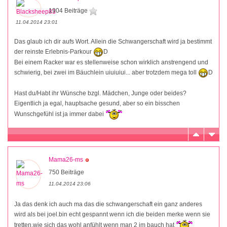
1904 Beiträge
11.04.2014 23:01
Das glaub ich dir aufs Wort. Allein die Schwangerschaft wird ja bestimmt
der reinste Erlebnis-Parkour
D
Bei einem Racker war es stellenweise schon wirklich anstrengend und
schwierig, bei zwei im Bäuchlein uiuiuiui... aber trotzdem mega toll
D
Hast du/Habt ihr Wünsche bzgl. Mädchen, Junge oder beides?
Eigentlich ja egal, hauptsache gesund, aber so ein bisschen
Wunschgefühl ist ja immer dabei
Mama26-ms
750 Beiträge
11.04.2014 23:06
Ja das denk ich auch ma das die schwangerschaft ein ganz anderes
wird als bei joel.bin echt gespannt wenn ich die beiden merke wenn sie
tretten,wie sich das wohl anfühlt wenn man 2 im bauch hat