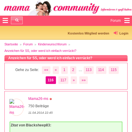
Forum
Kostenlos Mitglied werden
Login
Startseite
Forum
Kinderwunschforum
Anzeichen für SS, oder werd ich einfach verrückt?
Anzeichen für SS, oder werd ich einfach verrückt?
...
Gehe zu Seite:
««
«
1
2
113
114
115
116
117
»
»»
Mama26-ms
750 Beiträge
11.04.2014 22:45
Zitat von Blacksheep83: