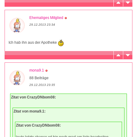
Ehemaliges Mitglied
29.12.2013 23:34
Ich hab ihn aus der Apotheke
mona9.1
88 Beiträge
29.12.2013 23:35
Zitat von CrazyDNbom08:
Zitat von mona9.1:
Zitat von CrazyDNbom08:
leute letzte chance xd bin noch grad am liste bearbeiten .....