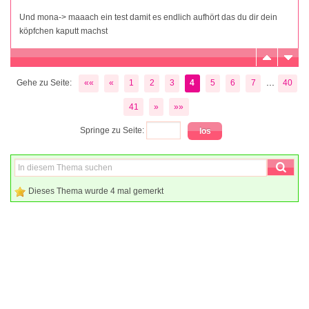
Und mona-> maaach ein test damit es endlich aufhört das du dir dein
köpfchen kaputt machst
...
Gehe zu Seite:
««
«
1
2
3
4
5
6
7
40
41
»
»»
Springe zu Seite:
Dieses Thema wurde 4 mal gemerkt