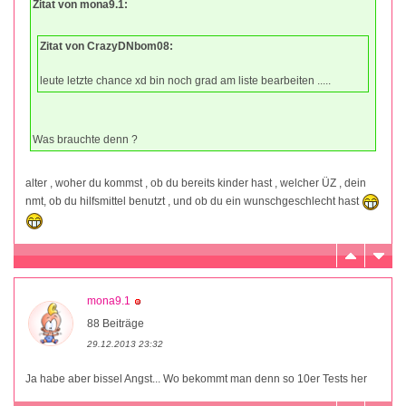
Zitat von mona9.1:
Zitat von CrazyDNbom08:
leute letzte chance xd bin noch grad am liste bearbeiten .....
Was brauchte denn ?
alter , woher du kommst , ob du bereits kinder hast , welcher ÜZ , dein
nmt, ob du hilfsmittel benutzt , und ob du ein wunschgeschlecht hast
mona9.1
88 Beiträge
29.12.2013 23:32
Ja habe aber bissel Angst... Wo bekommt man denn so 10er Tests her