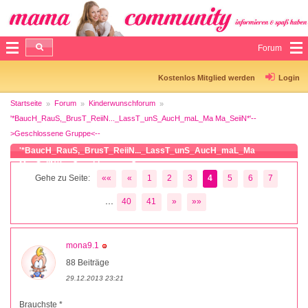
Forum
Kostenlos Mitglied werden
Login
Startseite
Forum
Kinderwunschforum
'*BaucH_RauS,_BrusT_ReiiN..._LassT_unS_AucH_maL_Ma Ma_SeiiN*'--
>Geschlossene Gruppe<--
'*BaucH_RauS,_BrusT_ReiiN..._LassT_unS_AucH_maL_Ma
Ma_SeiiN*'-->Geschlossene Gruppe<--
Gehe zu Seite:
««
«
1
2
3
4
5
6
7
...
40
41
»
»»
mona9.1
88 Beiträge
29.12.2013 23:21
Brauchste *