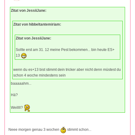
Zitat von JessiiJane:
Zitat von hibbeltantemiriam:
Zitat von JessiiJane:
Sollte erst am 31. 12 meine Pest bekommen... bin heute ES+
13
wenn du es+13 bist stimmt dein tricker aber nicht denn müstest du
schon 4 woche mindestens sein
baaaaahm...
Hä?
Weillll?
Neee morgen genau 3 wochen
stimmt schon...